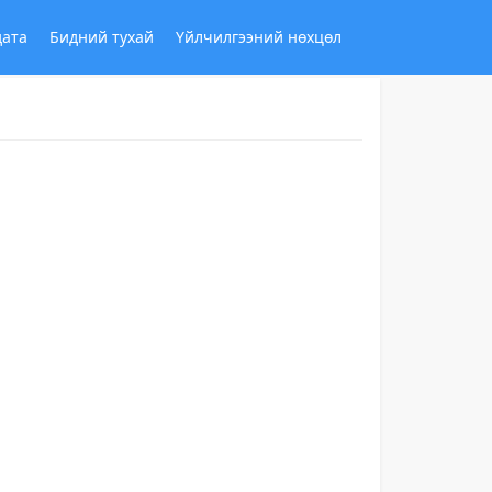
дата
Бидний тухай
Үйлчилгээний нөхцөл