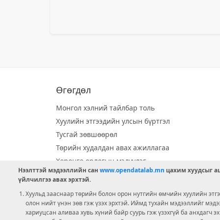
Өгөгдөл
Монгол хэлний тайлбар толь
Хуулийн этгээдийн улсын бүртгэл
Тусгай зөвшөөрөл
Төрийн худалдан авах ажиллагаа
Хөрөнгө орлогын мэдүүлэг
Нээлттэй мэдээллийн сан
www.opendatalab.mn
цахим хуудсыг аш
Орон нутгийн хөгжлийн сан
үйлчилгээ авах эрхтэй.
Шилэн данс
Хуульд зааснаар төрийн болон орон нутгийн өмчийн хуулийн этгээ
Ээлжит сонгууль
олон нийт үнэн зөв гэж үзэх эрхтэй. Иймд тухайн мэдээллийг мэд
хариуцсан аливаа хувь хүний байр суурь гэж үзэхгүй ба анхдагч э
Ашигт малтмал тусгай зөвшөөрөл