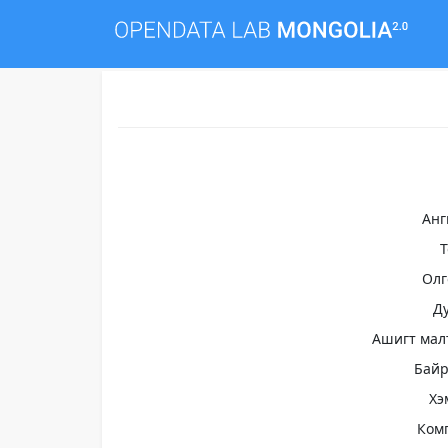
Анг
Олг
Д
Ашигт мал
Бай
Хэ
Ком