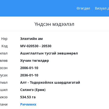
Өгөгдөл
Визуал 
Үндсэн мэдээлэл
Нэр
Элээтийн ам
Код
MV-020530 - 20530
илал
Ашиглалтын тусгай зөвшөөрөл
Төлөв
Хүчин төгөлдөр
осон
2006-01-10
уусах
2036-01-10
тмал
Алт - Тодорхойлох шаардлагатай
ршил
Сэлэнгэ (Ерөө)
мжээ
534.53 га
пани
Ричмөнх