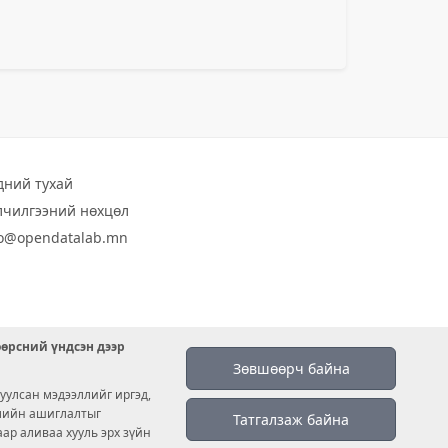
дний тухай
лчилгээний нөхцөл
fo@opendatalab.mn
өөрсний үндсэн дээр
Зөвшөөрч байна
уулсан мэдээллийг иргэд,
емийн ашиглалтыг
Татгалзаж байна
аар аливаа хууль эрх зүйн