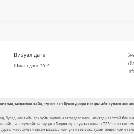
Визуал дата
Би
Үй
Шилэн данс 2019
in
иглах, мэдээлэл хайх, түгээх хэн бүхэн доорх нөхцөлийг хүлээн зөвш
д, бусад нийтийн эрх зүйн хуулийн этгээдээс олон нийтэд нээлттэй байрш
ээллийн сан, түүнийг хариуцагч Бодлогод залуусын хяналт ТББ болон сист
х сурвалжаас хүлээн авсан мэдээллийн үнэн зөв эсэх, тухай мэдээллийн тал