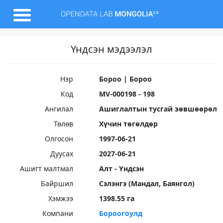
Үндсэн мэдээлэл
Нэр
Бороо | Бороо
Код
MV-000198 - 198
Ангилал
Ашиглалтын тусгай зөвшөөрөл
Төлөв
Хүчин төгөлдөр
Олгосон
1997-06-21
Дуусах
2027-06-21
Ашигт малтмал
Алт - Үндсэн
Байршил
Сэлэнгэ (Мандал, Баянгол)
Хэмжээ
1398.55 га
Компани
Бороогоулд