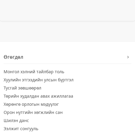
Өгөгдөл
Монгол хэлний тайлбар толь
Хуулийн этгээдийн улсын бүртгэл
Тусгай зөвшөөрөл
Төрийн худалдан авах ажиллагаа
Хөрөнгө орлогын мэдүүлэг
Орон нутгийн хөгжлийн сан
Шилэн данс
Ээлжит сонгууль