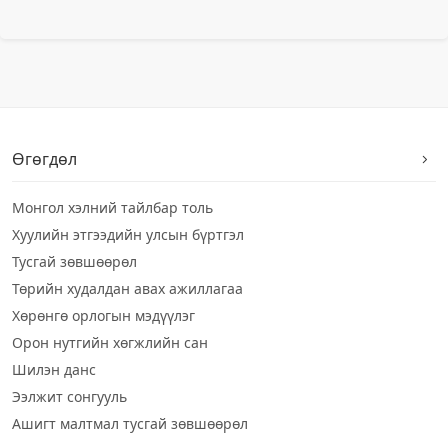
Өгөгдөл
Монгол хэлний тайлбар толь
Хуулийн этгээдийн улсын бүртгэл
Тусгай зөвшөөрөл
Төрийн худалдан авах ажиллагаа
Хөрөнгө орлогын мэдүүлэг
Орон нутгийн хөгжлийн сан
Шилэн данс
Ээлжит сонгууль
Ашигт малтмал тусгай зөвшөөрөл