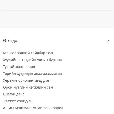
Өгөгдөл
Монгол хэлний тайлбар толь
Хуулийн этгээдийн улсын бүртгэл
Тусгай зөвшөөрөл
Төрийн худалдан авах ажиллагаа
Хөрөнгө орлогын мэдүүлэг
Орон нутгийн хөгжлийн сан
Шилэн данс
Ээлжит сонгууль
Ашигт малтмал тусгай зөвшөөрөл