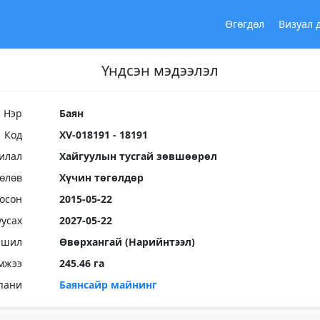
Өгөгдөл
Визуал 
Үндсэн мэдээлэл
Нэр
Баян
Код
XV-018191 - 18191
илал
Хайгуулын тусгай зөвшөөрөл
Төлөв
Хүчин төгөлдөр
осон
2015-05-22
уусах
2027-05-22
ршил
Өвөрхангай (Нарийнтээл)
мжээ
245.46 га
пани
Баянсайр майнинг