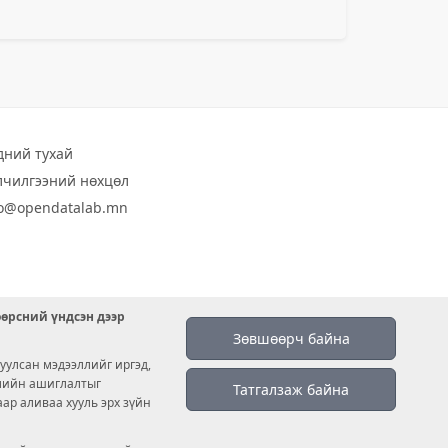
дний тухай
лчилгээний нөхцөл
fo@opendatalab.mn
өөрсний үндсэн дээр
Зөвшөөрч байна
уулсан мэдээллийг иргэд,
емийн ашиглалтыг
Татгалзаж байна
аар аливаа хууль эрх зүйн