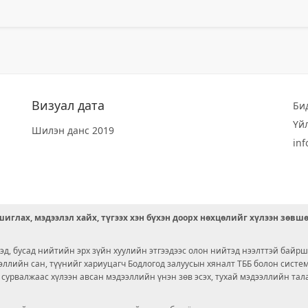
Визуал дата
Би
Үй
Шилэн данс 2019
in
иглах, мэдээлэл хайх, түгээх хэн бүхэн доорх нөхцөлийг хүлээн зөвш
д, бусад нийтийн эрх зүйн хуулийн этгээдээс олон нийтэд нээлттэй байрш
ээллийн сан, түүнийг хариуцагч Бодлогод залуусын хяналт ТББ болон сист
х сурвалжаас хүлээн авсан мэдээллийн үнэн зөв эсэх, тухай мэдээллийн тал