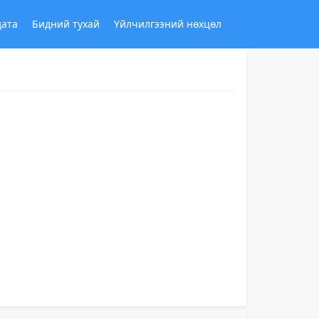
дата
Бидний тухай
Үйлчилгээний нөхцөл