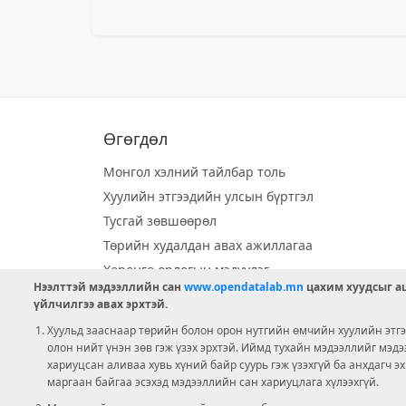
Өгөгдөл
Монгол хэлний тайлбар толь
Хуулийн этгээдийн улсын бүртгэл
Тусгай зөвшөөрөл
Төрийн худалдан авах ажиллагаа
Хөрөнгө орлогын мэдүүлэг
Нээлттэй мэдээллийн сан
www.opendatalab.mn
цахим хуудсыг аш
Орон нутгийн хөгжлийн сан
үйлчилгээ авах эрхтэй.
Шилэн данс
Хуульд зааснаар төрийн болон орон нутгийн өмчийн хуулийн этгээ
Ээлжит сонгууль
олон нийт үнэн зөв гэж үзэх эрхтэй. Иймд тухайн мэдээллийг мэд
хариуцсан аливаа хувь хүний байр суурь гэж үзэхгүй ба анхдагч э
Ашигт малтмал тусгай зөвшөөрөл
маргаан байгаа эсэхэд мэдээллийн сан хариуцлага хүлээхгүй.