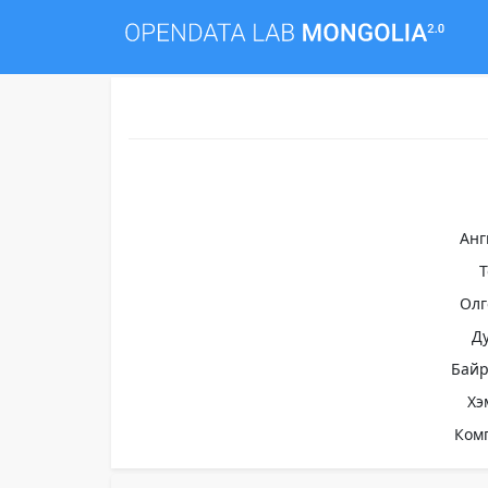
Анг
Олг
Д
Бай
Хэ
Ком