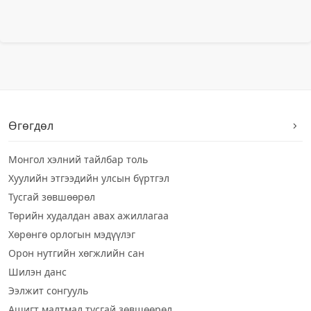
Өгөгдөл
Монгол хэлний тайлбар толь
Хуулийн этгээдийн улсын бүртгэл
Тусгай зөвшөөрөл
Төрийн худалдан авах ажиллагаа
Хөрөнгө орлогын мэдүүлэг
Орон нутгийн хөгжлийн сан
Шилэн данс
Ээлжит сонгууль
Ашигт малтмал тусгай зөвшөөрөл