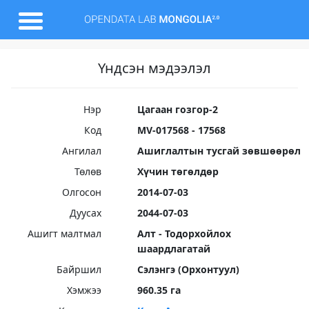
Үндсэн мэдээлэл
Нэр
Цагаан гозгор-2
Код
MV-017568 - 17568
Ангилал
Ашиглалтын тусгай зөвшөөрөл
Төлөв
Хүчин төгөлдөр
Олгосон
2014-07-03
Дуусах
2044-07-03
Ашигт малтмал
Алт - Тодорхойлох
шаардлагатай
Байршил
Сэлэнгэ (Орхонтуул)
Хэмжээ
960.35 га