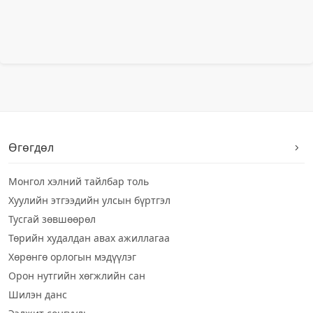
Өгөгдөл
Монгол хэлний тайлбар толь
Хуулийн этгээдийн улсын бүртгэл
Тусгай зөвшөөрөл
Төрийн худалдан авах ажиллагаа
Хөрөнгө орлогын мэдүүлэг
Орон нутгийн хөгжлийн сан
Шилэн данс