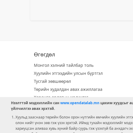
Өгөгдөл
Монгол хэлний тайлбар толь
Хуулийн этгээдийн улсын бүртгэл
Тусгай зөвшөөрөл
Төрийн худалдан авах ажиллагаа
Хөрөнгө орлогын мэдүүлэг
Нээлттэй мэдээллийн сан
www.opendatalab.mn
цахим хуудсыг аш
Орон нутгийн хөгжлийн сан
үйлчилгээ авах эрхтэй.
Шилэн данс
Хуульд зааснаар төрийн болон орон нутгийн өмчийн хуулийн этгээ
Ээлжит сонгууль
олон нийт үнэн зөв гэж үзэх эрхтэй. Иймд тухайн мэдээллийг мэд
хариуцсан аливаа хувь хүний байр суурь гэж үзэхгүй ба анхдагч э
Ашигт малтмал тусгай зөвшөөрөл