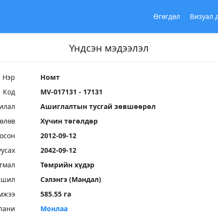
Өгөгдөл
Визуал 
Үндсэн мэдээлэл
Нэр
Номт
Код
MV-017131 - 17131
илал
Ашиглалтын тусгай зөвшөөрөл
Төлөв
Хүчин төгөлдөр
осон
2012-09-12
уусах
2042-09-12
тмал
Төмрийн хүдэр
ршил
Сэлэнгэ (Мандал)
мжээ
585.55 га
пани
Монлаа