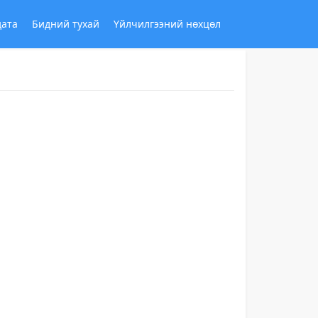
дата
Бидний тухай
Үйлчилгээний нөхцөл