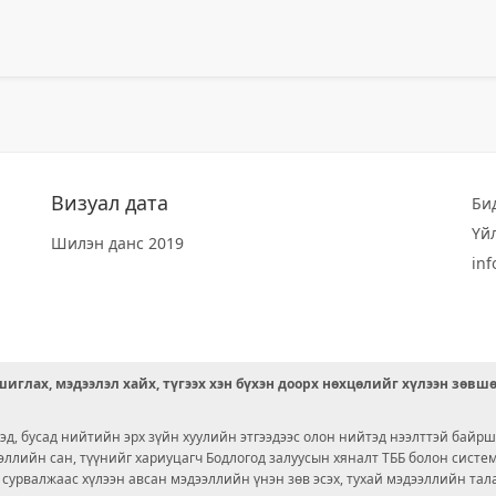
Визуал дата
Би
Үй
Шилэн данс 2019
in
иглах, мэдээлэл хайх, түгээх хэн бүхэн доорх нөхцөлийг хүлээн зөвш
д, бусад нийтийн эрх зүйн хуулийн этгээдээс олон нийтэд нээлттэй байрш
ээллийн сан, түүнийг хариуцагч Бодлогод залуусын хяналт ТББ болон сист
х сурвалжаас хүлээн авсан мэдээллийн үнэн зөв эсэх, тухай мэдээллийн тал