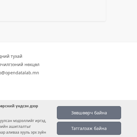
дний тухай
лчилгээний нөхцөл
fo@opendatalab.mn
өөрсний үндсэн дээр
Зөвшөөрч байна
уулсан мэдээллийг иргэд,
емийн ашиглалтыг
Татгалзаж байна
аар аливаа хууль эрх зүйн