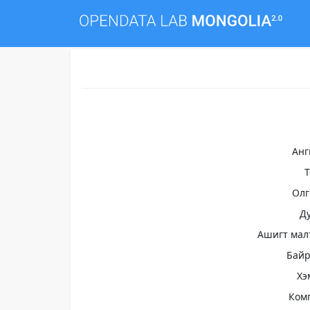
Анг
Олг
Д
Ашигт мал
Бай
Хэ
Ком