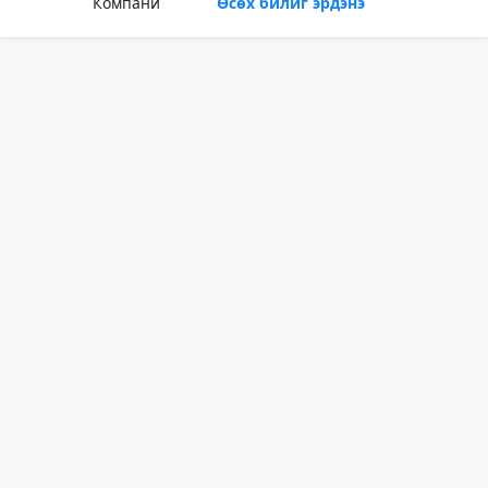
Компани
Өсөх билиг эрдэнэ