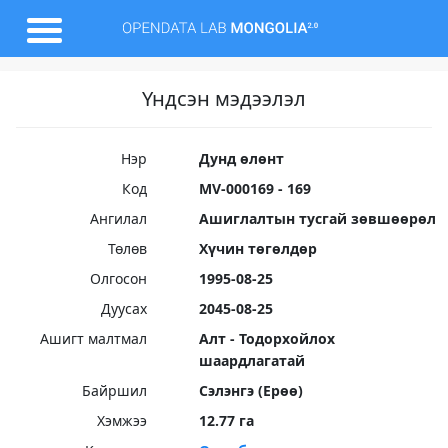
Үндсэн мэдээлэл
Нэр
Дунд өлөнт
Код
MV-000169 - 169
Ангилал
Ашиглалтын тусгай зөвшөөрөл
Төлөв
Хүчин төгөлдөр
Олгосон
1995-08-25
Дуусах
2045-08-25
Ашигт малтмал
Алт - Тодорхойлох
шаардлагатай
Байршил
Сэлэнгэ (Ерөө)
Хэмжээ
12.77 га