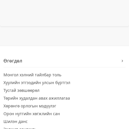
Өгөгдөл
Монгол хэлний тайлбар толь
Хуулийн этгээдийн улсын бүртгэл
Тусгай зөвшөөрөл
Төрийн худалдан авах ажиллагаа
Хөрөнгө орлогын мэдүүлэг
Орон нутгийн хөгжлийн сан
Шилэн данс