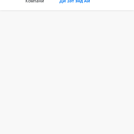
Компани
Ди Зэт энд Ай