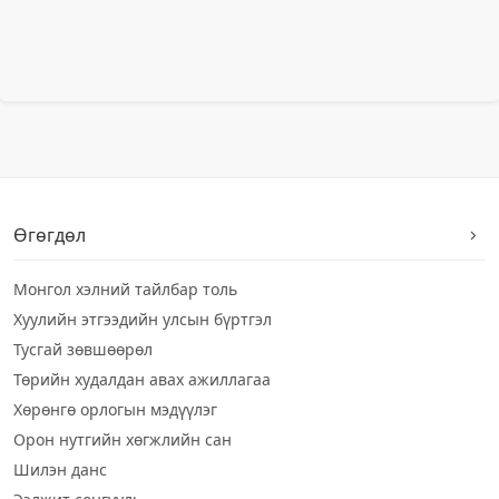
Өгөгдөл
Монгол хэлний тайлбар толь
Хуулийн этгээдийн улсын бүртгэл
Тусгай зөвшөөрөл
Төрийн худалдан авах ажиллагаа
Хөрөнгө орлогын мэдүүлэг
Орон нутгийн хөгжлийн сан
Шилэн данс