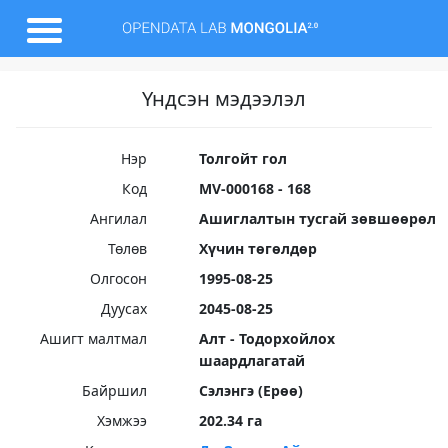
Үндсэн мэдээлэл
Нэр
Толгойт гол
Код
MV-000168 - 168
Ангилал
Ашиглалтын тусгай зөвшөөрөл
Төлөв
Хүчин төгөлдөр
Олгосон
1995-08-25
Дуусах
2045-08-25
Ашигт малтмал
Алт - Тодорхойлох
шаардлагатай
Байршил
Сэлэнгэ (Ерөө)
Хэмжээ
202.34 га