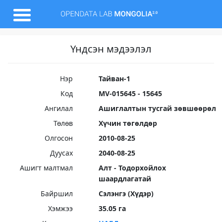
Үндсэн мэдээлэл
Нэр
Тайван-1
Код
MV-015645 - 15645
Ангилал
Ашиглалтын тусгай зөвшөөрөл
Төлөв
Хүчин төгөлдөр
Олгосон
2010-08-25
Дуусах
2040-08-25
Ашигт малтмал
Алт - Тодорхойлох
шаардлагатай
Байршил
Сэлэнгэ (Хүдэр)
Хэмжээ
35.05 га