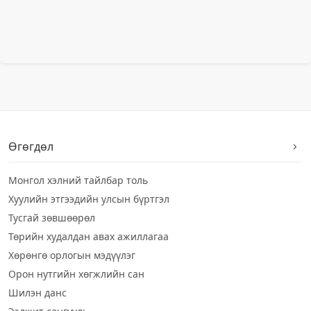
Өгөгдөл
Монгол хэлний тайлбар толь
Хуулийн этгээдийн улсын бүртгэл
Тусгай зөвшөөрөл
Төрийн худалдан авах ажиллагаа
Хөрөнгө орлогын мэдүүлэг
Орон нутгийн хөгжлийн сан
Шилэн данс