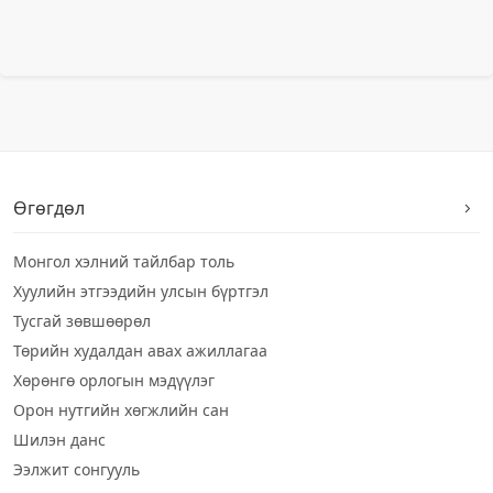
Өгөгдөл
Монгол хэлний тайлбар толь
Хуулийн этгээдийн улсын бүртгэл
Тусгай зөвшөөрөл
Төрийн худалдан авах ажиллагаа
Хөрөнгө орлогын мэдүүлэг
Орон нутгийн хөгжлийн сан
Шилэн данс
Ээлжит сонгууль