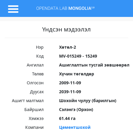
Үндсэн мэдээлэл
Нэр
Хөтөл-2
Код
MV-015249 - 15249
Ангилал
Ашиглалтын тусгай зөвшөөрөл
Төлөв
Хүчин төгөлдөр
Олгосон
2009-11-09
Дуусах
2039-11-09
Ашигт малтмал
Шохойн чулуу (барилгын)
Байршил
Сэлэнгэ (Орхон)
Хэмжээ
61.44 га
Компани
Цементшохой