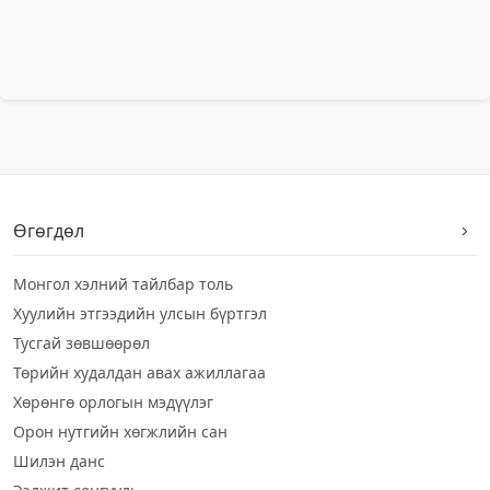
Өгөгдөл
Монгол хэлний тайлбар толь
Хуулийн этгээдийн улсын бүртгэл
Тусгай зөвшөөрөл
Төрийн худалдан авах ажиллагаа
Хөрөнгө орлогын мэдүүлэг
Орон нутгийн хөгжлийн сан
Шилэн данс