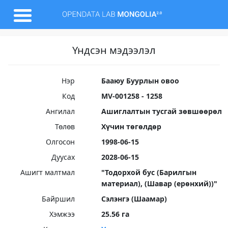
Үндсэн мэдээлэл
Нэр
Бааюу Буурлын овоо
Код
MV-001258 - 1258
Ангилал
Ашиглалтын тусгай зөвшөөрөл
Төлөв
Хүчин төгөлдөр
Олгосон
1998-06-15
Дуусах
2028-06-15
Ашигт малтмал
"Тодорхой бус (Барилгын
материал), (Шавар (ерөнхий))"
Байршил
Сэлэнгэ (Шаамар)
Хэмжээ
25.56 га