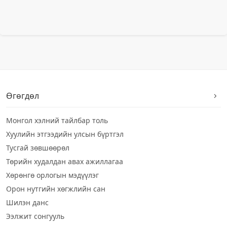
Өгөгдөл
Монгол хэлний тайлбар толь
Хуулийн этгээдийн улсын бүртгэл
Тусгай зөвшөөрөл
Төрийн худалдан авах ажиллагаа
Хөрөнгө орлогын мэдүүлэг
Орон нутгийн хөгжлийн сан
Шилэн данс
Ээлжит сонгууль