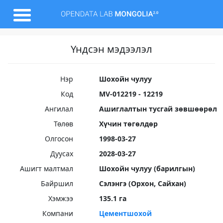
Үндсэн мэдээлэл
Нэр
Шохойн чулуу
Код
MV-012219 - 12219
Ангилал
Ашиглалтын тусгай зөвшөөрөл
Төлөв
Хүчин төгөлдөр
Олгосон
1998-03-27
Дуусах
2028-03-27
Ашигт малтмал
Шохойн чулуу (барилгын)
Байршил
Сэлэнгэ (Орхон, Сайхан)
Хэмжээ
135.1 га
Компани
Цементшохой