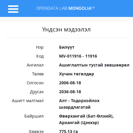
Үндсэн мэдээлэл
Нэр
Билүүт
Код
MV-011916 - 11916
Ангилал
Ашиглалтын тусгай зөвшөөрөл
Төлөв
Хүчин төгөлдөр
Олгосон
2006-08-18
Дуусах
2036-08-18
Ашигт малтмал
Алт - Тодорхойлох
шаардлагатай
Байршил
Өвөрхангай (Бат-Өлзий),
Архангай (Цэнхэр)
Хэмжээ
775.13 га