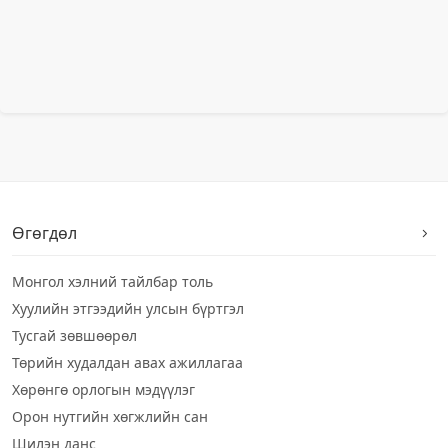
Өгөгдөл
Монгол хэлний тайлбар толь
Хуулийн этгээдийн улсын бүртгэл
Тусгай зөвшөөрөл
Төрийн худалдан авах ажиллагаа
Хөрөнгө орлогын мэдүүлэг
Орон нутгийн хөгжлийн сан
Шилэн данс