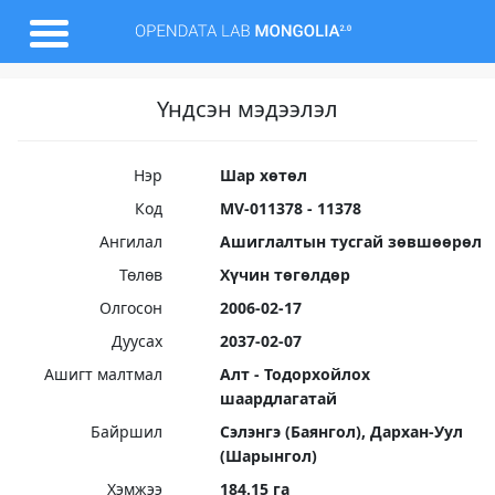
Үндсэн мэдээлэл
Нэр
Шар хөтөл
Код
MV-011378 - 11378
Ангилал
Ашиглалтын тусгай зөвшөөрөл
Төлөв
Хүчин төгөлдөр
Олгосон
2006-02-17
Дуусах
2037-02-07
Ашигт малтмал
Алт - Тодорхойлох
шаардлагатай
Байршил
Сэлэнгэ (Баянгол), Дархан-Уул
(Шарынгол)
Хэмжээ
184.15 га