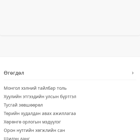
Өгөгдөл
Монгол хэлний тайлбар толь
Хуулийн этгээдийн улсын бүртгэл
Тусгай зөвшөөрөл
Төрийн худалдан авах ажиллагаа
Хөрөнгө орлогын мэдүүлэг
Орон нутгийн хөгжлийн сан
Шилэн данс