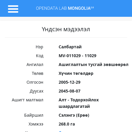
Үндсэн мэдээлэл
Нэр
Салбартай
Код
MV-011029 - 11029
Ангилал
Ашиглалтын тусгай зөвшөөрөл
Төлөв
Хүчин төгөлдөр
Олгосон
2005-12-29
Дуусах
2045-08-07
Ашигт малтмал
Алт - Тодорхойлох
шаардлагатай
Байршил
Сэлэнгэ (Ерөө)
Хэмжээ
268.0 га