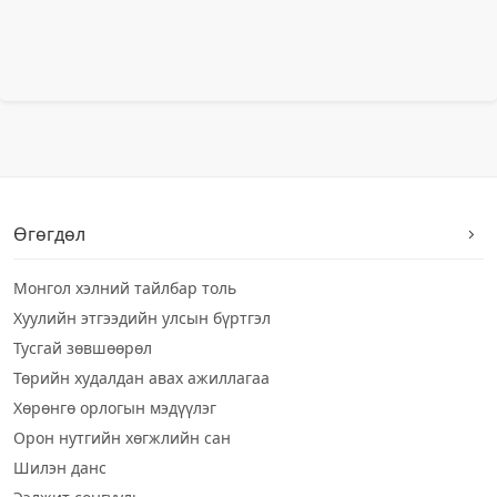
Өгөгдөл
Монгол хэлний тайлбар толь
Хуулийн этгээдийн улсын бүртгэл
Тусгай зөвшөөрөл
Төрийн худалдан авах ажиллагаа
Хөрөнгө орлогын мэдүүлэг
Орон нутгийн хөгжлийн сан
Шилэн данс