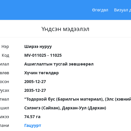
Өгөгдөл
Визуал 
Үндсэн мэдээлэл
Нэр
Ширээ нуруу
Код
MV-011025 - 11025
илал
Ашиглалтын тусгай зөвшөөрөл
Төлөв
Хүчин төгөлдөр
осон
2005-12-27
уусах
2035-12-27
тмал
"Тодорхой бус (Барилгын материал), (Элс (хэвний
ршил
Сэлэнгэ (Сайхан), Дархан-Уул (Дархан)
мжээ
74.57 га
пани
Гацуурт