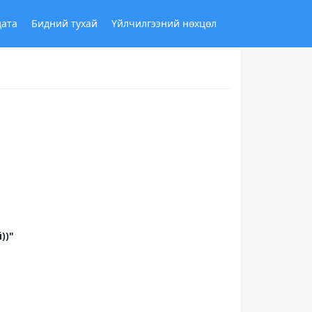
дата
Бидний тухай
Үйлчилгээний нөхцөл
))"