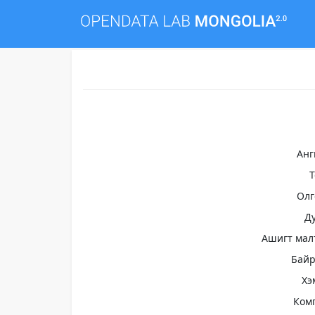
Анг
Олг
Д
Ашигт мал
Бай
Хэ
Ком