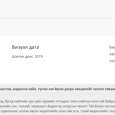
Визуал дата
Би
Үй
Шилэн данс 2019
in
иглах, мэдээлэл хайх, түгээх хэн бүхэн доорх нөхцөлийг хүлээн зөвш
д, бусад нийтийн эрх зүйн хуулийн этгээдээс олон нийтэд нээлттэй байрш
ээллийн сан, түүнийг хариуцагч Бодлогод залуусын хяналт ТББ болон сист
х сурвалжаас хүлээн авсан мэдээллийн үнэн зөв эсэх, тухай мэдээллийн тал