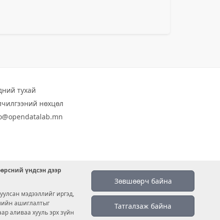
дний тухай
лчилгээний нөхцөл
fo@opendatalab.mn
өөрсний үндсэн дээр
Зөвшөөрч байна
уулсан мэдээллийг иргэд,
емийн ашиглалтыг
Татгалзаж байна
аар аливаа хууль эрх зүйн