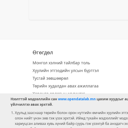
Өгөгдөл
Монгол хэлний тайлбар толь
Хуулийн этгээдийн улсын бүртгэл
Тусгай зөвшөөрөл
Төрийн худалдан авах ажиллагаа
Хөрөнгө орлогын мэдүүлэг
Нээлттэй мэдээллийн сан
www.opendatalab.mn
цахим хуудсыг аш
Орон нутгийн хөгжлийн сан
үйлчилгээ авах эрхтэй.
Шилэн данс
Хуульд зааснаар төрийн болон орон нутгийн өмчийн хуулийн этгээ
Ээлжит сонгууль
олон нийт үнэн зөв гэж үзэх эрхтэй. Иймд тухайн мэдээллийг мэд
хариуцсан аливаа хувь хүний байр суурь гэж үзэхгүй ба анхдагч э
Ашигт малтмал тусгай зөвшөөрөл