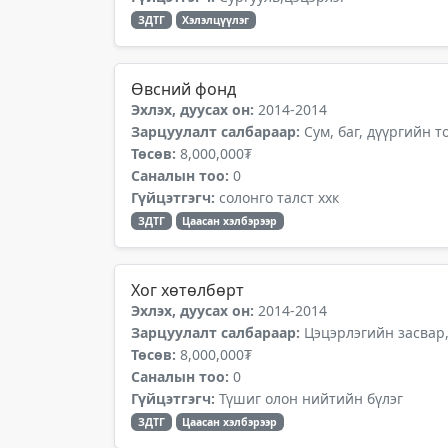
ЗДТГ
Хэлэлцүүлэг
Өвсний фонд
Эхлэх, дуусах он:
2014-2014
Зарцуулалт салбараар:
Сум, баг, дүүргийн 
Төсөв:
8,000,000₮
Саналын тоо:
0
Гүйцэтгэгч:
солонго талст ххк
ЗДТГ
Цаасан хэлбэрээр
Хог хөтөлбөрт
Эхлэх, дуусах он:
2014-2014
Зарцуулалт салбараар:
Цэцэрлэгийн засвар
Төсөв:
8,000,000₮
Саналын тоо:
0
Гүйцэтгэгч:
Түшиг олон нийтийн бүлэг
ЗДТГ
Цаасан хэлбэрээр