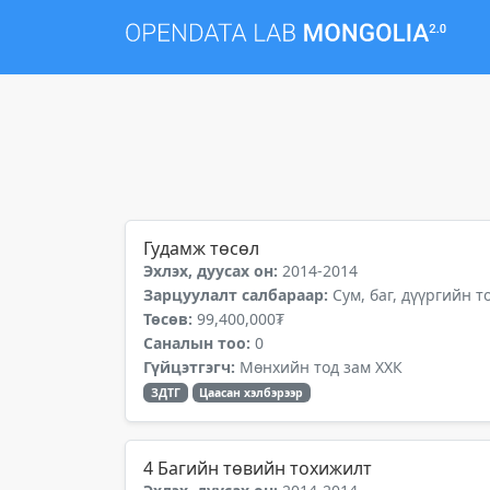
Гудамж төсөл
Эхлэх, дуусах он:
2014-2014
Зарцуулалт салбараар:
Сум, баг, дүүргийн 
Төсөв:
99,400,000₮
Саналын тоо:
0
Гүйцэтгэгч:
Мөнхийн тод зам ХХК
ЗДТГ
Цаасан хэлбэрээр
4 Багийн төвийн тохижилт