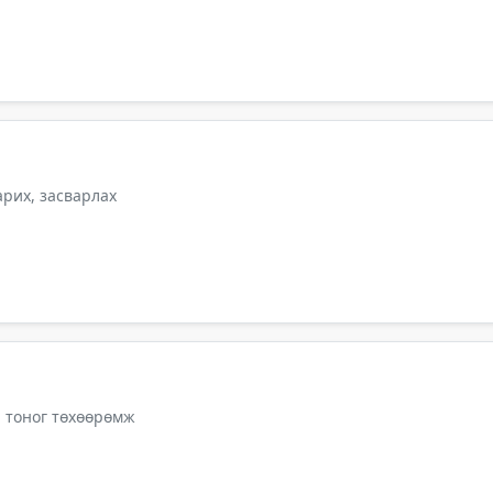
арих, засварлах
, тоног төхөөрөмж