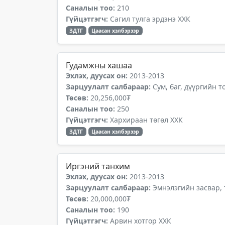
Саналын тоо:
210
Гүйцэтгэгч:
Сагил тулга эрдэнэ ХХК
ЗДТГ
Цаасан хэлбэрээр
Гудамжны хашаа
Эхлэх, дуусах он:
2013-2013
Зарцуулалт салбараар:
Сум, баг, дүүргийн 
Төсөв:
20,256,000₮
Саналын тоо:
250
Гүйцэтгэгч:
Хархираан төгөл ХХК
ЗДТГ
Цаасан хэлбэрээр
Иргэний танхим
Эхлэх, дуусах он:
2013-2013
Зарцуулалт салбараар:
Эмнэлэгийн засвар,
Төсөв:
20,000,000₮
Саналын тоо:
190
Гүйцэтгэгч:
Арвин хотгор ХХК