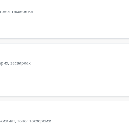
 тоног төхөөрөмж
арих, засварлах
тохижилт, тоног төхөөрөмж