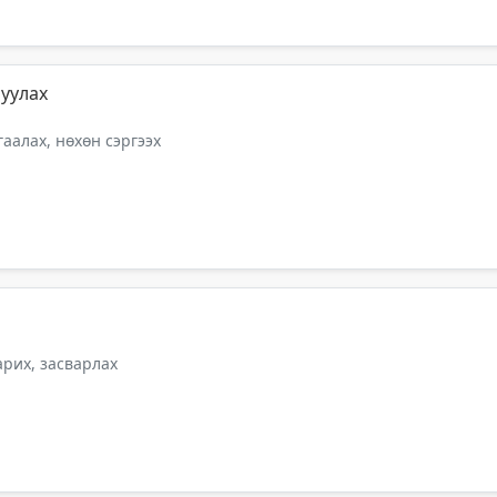
уулах
аалах, нөхөн сэргээх
арих, засварлах