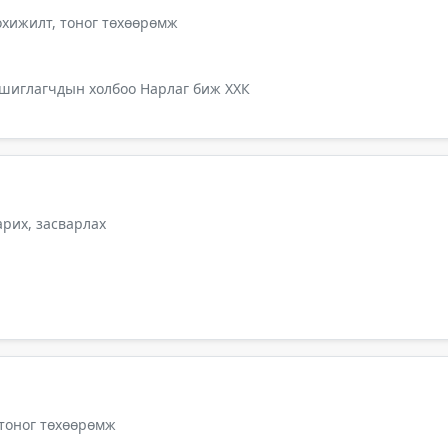
тохижилт, тоног төхөөрөмж
ашиглагчдын холбоо Нарлаг биж ХХК
арих, засварлах
 тоног төхөөрөмж