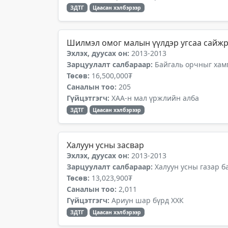
ЗДТГ
Цаасан хэлбэрээр
Шилмэл омог малын үүлдэр угсаа сайжр
Эхлэх, дуусах он:
2013-2013
Зарцуулалт салбараар:
Байгаль орчныг хамг
Төсөв:
16,500,000₮
Саналын тоо:
205
Гүйцэтгэгч:
ХАА-н мал үржлийн алба
ЗДТГ
Цаасан хэлбэрээр
Халуун усны засвар
Эхлэх, дуусах он:
2013-2013
Зарцуулалт салбараар:
Халуун усны газар б
Төсөв:
13,023,900₮
Саналын тоо:
2,011
Гүйцэтгэгч:
Ариун шар бүрд ХХК
ЗДТГ
Цаасан хэлбэрээр