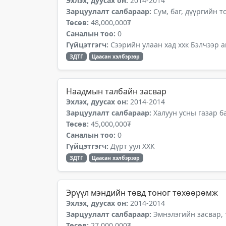
Эхлэх, дуусах он:
2014-2014
Зарцуулалт салбараар:
Сум, баг, дүүргийн 
Төсөв:
48,000,000₮
Саналын тоо:
0
Гүйцэтгэгч:
Сээрийн улаан хад ххк Бэлчээр 
ЗДТГ
Цаасан хэлбэрээр
Наадмын талбайн засвар
Эхлэх, дуусах он:
2014-2014
Зарцуулалт салбараар:
Халуун усны газар б
Төсөв:
45,000,000₮
Саналын тоо:
0
Гүйцэтгэгч:
Дүрт уул ХХК
ЗДТГ
Цаасан хэлбэрээр
Эрүүл мэндийн төвд тоног төхөөрөмж
Эхлэх, дуусах он:
2014-2014
Зарцуулалт салбараар:
Эмнэлэгийн засвар,
Төсөв:
27,000,000₮