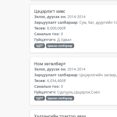
Цэцэрлэгт хивс
Эхлэх, дуусах он:
2014-2014
Зарцуулалт салбараар:
Сум, баг, дүүргийн 
Төсөв:
8,000,000₮
Саналын тоо:
0
Гүйцэтгэгч:
Д.Удвал
ЗДТГ
Цаасан хэлбэрээр
Ном хөтөлбөрт
Эхлэх, дуусах он:
2014-2014
Зарцуулалт салбараар:
Цэцэрлэгийн засвар
Төсөв:
6,034,400₮
Саналын тоо:
0
Гүйцэтгэгч:
Сургууль,Цэцэрлэг,Соёл
ЗДТГ
Цаасан хэлбэрээр
Хадлангийн трактор авах