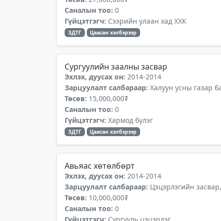
Саналын тоо:
0
Гүйцэтгэгч:
Сээрийн улаан хад ХХК
ЗДТГ
Цаасан хэлбэрээр
Сургуулийн заалны засвар
Эхлэх, дуусах он:
2014-2014
Зарцуулалт салбараар:
Халуун усны газар б
Төсөв:
15,000,000₮
Саналын тоо:
0
Гүйцэтгэгч:
Хармод бүлэг
ЗДТГ
Цаасан хэлбэрээр
Авьяас хөтөлбөрт
Эхлэх, дуусах он:
2014-2014
Зарцуулалт салбараар:
Цэцэрлэгийн засвар
Төсөв:
10,000,000₮
Саналын тоо:
0
Гүйцэтгэгч:
Сургууль,цэцэрлэг