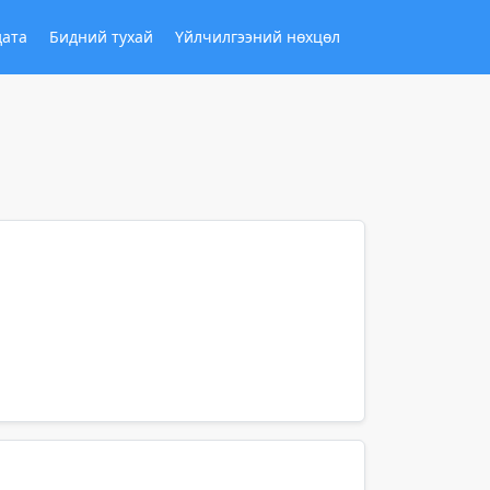
дата
Бидний тухай
Үйлчилгээний нөхцөл