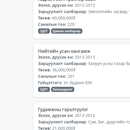
Эхлэх, дуусах он:
2013-2013
Зарцуулалт салбараар:
Эмнэлэгийн засвар,
Төсөв:
60,000,000₮
Саналын тоо:
220
ЗДТГ
Цаасан хэлбэрээр
Нийтийн усан хангамж
Эхлэх, дуусах он:
2013-2013
Зарцуулалт салбараар:
Халуун усны газар б
Төсөв:
36,000,000₮
Саналын тоо:
201
Гүйцэтгэгч:
Ус-Эрдэнэ ХХК
ЗДТГ
Хэлэлцүүлэг
Гудамжны гэрэлтүүлэг
Эхлэх, дуусах он:
2013-2013
Зарцуулалт салбараар:
Сум, баг, дүүргийн 
Төсөв:
21,600,000₮