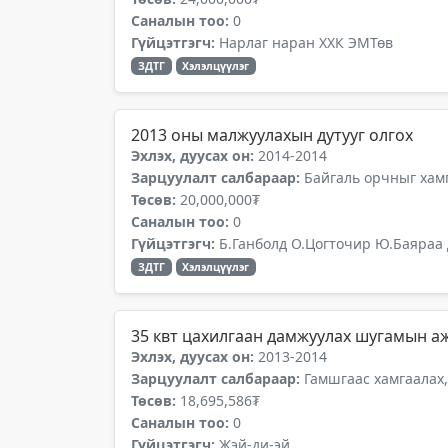
Саналын тоо:
0
Гүйцэтгэгч:
Нарлаг наран ХХК ЭМТөв
ЗДТГ
Хэлэлцүүлэг
2013 оны малжуулахын дутууг олгох
Эхлэх, дуусах он:
2014-2014
Зарцуулалт салбараар:
Байгаль орчныг хамг
Төсөв:
20,000,000₮
Саналын тоо:
0
Гүйцэтгэгч:
Б.Ганболд О.Цогточир Ю.Баяраа 
ЗДТГ
Хэлэлцүүлэг
35 квт цахилгаан дамжуулах шугамын аж
Эхлэх, дуусах он:
2013-2014
Зарцуулалт салбараар:
Гамшгаас хамгаалах,
Төсөв:
18,695,586₮
Саналын тоо:
0
Гүйцэтгэгч:
Жэй-ди-эй