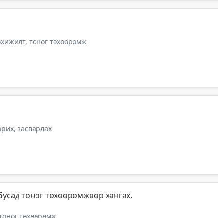
тохижилт, тоног төхөөрөмж
арих, засварлах
усад тоног төхөөрөмжөөр хангах.
 тоног төхөөрөмж