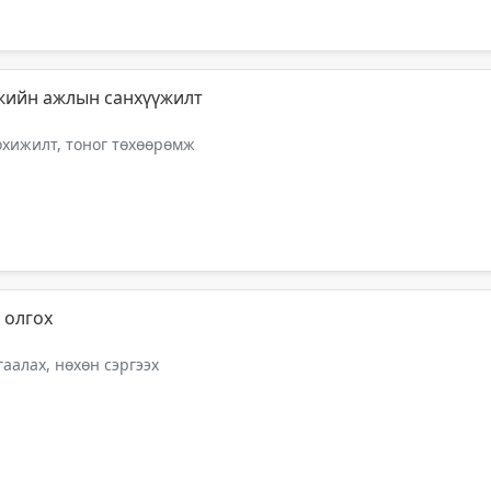
мжийн ажлын санхүүжилт
тохижилт, тоног төхөөрөмж
 олгох
аалах, нөхөн сэргээх