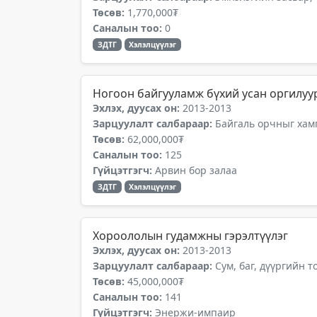
Төсөв:
1,770,000₮
Саналын тоо:
0
ЗДТГ
Хэлэлцүүлэг
Ногоон байгууламж бүхий усан оргилуу
Эхлэх, дуусах он:
2013-2013
Зарцуулалт салбараар:
Байгаль орчныг хамг
Төсөв:
62,000,000₮
Саналын тоо:
125
Гүйцэтгэгч:
Арвин бор залаа
ЗДТГ
Хэлэлцүүлэг
Хороололын гудамжны гэрэлтүүлэг
Эхлэх, дуусах он:
2013-2013
Зарцуулалт салбараар:
Сум, баг, дүүргийн 
Төсөв:
45,000,000₮
Саналын тоо:
141
Гүйцэтгэгч:
Энержи-импаир