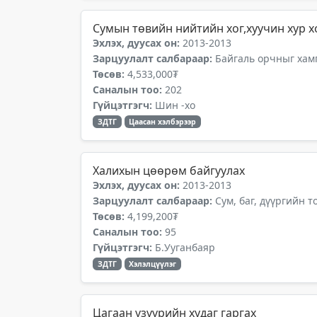
Сумын төвийн нийтийн хог,хуучин хур х
Эхлэх, дуусах он:
2013-2013
Зарцуулалт салбараар:
Байгаль орчныг хамг
Төсөв:
4,533,000₮
Саналын тоо:
202
Гүйцэтгэгч:
Шин -хо
ЗДТГ
Цаасан хэлбэрээр
Халихын цөөрөм байгуулах
Эхлэх, дуусах он:
2013-2013
Зарцуулалт салбараар:
Сум, баг, дүүргийн 
Төсөв:
4,199,200₮
Саналын тоо:
95
Гүйцэтгэгч:
Б.Ууганбаяр
ЗДТГ
Хэлэлцүүлэг
Цагаан үзүүрийн худаг гаргах