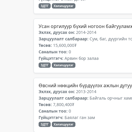
ЗДТГ
Хэлэлцүүлэг
Усан оргилуур бүхий ногоон байгуула
Эхлэх, дуусах он:
2014-2014
Зарцуулалт салбараар:
Сум, баг, дүүргийн 
Төсөв:
15,600,000₮
Саналын тоо:
0
Гүйцэтгэгч:
Арвин бор залаа
ЗДТГ
Хэлэлцүүлэг
Өвсний нөөцийн бүрдүүлэх ажлын дутуу
Эхлэх, дуусах он:
2013-2014
Зарцуулалт салбараар:
Байгаль орчныг хамг
Төсөв:
7,800,400₮
Саналын тоо:
0
Гүйцэтгэгч:
Баялаг ган зам
ЗДТГ
Хэлэлцүүлэг