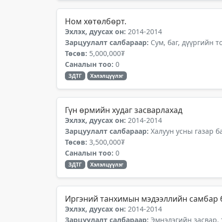
Ном хөтөлбөрт.
Эхлэх, дуусах он:
2014-2014
Зарцуулалт салбараар:
Сум, баг, дүүргийн 
Төсөв:
5,000,000₮
Саналын тоо:
0
ЗДТГ
Хэлэлцүүлэг
Гүн өрмийн худаг засварлахад
Эхлэх, дуусах он:
2014-2014
Зарцуулалт салбараар:
Халуун усны газар б
Төсөв:
3,500,000₮
Саналын тоо:
0
ЗДТГ
Хэлэлцүүлэг
Иргэний танхимын мэдээллийн самбар б
Эхлэх, дуусах он:
2014-2014
Зарцуулалт салбараар:
Эмнэлэгийн засвар,