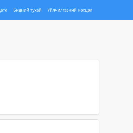
дата
Бидний тухай
Үйлчилгээний нөхцөл