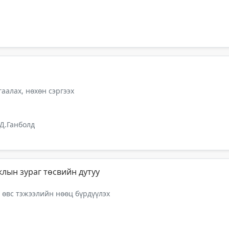
аалах, нөхөн сэргээх
Д.Ганболд
лын зураг төсвийн дутуу
 өвс тэжээлийн нөөц бүрдүүлэх