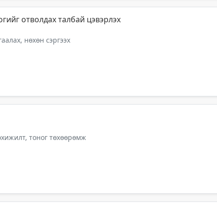
огийг отволдах талбай цэвэрлэх
аалах, нөхөн сэргээх
тохижилт, тоног төхөөрөмж