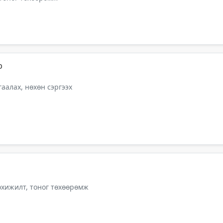
р
аалах, нөхөн сэргээх
тохижилт, тоног төхөөрөмж