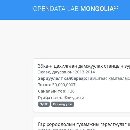
35кв-н цахилгаан дамжуулах станцын зу
Эхлэх, дуусах он:
2013-2014
Зарцуулалт салбараар:
Гамшгаас хамгаалах,
Төсөв:
50,000,000₮
Саналын тоо:
130
Гүйцэтгэгч:
Жэй-ди-эй
ЗДТГ
Хэлэлцүүлэг
Гэр хороололын гудамжны гэрэлтүүлэг 