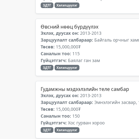
ЗДТГ
Хэлэлцүүлэг
Өвсний нөөц бүрдүүлэх
Эхлэх, дуусах он:
2013-2013
Зарцуулалт салбараар:
Байгаль орчныг хамг
Төсөв:
15,000,000₮
Саналын тоо:
115
Гүйцэтгэгч:
Баялаг ган зам
ЗДТГ
Хэлэлцүүлэг
Гудамжны мэдээлэлийн теле самбар
Эхлэх, дуусах он:
2013-2013
Зарцуулалт салбараар:
Эмнэлэгийн засвар,
Төсөв:
15,000,000₮
Саналын тоо:
150
Гүйцэтгэгч:
Хос гурван хороо
ЗДТГ
Хэлэлцүүлэг