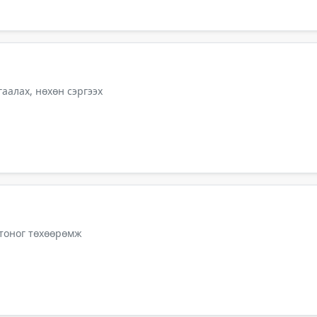
аалах, нөхөн сэргээх
 тоног төхөөрөмж