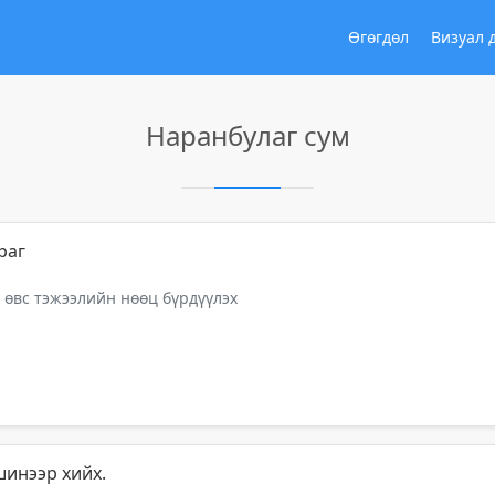
Өгөгдөл
Визуал 
Наранбулаг сум
раг
 өвс тэжээлийн нөөц бүрдүүлэх
шинээр хийх.