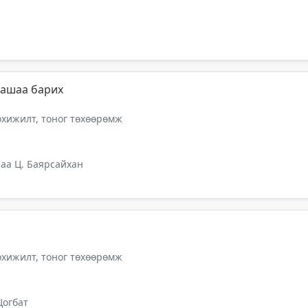
 хашаа барих
тохижилт, тоног төхөөрөмж
аа Ц. Баярсайхан
тохижилт, тоног төхөөрөмж
Цогбат