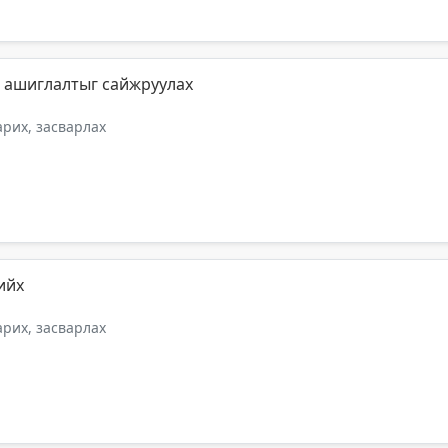
н ашиглалтыг сайжруулах
арих, засварлах
ийх
арих, засварлах