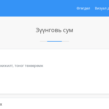
Өгөгдөл
Визуал 
Зүүнговь сум
тохижилт, тоног төхөөрөмж
х