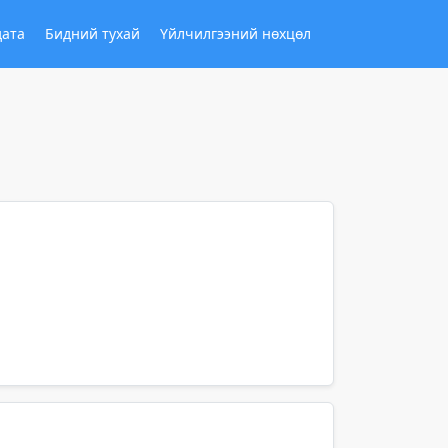
дата
Бидний тухай
Үйлчилгээний нөхцөл