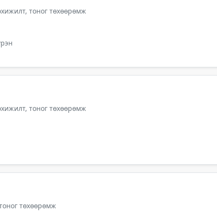
тохижилт, тоног төхөөрөмж
үрэн
тохижилт, тоног төхөөрөмж
 тоног төхөөрөмж