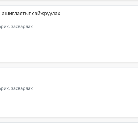
н ашиглалтыг сайжруулах
арих, засварлах
арих, засварлах