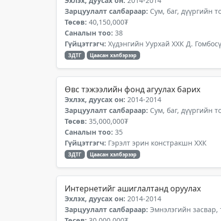
Эхлэх, дуусах он:
2014-2014
Зарцуулалт салбараар:
Сум, баг, дүүргийн 
Төсөв:
40,150,000₮
Саналын тоо:
38
Гүйцэтгэгч:
Хүдэнгийн Уурхай ХХК Д. Гомбос
ЗДТГ
Цаасан хэлбэрээр
Өвс тэжээлийн фонд агуулах барих
Эхлэх, дуусах он:
2014-2014
Зарцуулалт салбараар:
Сум, баг, дүүргийн 
Төсөв:
35,000,000₮
Саналын тоо:
35
Гүйцэтгэгч:
Гэрэлт эрин констракшн ХХК
ЗДТГ
Цаасан хэлбэрээр
Интернетийг ашиглалтанд оруулах
Эхлэх, дуусах он:
2014-2014
Зарцуулалт салбараар:
Эмнэлэгийн засвар,
Төсөв:
30,000,000₮