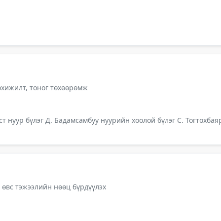
тохижилт, тоног төхөөрөмж
ст нуур бүлэг Д. Бадамсамбуу нуурийн хоолой бүлэг С. Тогтохбаяр
 өвс тэжээлийн нөөц бүрдүүлэх