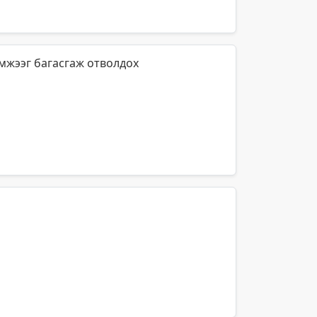
эмжээг багасгаж отволдох