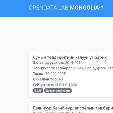
Сумын төвд нийтийн халуун ус барих
Эхлэх, дуусах он:
2014-2014
Зарцуулалт салбараар:
Сум, баг, дүүргийн 
Төсөв:
70,000,000₮
Саналын тоо:
43
Гүйцэтгэгч:
И СИ СИ ХХК
ЗДТГ
Цаасан хэлбэрээр
Баяннуур багийн урлаг соёлын төв бари