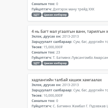
Саналын тоо:
0
Гүйцэтгэгч:
Дэлгэрэх ману трейд ХХК
ЗДТГ
Цаасан хэлбэрээр
4 нь Багт мал угаалгын ванн, тарилгын
Эхлэх, дуусах он:
2013-2013
Зарцуулалт салбараар:
Сум, баг, дүүргийн 
Төсөв:
15,000,000₮
Саналын тоо:
23
Гүйцэтгэгч:
Т. Батмөнх Лувсангомбо Амарсан
ЗДТГ
Цаасан хэлбэрээр
хадлангийн талбай хашиж хамгаалах
Эхлэх, дуусах он:
2013-2013
Зарцуулалт салбараар:
Сум, баг, дүүргийн 
Төсөв:
10,000,000₮
Саналын тоо:
0
Гүйцэтгэгч:
С. Батмөнх Жамбал Г. Пүрэвжав 