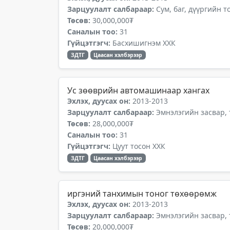
Зарцуулалт салбараар:
Сум, баг, дүүргийн 
Төсөв:
30,000,000₮
Саналын тоо:
31
Гүйцэтгэгч:
Басхишигнэм ХХК
ЗДТГ
Цаасан хэлбэрээр
Ус зөөврийн автомашинаар хангах
Эхлэх, дуусах он:
2013-2013
Зарцуулалт салбараар:
Эмнэлэгийн засвар,
Төсөв:
28,000,000₮
Саналын тоо:
31
Гүйцэтгэгч:
Цуут тосон ХХК
ЗДТГ
Цаасан хэлбэрээр
иргэний танхимын тоног төхөөрөмж
Эхлэх, дуусах он:
2013-2013
Зарцуулалт салбараар:
Эмнэлэгийн засвар,
Төсөв:
20,000,000₮