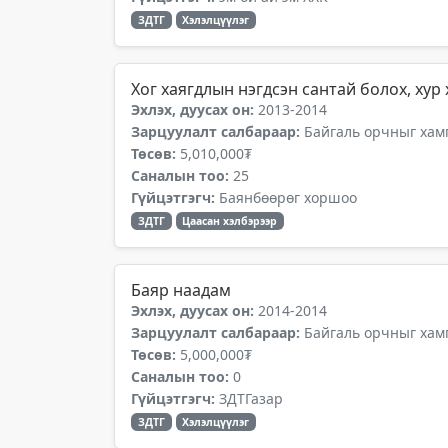
ЗДТГ
Хэлэлцүүлэг
Хог хаягдлын нэгдсэн сантай болох, хур
Эхлэх, дуусах он:
2013-2014
Зарцуулалт салбараар:
Байгаль орчныг хамг
Төсөв:
5,010,000₮
Саналын тоо:
25
Гүйцэтгэгч:
Баянбөөрөг хоршоо
ЗДТГ
Цаасан хэлбэрээр
Баяр наадам
Эхлэх, дуусах он:
2014-2014
Зарцуулалт салбараар:
Байгаль орчныг хамг
Төсөв:
5,000,000₮
Саналын тоо:
0
Гүйцэтгэгч:
ЗДТГазар
ЗДТГ
Хэлэлцүүлэг