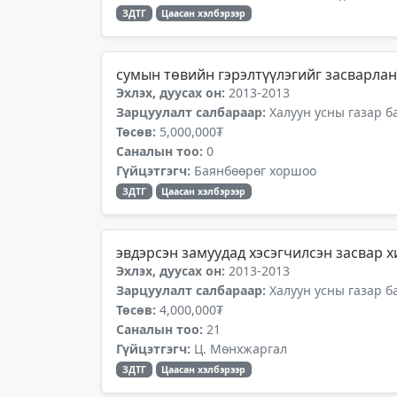
ЗДТГ
Цаасан хэлбэрээр
сумын төвийн гэрэлтүүлэгийг засварла
Эхлэх, дуусах он:
2013-2013
Зарцуулалт салбараар:
Халуун усны газар б
Төсөв:
5,000,000₮
Саналын тоо:
0
Гүйцэтгэгч:
Баянбөөрөг хоршоо
ЗДТГ
Цаасан хэлбэрээр
эвдэрсэн замуудад хэсэгчилсэн засвар х
Эхлэх, дуусах он:
2013-2013
Зарцуулалт салбараар:
Халуун усны газар б
Төсөв:
4,000,000₮
Саналын тоо:
21
Гүйцэтгэгч:
Ц. Мөнхжаргал
ЗДТГ
Цаасан хэлбэрээр