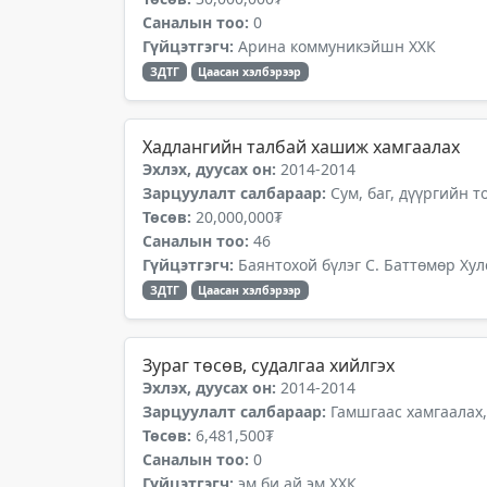
Саналын тоо:
0
Гүйцэтгэгч:
Арина коммуникэйшн ХХК
ЗДТГ
Цаасан хэлбэрээр
Хадлангийн талбай хашиж хамгаалах
Эхлэх, дуусах он:
2014-2014
Зарцуулалт салбараар:
Сум, баг, дүүргийн 
Төсөв:
20,000,000₮
Саналын тоо:
46
Гүйцэтгэгч:
Баянтохой бүлэг С. Баттөмөр Хул
ЗДТГ
Цаасан хэлбэрээр
Зураг төсөв, судалгаа хийлгэх
Эхлэх, дуусах он:
2014-2014
Зарцуулалт салбараар:
Гамшгаас хамгаалах,
Төсөв:
6,481,500₮
Саналын тоо:
0
Гүйцэтгэгч:
эм би ай эм ХХК