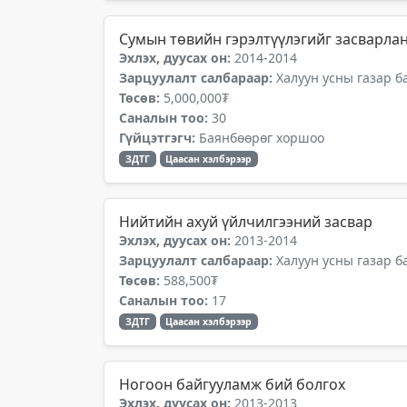
Сумын төвийн гэрэлтүүлэгийг засварла
Эхлэх, дуусах он:
2014-2014
Зарцуулалт салбараар:
Халуун усны газар б
Төсөв:
5,000,000₮
Саналын тоо:
30
Гүйцэтгэгч:
Баянбөөрөг хоршоо
ЗДТГ
Цаасан хэлбэрээр
Нийтийн ахуй үйлчилгээний засвар
Эхлэх, дуусах он:
2013-2014
Зарцуулалт салбараар:
Халуун усны газар б
Төсөв:
588,500₮
Саналын тоо:
17
ЗДТГ
Цаасан хэлбэрээр
Ногоон байгууламж бий болгох
Эхлэх, дуусах он:
2013-2013