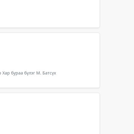
 Хар бураа бүлэг М. Батсүх