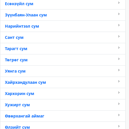
Есөнзүйл сум
Зүүнбаян-Улаан сум
Нарийнтээл сум
Сант сум
Тарагт сум
Төгрөг сум
Уянга сум
Хайрхандулаан сум
Хархорин сум
Хужирт сум
Өвөрхангай аймаг
Өлзийт сум