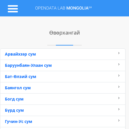
Өвөрхангай
Арвайхээр сум
Баруунбаян-Улаан сум
Бат-Өлзий сум
Баянгол сум
Богд сум
Бүрд сум
Гучин-Ус сум