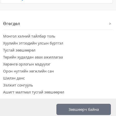
Өгөгдөл
Монгол хэлний тайлбар толь
Хуулийн этгээдийн улсын бүртгэл
Тусгай зөвшөөрөл
Төрийн худалдан авах ажиллагаа
Хөрөнгө орлогын мэдүүлэг
Орон нутгийн хөгжлийн сан
Шилэн данс
Ээлжит сонгууль
Ашигт малтмал тусгай зөвшөөрөл
Визуал дата
Зөвшөөрч байна
Шилэн данс 2019