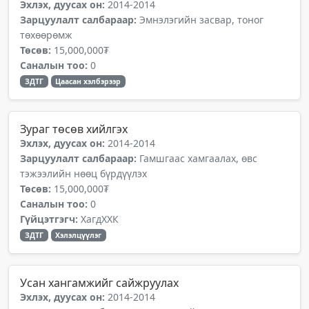
Эхлэх, дуусах он:
2014-2014
Зарцуулалт салбараар:
Эмнэлэгийн засвар, тоног
төхөөрөмж
Төсөв:
15,000,000₮
Саналын тоо:
0
ЗДТГ
Цаасан хэлбэрээр
Зураг төсөв хийлгэх
Эхлэх, дуусах он:
2014-2014
Зарцуулалт салбараар:
Гамшгаас хамгаалах, өвс
тэжээлийн нөөц бүрдүүлэх
Төсөв:
15,000,000₮
Саналын тоо:
0
Гүйцэтгэгч:
ХагдХХК
ЗДТГ
Хэлэлцүүлэг
Усан хангамжийг сайжруулах
Эхлэх, дуусах он:
2014-2014