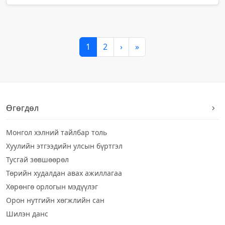
1
2
›
»
Өгөгдөл
Монгол хэлний тайлбар толь
Хуулийн этгээдийн улсын бүртгэл
Тусгай зөвшөөрөл
Төрийн худалдан авах ажиллагаа
Хөрөнгө орлогын мэдүүлэг
Орон нутгийн хөгжлийн сан
Шилэн данс