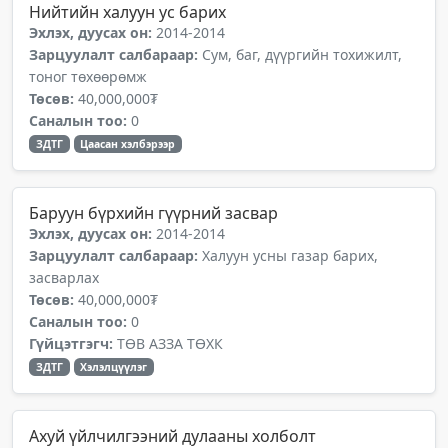
Нийтийн халуун ус барих
Эхлэх, дуусах он:
2014-2014
Зарцуулалт салбараар:
Сум, баг, дүүргийн тохижилт,
тоног төхөөрөмж
Төсөв:
40,000,000₮
Саналын тоо:
0
ЗДТГ
Цаасан хэлбэрээр
Баруун бүрхийн гүүрний засвар
Эхлэх, дуусах он:
2014-2014
Зарцуулалт салбараар:
Халуун усны газар барих,
засварлах
Төсөв:
40,000,000₮
Саналын тоо:
0
Гүйцэтгэгч:
ТӨВ АЗЗА ТӨХК
ЗДТГ
Хэлэлцүүлэг
Ахуй үйлчилгээний дулааны холболт