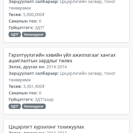
Зарцуулалт салбараар:
Цэцэрлэгийн засвар, тоног
төхөөрөмж
Төсөв:
5,000,000₮
Саналын тоо:
0
Гүйцэтгэгч:
ЗДТГ
ЗДТГ
Хэлэлцүүлэг
Гэрэлтүүлэгийн хэвийн үйл ажиллагааг хангах
ашиглалтын зардлыг төлөх
Эхлэх, дуусах он:
2014-2014
Зарцуулалт салбараар:
Цэцэрлэгийн засвар, тоног
төхөөрөмж
Төсөв:
3,301,900₮
Саналын тоо:
0
Гүйцэтгэгч:
ЗДТГазар
ЗДТГ
Хэлэлцүүлэг
Цэцэрлэгт хүрээлэнг тохижуулах
Эхлэх, дуусах он:
2013-2013