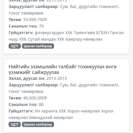
Зарцуулалт салбараар:
Сум, баг, дүүргийн тохижилт,
тоног төхөөрөмж
Төсөв:
55,999,700₮
Саналын тоо:
79
Гүйцэтгэгч:
фловергарден ХХК Түмэнгива БГБХН Ганган
нүүр ХХК Сутай мандах ХХК Баярхүү нөхөрлөл
ЗДТГ
Цаасан хэлбэрээр
Нийтийн эзэмшлийн талбайг тохижуулах өнгө
үзэмжийг сайжруулах
Эхлэх, дуусах он:
2013-2013
Зарцуулалт салбараар:
Сум, баг, дүүргийн тохижилт,
тоног төхөөрөмж
Төсөв:
40,000,000₮
Саналын тоо:
86
Гүйцэтгэгч:
Их харанга ХХК Хорол нөхөрлөл Хорол
нөхөрлөл Мөнхдалай нөхөрлөл
ЗДТГ
Цаасан хэлбэрээр