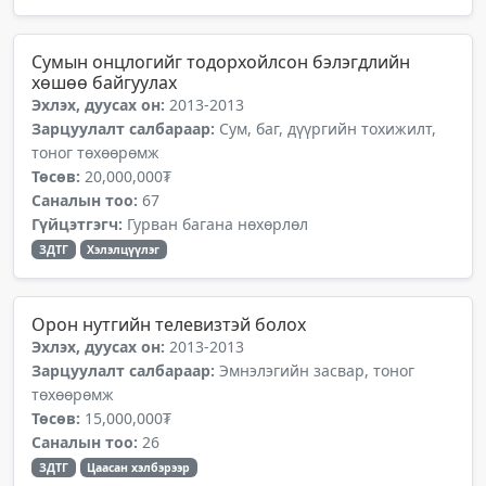
Сумын онцлогийг тодорхойлсон бэлэгдлийн
хөшөө байгуулах
Эхлэх, дуусах он:
2013-2013
Зарцуулалт салбараар:
Сум, баг, дүүргийн тохижилт,
тоног төхөөрөмж
Төсөв:
20,000,000₮
Саналын тоо:
67
Гүйцэтгэгч:
Гурван багана нөхөрлөл
ЗДТГ
Хэлэлцүүлэг
Орон нутгийн телевизтэй болох
Эхлэх, дуусах он:
2013-2013
Зарцуулалт салбараар:
Эмнэлэгийн засвар, тоног
төхөөрөмж
Төсөв:
15,000,000₮
Саналын тоо:
26
ЗДТГ
Цаасан хэлбэрээр