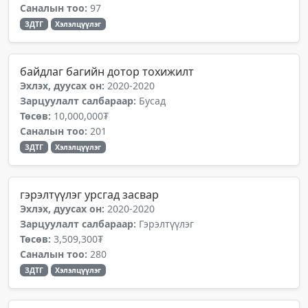
Саналын тоо:
97
ЗДТГ
Хэлэлцүүлэг
байдлаг багийн дотор тохижилт
Эхлэх, дуусах он:
2020-2020
Зарцуулалт салбараар:
Бусад
Төсөв:
10,000,000₮
Саналын тоо:
201
ЗДТГ
Хэлэлцүүлэг
гэрэлтүүлэг урсгад засвар
Эхлэх, дуусах он:
2020-2020
Зарцуулалт салбараар:
Гэрэлтүүлэг
Төсөв:
3,509,300₮
Саналын тоо:
280
ЗДТГ
Хэлэлцүүлэг