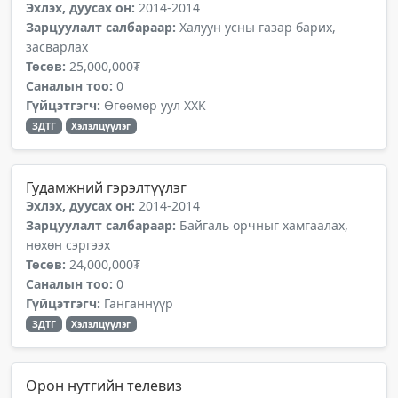
Эхлэх, дуусах он:
2014-2014
Зарцуулалт салбараар:
Халуун усны газар барих,
засварлах
Төсөв:
25,000,000₮
Саналын тоо:
0
Гүйцэтгэгч:
Өгөөмөр уул ХХК
ЗДТГ
Хэлэлцүүлэг
Гудамжний гэрэлтүүлэг
Эхлэх, дуусах он:
2014-2014
Зарцуулалт салбараар:
Байгаль орчныг хамгаалах,
нөхөн сэргээх
Төсөв:
24,000,000₮
Саналын тоо:
0
Гүйцэтгэгч:
Ганганнүүр
ЗДТГ
Хэлэлцүүлэг
Орон нутгийн телевиз