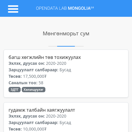
Мөнгөнморьт сум
багш хөгжлийн төв тохижуулах
Эхлэх, дуусах он:
2020-2020
Зарцуулалт салбараар:
Бусад
Төсөв:
17,500,000₮
Саналын тоо:
58
ЗДТГ
Хэлэлцүүлэг
гудамж талбайн хаягжуулалт
Эхлэх, дуусах он:
2020-2020
Зарцуулалт салбараар:
Бусад
Төсөв:
10,000,000₮