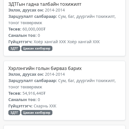
ЗДТГын гадна талбайн тохижилт
Эхлэх, дуусах он:
2014-2014
Зарцуулалт салбараар:
Сум, баг, дүүргийн тохижилт,
тоног төхөөрөмж
Төсөв:
60,000,000₮
Саналын тоо:
0
Гүйцэтгэгч:
Хоёр хангай ХХК Хоёр хангай ХХК
ЗДТГ
Цаасан хэлбэрээр
Хэрлэнгийн голын бирваз барих
Эхлэх, дуусах он:
2014-2014
Зарцуулалт салбараар:
Сум, баг, дүүргийн тохижилт,
тоног төхөөрөмж
Төсөв:
54,916,440₮
Саналын тоо:
0
Гүйцэтгэгч:
Скарнь ХХК
ЗДТГ
Цаасан хэлбэрээр