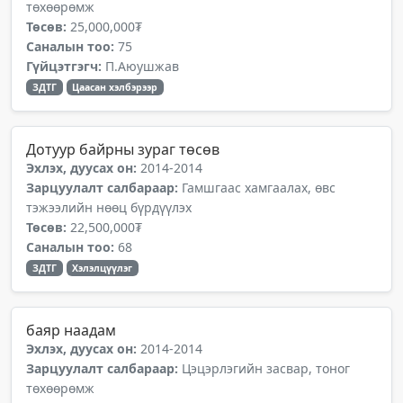
төхөөрөмж
Төсөв:
25,000,000₮
Саналын тоо:
75
Гүйцэтгэгч:
П.Аюушжав
ЗДТГ
Цаасан хэлбэрээр
Дотуур байрны зураг төсөв
Эхлэх, дуусах он:
2014-2014
Зарцуулалт салбараар:
Гамшгаас хамгаалах, өвс
тэжээлийн нөөц бүрдүүлэх
Төсөв:
22,500,000₮
Саналын тоо:
68
ЗДТГ
Хэлэлцүүлэг
баяр наадам
Эхлэх, дуусах он:
2014-2014
Зарцуулалт салбараар:
Цэцэрлэгийн засвар, тоног
төхөөрөмж