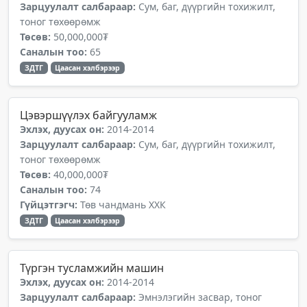
Зарцуулалт салбараар:
Сум, баг, дүүргийн тохижилт,
тоног төхөөрөмж
Төсөв:
50,000,000₮
Саналын тоо:
65
ЗДТГ
Цаасан хэлбэрээр
Цэвэршүүлэх байгууламж
Эхлэх, дуусах он:
2014-2014
Зарцуулалт салбараар:
Сум, баг, дүүргийн тохижилт,
тоног төхөөрөмж
Төсөв:
40,000,000₮
Саналын тоо:
74
Гүйцэтгэгч:
Төв чандмань ХХК
ЗДТГ
Цаасан хэлбэрээр
Түргэн тусламжийн машин
Эхлэх, дуусах он:
2014-2014
Зарцуулалт салбараар:
Эмнэлэгийн засвар, тоног