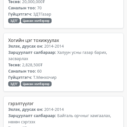
Төсөв:
20,000,000₮
Саналын тоо:
70
Гүйцэтгэгч:
ЗДТГазар
ЗДТГ
Цаасан хэлбэрээр
Хогийн цэг тохижуулах
Эхлэх, дуусах он:
2014-2014
Зарцуулалт салбараар:
Халуун усны газар барих,
засварлах
Төсөв:
2,828,500₮
Саналын тоо:
60
Гүйцэтгэгч:
Т.Мөнхочир
ЗДТГ
Цаасан хэлбэрээр
гэрэлтүүлэг
Эхлэх, дуусах он:
2014-2014
Зарцуулалт салбараар:
Байгаль орчныг хамгаалах,
нөхөн сэргээх