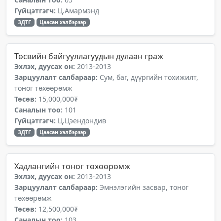
Гүйцэтгэгч:
Ц.Амармэнд
ЗДТГ
Цаасан хэлбэрээр
Төсвийн байгууллагуудын дулаан граж
Эхлэх, дуусах он:
2013-2013
Зарцуулалт салбараар:
Сум, баг, дүүргийн тохижилт,
тоног төхөөрөмж
Төсөв:
15,000,000₮
Саналын тоо:
101
Гүйцэтгэгч:
Ц.Цэендондив
ЗДТГ
Цаасан хэлбэрээр
Хадлангийн тоног төхөөрөмж
Эхлэх, дуусах он:
2013-2013
Зарцуулалт салбараар:
Эмнэлэгийн засвар, тоног
төхөөрөмж
Төсөв:
12,500,000₮
Саналын тоо:
103