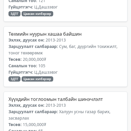
Саналын тоо:
121
Гүйцэтгэгч:
Ц.Дашзэвэг
ЗДТГ
Цаасан хэлбэрээр
Төхмийн нуурын хашаа байшин
Эхлэх, дуусах он:
2013-2013
Зарцуулалт салбараар:
Сум, баг, дүүргийн тохижилт,
тоног төхөөрөмж
Төсөв:
20,000,000₮
Саналын тоо:
105
Гүйцэтгэгч:
Ц.Дашзэвэг
ЗДТГ
Цаасан хэлбэрээр
Хүүхдийн тоглоомын талбайн шинэчлэлт
Эхлэх, дуусах он:
2013-2013
Зарцуулалт салбараар:
Халуун усны газар барих,
засварлах
Төсөв:
15,000,000₮
Саналын тоо:
65