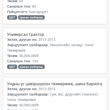
Төсөв:
0₮
Саналын тоо:
85
Гүйцэтгэгч:
Баатарцогт
ЗДТГ
Цаасан хэлбэрээр
Универсал трактор
Эхлэх, дуусах он:
2013-2013
Зарцуулалт салбараар:
Эмнэлэгийн засвар, тоног
төхөөрөмж
Төсөв:
50,000,000₮
Саналын тоо:
103
ЗДТГ
Цаасан хэлбэрээр
Ундны ус цэвэршүүлэх төхөөрөмж, шинэ барилга
Эхлэх, дуусах он:
2013-2013
Зарцуулалт салбараар:
Сум, баг, дүүргийн тохижилт,
тоног төхөөрөмж
Төсөв:
40,000,000₮