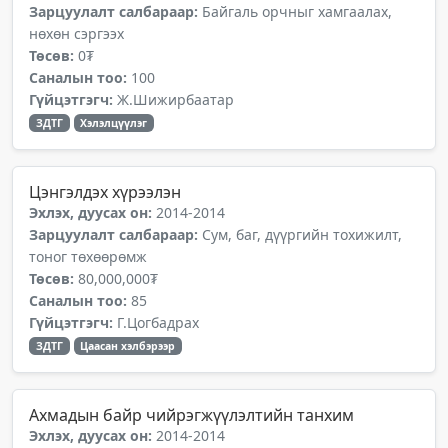
Зарцуулалт салбараар:
Байгаль орчныг хамгаалах,
нөхөн сэргээх
Төсөв:
0₮
Саналын тоо:
100
Гүйцэтгэгч:
Ж.Шижирбаатар
ЗДТГ
Хэлэлцүүлэг
Цэнгэлдэх хүрээлэн
Эхлэх, дуусах он:
2014-2014
Зарцуулалт салбараар:
Сум, баг, дүүргийн тохижилт,
тоног төхөөрөмж
Төсөв:
80,000,000₮
Саналын тоо:
85
Гүйцэтгэгч:
Г.Цогбадрах
ЗДТГ
Цаасан хэлбэрээр
Ахмадын байр чийрэгжүүлэлтийн танхим
Эхлэх, дуусах он:
2014-2014