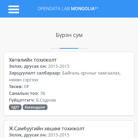
Бүрэн сум
Хөтөлийн тохижолт
Эхлэх, дуусах он:
2015-2015
Зарцуулалт салбараар:
Байгаль орчныг хамгаалах,
нөхөн сэргээх
Төсөв:
0₮
Саналын тоо:
56
Гүйцэтгэгч:
Б.Содном
ЗДТГ
Хэлэлцүүлэг
Ж.Самбуугийн хөшөө тохижолт
Эхлэх, дуусах он:
2015-2015