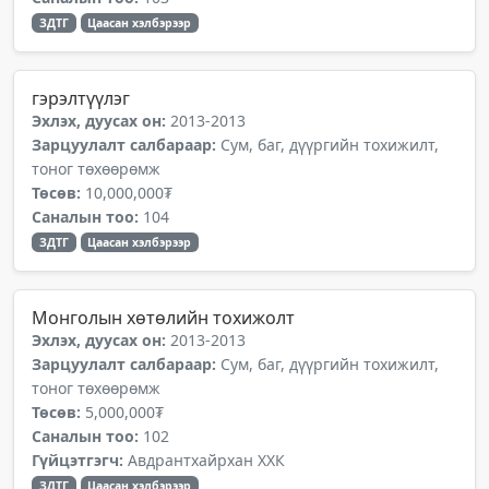
ЗДТГ
Цаасан хэлбэрээр
гэрэлтүүлэг
Эхлэх, дуусах он:
2013-2013
Зарцуулалт салбараар:
Сум, баг, дүүргийн тохижилт,
тоног төхөөрөмж
Төсөв:
10,000,000₮
Саналын тоо:
104
ЗДТГ
Цаасан хэлбэрээр
Монголын хөтөлийн тохижолт
Эхлэх, дуусах он:
2013-2013
Зарцуулалт салбараар:
Сум, баг, дүүргийн тохижилт,
тоног төхөөрөмж
Төсөв:
5,000,000₮
Саналын тоо:
102
Гүйцэтгэгч:
Авдрантхайрхан ХХК
ЗДТГ
Цаасан хэлбэрээр