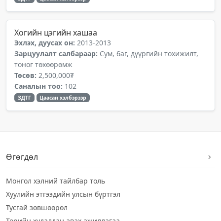
Хогийн цэгийн хашаа
Эхлэх, дуусах он:
2013-2013
Зарцуулалт салбараар:
Сум, баг, дүүргийн тохижилт,
тоног төхөөрөмж
Төсөв:
2,500,000₮
Саналын тоо:
102
ЗДТГ
Цаасан хэлбэрээр
Өгөгдөл
Монгол хэлний тайлбар толь
Хуулийн этгээдийн улсын бүртгэл
Тусгай зөвшөөрөл
Төрийн худалдан авах ажиллагаа