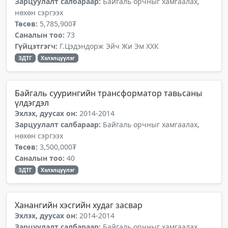
Зарцуулалт салбараар:
Байгаль орчныг хамгаалах,
нөхөн сэргээх
Төсөв:
5,785,900₮
Саналын тоо:
73
Гүйцэтгэгч:
Г.Цэдэндорж Эйч Жи Эм ХХК
ЗДТГ
Хэлэлцүүлэг
Байгаль суурингийн трансформатор тавьсаны
үлдэгдэл
Эхлэх, дуусах он:
2014-2014
Зарцуулалт салбараар:
Байгаль орчныг хамгаалах,
нөхөн сэргээх
Төсөв:
3,500,000₮
Саналын тоо:
40
ЗДТГ
Хэлэлцүүлэг
Ханангийн хэсгийн худаг засвар
Эхлэх, дуусах он:
2014-2014
Зарцуулалт салбараар:
Байгаль орчныг хамгаалах,