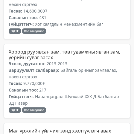
нөхөн сэргээх
Төсөв:
14,600,000₮
Саналын тоо:
431
Гүйцэтгэгч:
Хог хаягдлын менежментийн баг
ЗДТГ
Хэлэлцүүлэг
Хороод руу явсан зам, төв гудамжны явган зам,
үерийн суваг засах
Эхлэх, дуусах он:
2013-2013
Зарцуулалт салбараар:
Байгаль орчныг хамгаалах,
нөхөн сэргээх
Төсөв:
9,770,000₮
Саналын тоо:
217
Гүйцэтгэгч:
Наранцацрал Шунхлай ХХК Д.Батбаатар
ЗДТГазар
ЗДТГ
Хэлэлцүүлэг
Мал үржлийн үйлчилгээнд хээлтүүлэгч авах