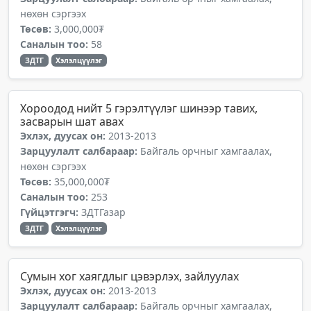
нөхөн сэргээх
Төсөв:
3,000,000₮
Саналын тоо:
58
ЗДТГ
Хэлэлцүүлэг
Хороодод нийт 5 гэрэлтүүлэг шинээр тавих,
засварын шат авах
Эхлэх, дуусах он:
2013-2013
Зарцуулалт салбараар:
Байгаль орчныг хамгаалах,
нөхөн сэргээх
Төсөв:
35,000,000₮
Саналын тоо:
253
Гүйцэтгэгч:
ЗДТГазар
ЗДТГ
Хэлэлцүүлэг
Сумын хог хаягдлыг цэвэрлэх, зайлуулах
Эхлэх, дуусах он:
2013-2013
Зарцуулалт салбараар:
Байгаль орчныг хамгаалах,