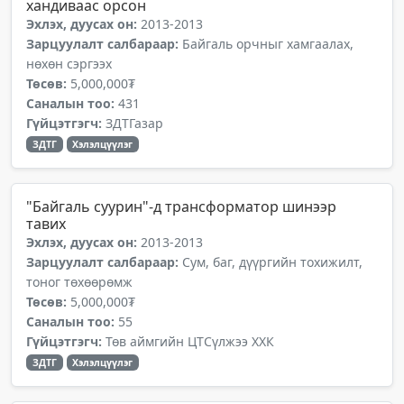
хандиваас орсон
Эхлэх, дуусах он:
2013-2013
Зарцуулалт салбараар:
Байгаль орчныг хамгаалах,
нөхөн сэргээх
Төсөв:
5,000,000₮
Саналын тоо:
431
Гүйцэтгэгч:
ЗДТГазар
ЗДТГ
Хэлэлцүүлэг
"Байгаль суурин"-д трансформатор шинээр
тавих
Эхлэх, дуусах он:
2013-2013
Зарцуулалт салбараар:
Сум, баг, дүүргийн тохижилт,
тоног төхөөрөмж
Төсөв:
5,000,000₮
Саналын тоо:
55
Гүйцэтгэгч:
Төв аймгийн ЦТСүлжээ ХХК
ЗДТГ
Хэлэлцүүлэг