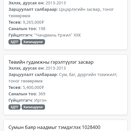
Эхлэх, дуусах он:
2013-2013
Зарцуулалт салбараар:
Цэцэрлэгийн засвар, тоног
төхөөрөмж
Төсөв:
9,265,000₮
Саналын тоо:
198
Гүйцэтгэгч:
"Чандмань Үржил" ХХК
ЗДТГ
Хэлэлцүүлэг
Төвийн гудамжны гэрэлтүүлэг засвар
Эхлэх, дуусах он:
2013-2013
Зарцуулалт салбараар:
Сум, баг, дүүргийн тохижилт,
тоног төхөөрөмж
Төсөв:
5,400,000₮
Саналын тоо:
369
Гүйцэтгэгч:
Иргэн
ЗДТГ
Хэлэлцүүлэг
Сумын баяр наадмыг тэмдэглэх 1028400