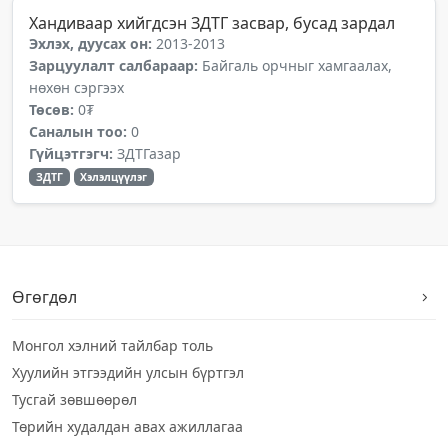
Хандиваар хийгдсэн ЗДТГ засвар, бусад зардал
Эхлэх, дуусах он:
2013-2013
Зарцуулалт салбараар:
Байгаль орчныг хамгаалах,
нөхөн сэргээх
Төсөв:
0₮
Саналын тоо:
0
Гүйцэтгэгч:
ЗДТГазар
ЗДТГ
Хэлэлцүүлэг
Өгөгдөл
Монгол хэлний тайлбар толь
Хуулийн этгээдийн улсын бүртгэл
Тусгай зөвшөөрөл
Төрийн худалдан авах ажиллагаа