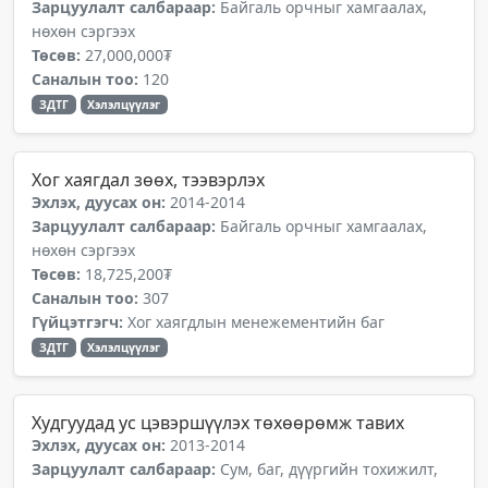
Зарцуулалт салбараар:
Байгаль орчныг хамгаалах,
нөхөн сэргээх
Төсөв:
27,000,000₮
Саналын тоо:
120
ЗДТГ
Хэлэлцүүлэг
Хог хаягдал зөөх, тээвэрлэх
Эхлэх, дуусах он:
2014-2014
Зарцуулалт салбараар:
Байгаль орчныг хамгаалах,
нөхөн сэргээх
Төсөв:
18,725,200₮
Саналын тоо:
307
Гүйцэтгэгч:
Хог хаягдлын менежементийн баг
ЗДТГ
Хэлэлцүүлэг
Худгуудад ус цэвэршүүлэх төхөөрөмж тавих
Эхлэх, дуусах он:
2013-2014
Зарцуулалт салбараар:
Сум, баг, дүүргийн тохижилт,