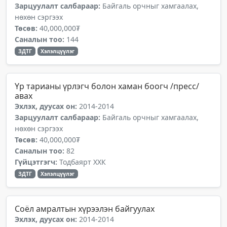
Зарцуулалт салбараар:
Байгаль орчныг хамгаалах,
нөхөн сэргээх
Төсөв:
40,000,000₮
Саналын тоо:
144
ЗДТГ
Хэлэлцүүлэг
Үр тарианы үрлэгч болон хаман боогч /пресс/
авах
Эхлэх, дуусах он:
2014-2014
Зарцуулалт салбараар:
Байгаль орчныг хамгаалах,
нөхөн сэргээх
Төсөв:
40,000,000₮
Саналын тоо:
82
Гүйцэтгэгч:
Тодбаярт ХХК
ЗДТГ
Хэлэлцүүлэг
Соёл амралтын хүрээлэн байгуулах
Эхлэх, дуусах он:
2014-2014