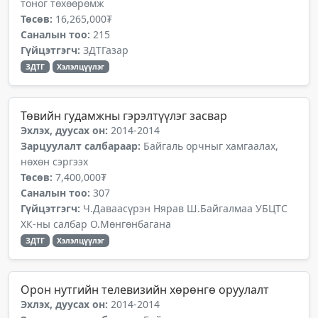
тоног төхөөрөмж
Төсөв:
16,265,000₮
Саналын тоо:
215
Гүйцэтгэгч:
ЗДТГазар
ЗДТГ
Хэлэлцүүлэг
Төвийн гудамжны гэрэлтүүлэг засвар
Эхлэх, дуусах он:
2014-2014
Зарцуулалт салбараар:
Байгаль орчныг хамгаалах,
нөхөн сэргээх
Төсөв:
7,400,000₮
Саналын тоо:
307
Гүйцэтгэгч:
Ч.Даваасүрэн Нярав Ш.Байгалмаа УБЦТС
ХК-ны салбар О.Мөнгөнбагана
ЗДТГ
Хэлэлцүүлэг
Орон нутгийн телевизийн хөрөнгө оруулалт
Эхлэх, дуусах он:
2014-2014