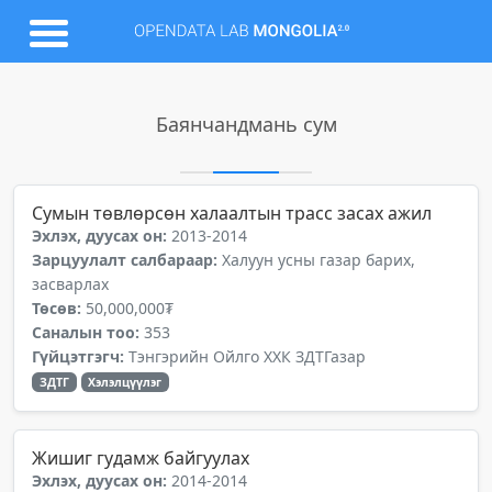
Баянчандмань сум
Сумын төвлөрсөн халаалтын трасс засах ажил
Эхлэх, дуусах он:
2013-2014
Зарцуулалт салбараар:
Халуун усны газар барих,
засварлах
Төсөв:
50,000,000₮
Саналын тоо:
353
Гүйцэтгэгч:
Тэнгэрийн Ойлго ХХК ЗДТГазар
ЗДТГ
Хэлэлцүүлэг
Жишиг гудамж байгуулах
Эхлэх, дуусах он:
2014-2014