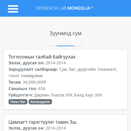
Зуунмод сум
Тоглоомын талбай байгуулах
Эхлэх, дуусах он:
2014-2014
Зарцуулалт салбараар:
Сум, баг, дүүргийн тохижилт,
тоног төхөөрөмж
Төсөв:
34,000,000₮
Саналын тоо:
656
Гүйцэтгэгч:
Дөрвөн Лхагва ХХК Билд Хаус ХХК
Номт баг
Хэлэлцүүлэг
Цамхагт гэрэгтүүлэг тавих 3ш
Эхлэх, дуусах он:
2014-2014