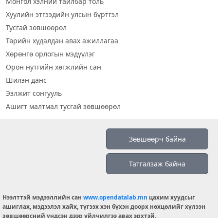
Монгол хэлний тайлбар толь
Хуулийн этгээдийн улсын бүртгэл
Тусгай зөвшөөрөл
Төрийн худалдан авах ажиллагаа
Хөрөнгө орлогын мэдүүлэг
Орон нутгийн хөгжлийн сан
Шилэн данс
Ээлжит сонгууль
Ашигт малтмал тусгай зөвшөөрөл
Визуал дата
Зөвшөөрч байна
Шилэн данс 2019
Татгалзаж байна
Бидний тухай
Үйлчилгээний нөхцөл
info@opendatalab.mn
Нээлттэй мэдээллийн сан
www.opendatalab.mn
цахим хуудсыг
ашиглах, мэдээлэл хайх, түгээх хэн бүхэн доорх нөхцөлийг хүлээн
© 2026 OPENDATA LAB MONGOLIA.
зөвшөөрсний үндсэн дээр үйлчилгээ авах эрхтэй.