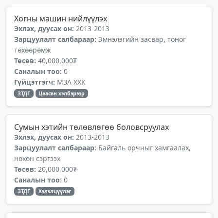
Хогны машин нийлүүлэх
Эхлэх, дуусах он:
2013-2013
Зарцуулалт салбараар:
Эмнэлэгийн засвар, тоног
төхөөрөмж
Төсөв:
40,000,000₮
Саналын тоо:
0
Гүйцэтгэгч:
МЗА ХХК
ЗТДГ
Цаасан хэлбэрээр
Сумын хэтийн төлөвлөгөө боловсруулах
Эхлэх, дуусах он:
2013-2013
Зарцуулалт салбараар:
Байгаль орчныг хамгаалах,
нөхөн сэргээх
Төсөв:
20,000,000₮
Саналын тоо:
0
ЗТДГ
Хэлэлцүүлэг