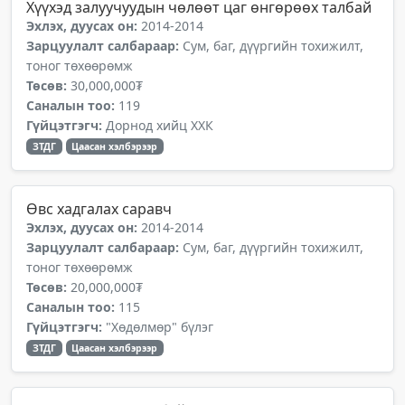
Хүүхэд залуучуудын чөлөөт цаг өнгөрөөх талбай
Эхлэх, дуусах он:
2014-2014
Зарцуулалт салбараар:
Сум, баг, дүүргийн тохижилт,
тоног төхөөрөмж
Төсөв:
30,000,000₮
Саналын тоо:
119
Гүйцэтгэгч:
Дорнод хийц ХХК
ЗТДГ
Цаасан хэлбэрээр
Өвс хадгалах саравч
Эхлэх, дуусах он:
2014-2014
Зарцуулалт салбараар:
Сум, баг, дүүргийн тохижилт,
тоног төхөөрөмж
Төсөв:
20,000,000₮
Саналын тоо:
115
Гүйцэтгэгч:
"Хөдөлмөр" бүлэг
ЗТДГ
Цаасан хэлбэрээр