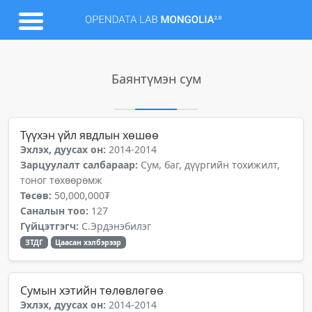
Баянтүмэн сум
Түүхэн үйл явдлын хөшөө
Эхлэх, дуусах он:
2014-2014
Зарцуулалт салбараар:
Сум, баг, дүүргийн тохижилт,
тоног төхөөрөмж
Төсөв:
50,000,000₮
Саналын тоо:
127
Гүйцэтгэгч:
С.Эрдэнэбилэг
ЗТДГ
Цаасан хэлбэрээр
Сумын хэтийн төлөвлөгөө
Эхлэх, дуусах он:
2014-2014