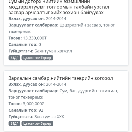
Сумын доторх нийтийн эзэмшлийн
мод,гэрэлтүүлэг тоглоомын талбайн урсгал
засвар арчлалтыг хийх зохион байгуулах
Эхлэх, дуусах он:
2014-2014
Зарцуулалт салбараар:
Цэцэрлэгийн засвар, тоног
төхөөрөмж
Төсөв:
13,330,000₮
Саналын тоо:
0
Гүйцэтгэгч:
Баянтүмэн хөгжил
ЗТДГ
Цаасан хэлбэрээр
Зарлалын самбар,нийтийн тээврийн зогсоол
Эхлэх, дуусах он:
2014-2014
Зарцуулалт салбараар:
Сум, баг, дүүргийн тохижилт,
тоног төхөөрөмж
Төсөв:
5,000,000₮
Саналын тоо:
92
Гүйцэтгэгч:
Зөв түүчээ ХХК
ЗТДГ
Цаасан хэлбэрээр