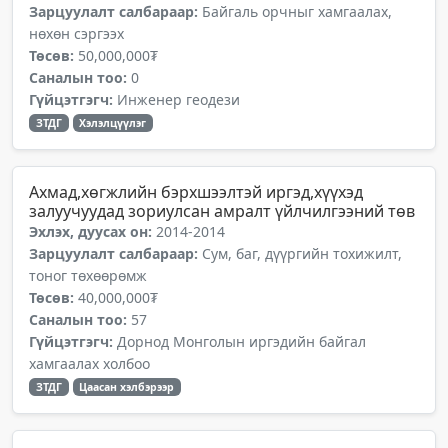
Зарцуулалт салбараар:
Байгаль орчныг хамгаалах,
нөхөн сэргээх
Төсөв:
50,000,000₮
Саналын тоо:
0
Гүйцэтгэгч:
Инженер геодези
ЗТДГ
Хэлэлцүүлэг
Ахмад,хөгжлийн бэрхшээлтэй иргэд,хүүхэд
залуучуудад зориулсан амралт үйлчилгээний төв
Эхлэх, дуусах он:
2014-2014
Зарцуулалт салбараар:
Сум, баг, дүүргийн тохижилт,
тоног төхөөрөмж
Төсөв:
40,000,000₮
Саналын тоо:
57
Гүйцэтгэгч:
Дорнод Монголын иргэдийн байгал
хамгаалах холбоо
ЗТДГ
Цаасан хэлбэрээр