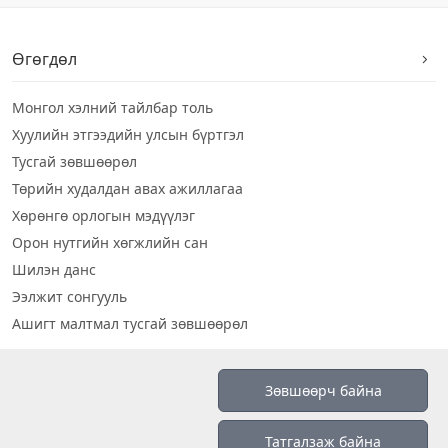
Өгөгдөл
Монгол хэлний тайлбар толь
Хуулийн этгээдийн улсын бүртгэл
Тусгай зөвшөөрөл
Төрийн худалдан авах ажиллагаа
Хөрөнгө орлогын мэдүүлэг
Орон нутгийн хөгжлийн сан
Шилэн данс
Ээлжит сонгууль
Ашигт малтмал тусгай зөвшөөрөл
Визуал дата
Зөвшөөрч байна
Шилэн данс 2019
Татгалзаж байна