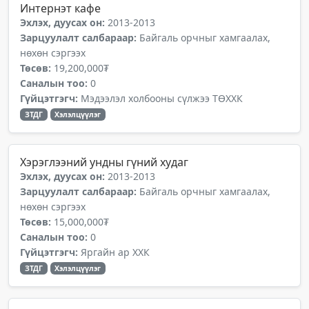
Интернэт кафе
Эхлэх, дуусах он:
2013-2013
Зарцуулалт салбараар:
Байгаль орчныг хамгаалах,
нөхөн сэргээх
Төсөв:
19,200,000₮
Саналын тоо:
0
Гүйцэтгэгч:
Мэдээлэл холбооны сүлжээ ТӨХХК
ЗТДГ
Хэлэлцүүлэг
Хэрэглээний ундны гүний худаг
Эхлэх, дуусах он:
2013-2013
Зарцуулалт салбараар:
Байгаль орчныг хамгаалах,
нөхөн сэргээх
Төсөв:
15,000,000₮
Саналын тоо:
0
Гүйцэтгэгч:
Яргайн ар ХХК
ЗТДГ
Хэлэлцүүлэг