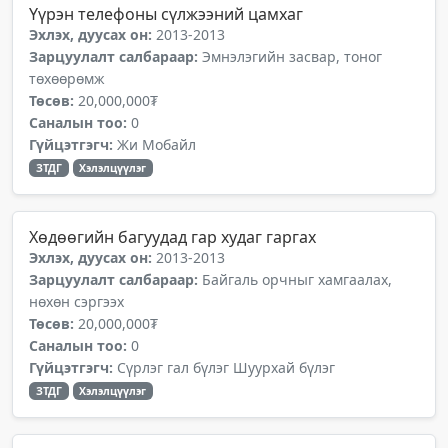
Үүрэн телефоны сүлжээний цамхаг
Эхлэх, дуусах он:
2013-2013
Зарцуулалт салбараар:
Эмнэлэгийн засвар, тоног
төхөөрөмж
Төсөв:
20,000,000₮
Саналын тоо:
0
Гүйцэтгэгч:
Жи Мобайл
ЗТДГ
Хэлэлцүүлэг
Хөдөөгийн багуудад гар худаг гаргах
Эхлэх, дуусах он:
2013-2013
Зарцуулалт салбараар:
Байгаль орчныг хамгаалах,
нөхөн сэргээх
Төсөв:
20,000,000₮
Саналын тоо:
0
Гүйцэтгэгч:
Сүрлэг гал бүлэг Шуурхай бүлэг
ЗТДГ
Хэлэлцүүлэг