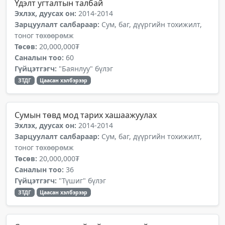
Үдэлт угталтын талбай
Эхлэх, дуусах он:
2014-2014
Зарцуулалт салбараар:
Сум, баг, дүүргийн тохижилт,
тоног төхөөрөмж
Төсөв:
20,000,000₮
Саналын тоо:
60
Гүйцэтгэгч:
"Баянлуу" бүлэг
ЗТДГ
Цаасан хэлбэрээр
Сумын төвд мод тарих хашаажуулах
Эхлэх, дуусах он:
2014-2014
Зарцуулалт салбараар:
Сум, баг, дүүргийн тохижилт,
тоног төхөөрөмж
Төсөв:
20,000,000₮
Саналын тоо:
36
Гүйцэтгэгч:
"Түшиг" бүлэг
ЗТДГ
Цаасан хэлбэрээр