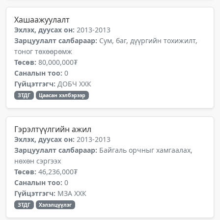
Хашаажуулалт
Эхлэх, дуусах он:
2013-2013
Зарцуулалт салбараар:
Сум, баг, дүүргийн тохижилт,
тоног төхөөрөмж
Төсөв:
80,000,000₮
Саналын тоо:
0
Гүйцэтгэгч:
ДОБЧ ХХК
ЗТДГ
Цаасан хэлбэрээр
Гэрэлтүүлгийн ажил
Эхлэх, дуусах он:
2013-2013
Зарцуулалт салбараар:
Байгаль орчныг хамгаалах,
нөхөн сэргээх
Төсөв:
46,236,000₮
Саналын тоо:
0
Гүйцэтгэгч:
МЗА ХХК
ЗТДГ
Хэлэлцүүлэг