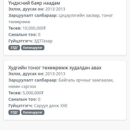
Үндэсний баяр наадам
Эхлэх, дуусах он:
2013-2013
Зарцуулалт салбараар:
Цэцэрлэгийн засвар, тоног
төхөөрөмж
Төсөв:
10,000,000₮
Саналын тоо:
0
Гүйцэтгэгч:
ЗДТГазар
ЗТДГ
Хэлэлцүүлэг
Худгийн тоног төхөөрөмж худалдан авах
Эхлэх, дуусах он:
2013-2013
Зарцуулалт салбараар:
Байгаль орчныг хамгаалах,
нөхөн сэргээх
Төсөв:
5,000,000₮
Саналын тоо:
0
Гүйцэтгэгч:
Саруул дэнж ХХК
ЗТДГ
Хэлэлцүүлэг