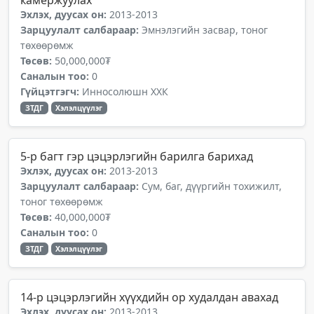
камержуулах
Эхлэх, дуусах он:
2013-2013
Зарцуулалт салбараар:
Эмнэлэгийн засвар, тоног
төхөөрөмж
Төсөв:
50,000,000₮
Саналын тоо:
0
Гүйцэтгэгч:
Инносолюшн ХХК
ЗТДГ
Хэлэлцүүлэг
5-р багт гэр цэцэрлэгийн барилга барихад
Эхлэх, дуусах он:
2013-2013
Зарцуулалт салбараар:
Сум, баг, дүүргийн тохижилт,
тоног төхөөрөмж
Төсөв:
40,000,000₮
Саналын тоо:
0
ЗТДГ
Хэлэлцүүлэг
14-р цэцэрлэгийн хүүхдийн ор худалдан авахад
Эхлэх, дуусах он:
2013-2013