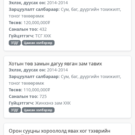
Эхлэх, дуусах он:
2014-2014
Зарцуулалт салбараар:
Сум, баг, дүүргийн тохижилт,
тоног төхөөрөмж
Төсөв:
120,000,000₮
Саналын тоо:
432
Гүйцэтгэгч:
ТСГ ХХК
ЗТДГ
Цаасан хэлбэрээр
Хотын төв замын дагуу явган зам тавих
Эхлэх, дуусах он:
2014-2014
Зарцуулалт салбараар:
Сум, баг, дүүргийн тохижилт,
тоног төхөөрөмж
Төсөв:
110,000,000₮
Саналын тоо:
725
Гүйцэтгэгч:
Жинхэнэ зам ХХК
ЗТДГ
Цаасан хэлбэрээр
Орон сууцны хороололд явах хог тээврийн