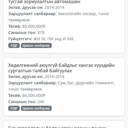
тусгай зориулалтын автомашин
Эхлэх, дуусах он:
2014-2014
Зарцуулалт салбараар:
Эмнэлэгийн засвар, тоног
төхөөрөмж
Төсөв:
80,000,000₮
Саналын тоо:
878
Гүйцэтгэгч:
ЖИ ЭС ПИ энд И ХХК
ЗТДГ
Цаасан хэлбэрээр
Хөдөлгөөний аюулгүй байдлыг хангах хүүхдийн
сургалтын талбай байгуулах
Эхлэх, дуусах он:
2014-2014
Зарцуулалт салбараар:
Сум, баг, дүүргийн тохижилт,
тоног төхөөрөмж
Төсөв:
66,000,000₮
Саналын тоо:
240
ЗТДГ
Цаасан хэлбэрээр