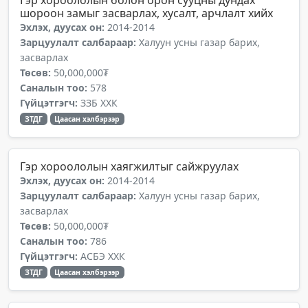
Гэр хороололын болон орон сууцны дундах
шороон замыг засварлах, хусалт, арчлалт хийх
Эхлэх, дуусах он:
2014-2014
Зарцуулалт салбараар:
Халуун усны газар барих,
засварлах
Төсөв:
50,000,000₮
Саналын тоо:
578
Гүйцэтгэгч:
ЗЗБ ХХК
ЗТДГ
Цаасан хэлбэрээр
Гэр хороололын хаягжилтыг сайжруулах
Эхлэх, дуусах он:
2014-2014
Зарцуулалт салбараар:
Халуун усны газар барих,
засварлах
Төсөв:
50,000,000₮
Саналын тоо:
786
Гүйцэтгэгч:
АСБЭ ХХК
ЗТДГ
Цаасан хэлбэрээр