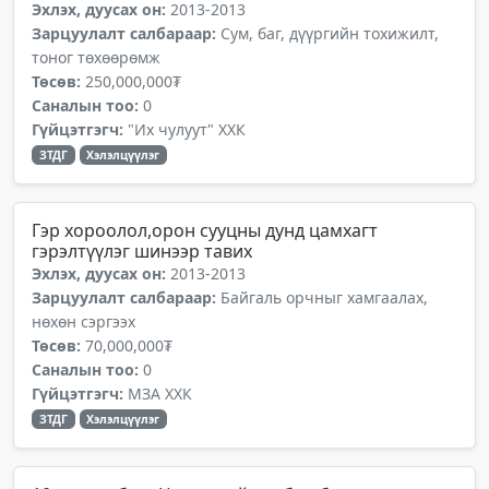
Эхлэх, дуусах он:
2013-2013
Зарцуулалт салбараар:
Сум, баг, дүүргийн тохижилт,
тоног төхөөрөмж
Төсөв:
250,000,000₮
Саналын тоо:
0
Гүйцэтгэгч:
"Их чулуут" ХХК
ЗТДГ
Хэлэлцүүлэг
Гэр хороолол,орон сууцны дунд цамхагт
гэрэлтүүлэг шинээр тавих
Эхлэх, дуусах он:
2013-2013
Зарцуулалт салбараар:
Байгаль орчныг хамгаалах,
нөхөн сэргээх
Төсөв:
70,000,000₮
Саналын тоо:
0
Гүйцэтгэгч:
МЗА ХХК
ЗТДГ
Хэлэлцүүлэг