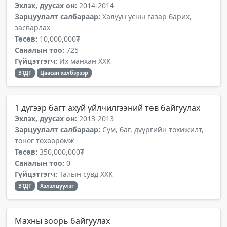
Эхлэх, дуусах он:
2014-2014
Зарцуулалт салбараар:
Халуун усны газар барих,
засварлах
Төсөв:
10,000,000₮
Саналын тоо:
725
Гүйцэтгэгч:
Их манхан ХХК
ЗТДГ
Цаасан хэлбэрээр
1 дүгээр багт ахуй үйлчилгээний төв байгуулах
Эхлэх, дуусах он:
2013-2013
Зарцуулалт салбараар:
Сум, баг, дүүргийн тохижилт,
тоног төхөөрөмж
Төсөв:
350,000,000₮
Саналын тоо:
0
Гүйцэтгэгч:
Талын сувд ХХК
ЗТДГ
Хэлэлцүүлэг
Махны зоорь байгуулах