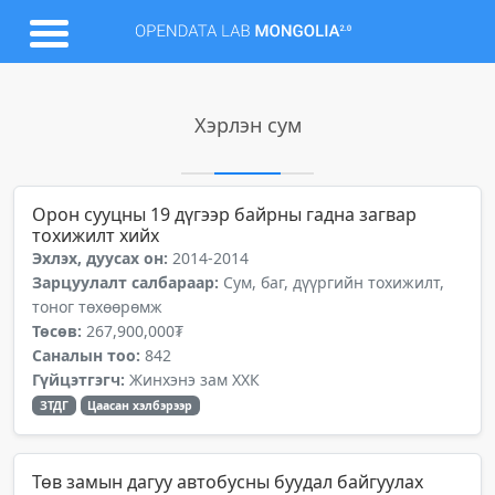
Хэрлэн сум
Орон сууцны 19 дүгээр байрны гадна загвар
тохижилт хийх
Эхлэх, дуусах он:
2014-2014
Зарцуулалт салбараар:
Сум, баг, дүүргийн тохижилт,
тоног төхөөрөмж
Төсөв:
267,900,000₮
Саналын тоо:
842
Гүйцэтгэгч:
Жинхэнэ зам ХХК
ЗТДГ
Цаасан хэлбэрээр
Төв замын дагуу автобусны буудал байгуулах