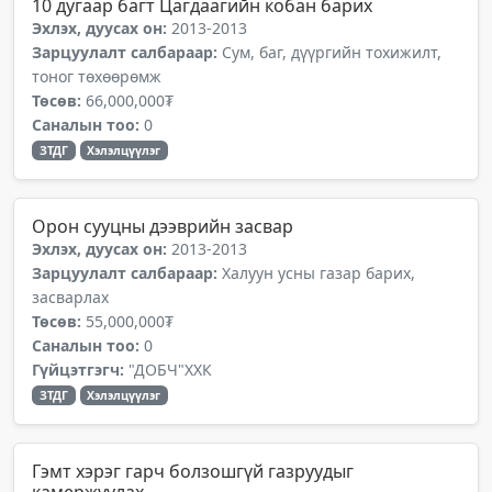
10 дугаар багт Цагдаагийн кобан барих
Эхлэх, дуусах он:
2013-2013
Зарцуулалт салбараар:
Сум, баг, дүүргийн тохижилт,
тоног төхөөрөмж
Төсөв:
66,000,000₮
Саналын тоо:
0
ЗТДГ
Хэлэлцүүлэг
Орон сууцны дээврийн засвар
Эхлэх, дуусах он:
2013-2013
Зарцуулалт салбараар:
Халуун усны газар барих,
засварлах
Төсөв:
55,000,000₮
Саналын тоо:
0
Гүйцэтгэгч:
"ДОБЧ"ХХК
ЗТДГ
Хэлэлцүүлэг
Гэмт хэрэг гарч болзошгүй газруудыг