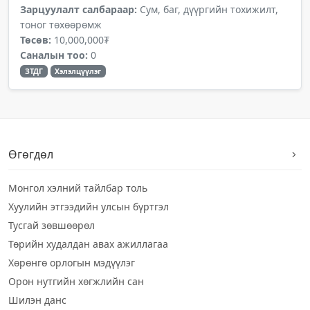
Зарцуулалт салбараар:
Сум, баг, дүүргийн тохижилт,
тоног төхөөрөмж
Төсөв:
10,000,000₮
Саналын тоо:
0
ЗТДГ
Хэлэлцүүлэг
Өгөгдөл
Монгол хэлний тайлбар толь
Хуулийн этгээдийн улсын бүртгэл
Тусгай зөвшөөрөл
Төрийн худалдан авах ажиллагаа
Хөрөнгө орлогын мэдүүлэг
Орон нутгийн хөгжлийн сан
Шилэн данс