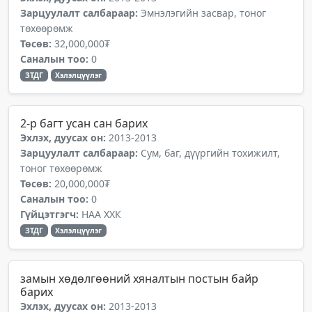
Зарцуулалт салбараар:
Эмнэлэгийн засвар, тоног
төхөөрөмж
Төсөв:
32,000,000₮
Саналын тоо:
0
ЗТДГ
Хэлэлцүүлэг
2-р багт усан сан барих
Эхлэх, дуусах он:
2013-2013
Зарцуулалт салбараар:
Сум, баг, дүүргийн тохижилт,
тоног төхөөрөмж
Төсөв:
20,000,000₮
Саналын тоо:
0
Гүйцэтгэгч:
НАА ХХК
ЗТДГ
Хэлэлцүүлэг
замын хөдөлгөөний хяналтын постын байр
барих
Эхлэх, дуусах он:
2013-2013