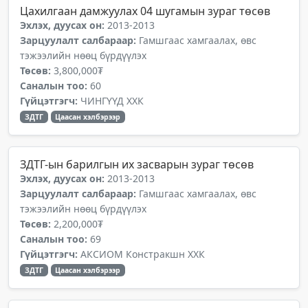
Цахилгаан дамжуулах 04 шугамын зураг төсөв
Эхлэх, дуусах он:
2013-2013
Зарцуулалт салбараар:
Гамшгаас хамгаалах, өвс
тэжээлийн нөөц бүрдүүлэх
Төсөв:
3,800,000₮
Саналын тоо:
60
Гүйцэтгэгч:
ЧИНГҮҮД ХХК
ЗДТГ
Цаасан хэлбэрээр
ЗДТГ-ын барилгын их засварын зураг төсөв
Эхлэх, дуусах он:
2013-2013
Зарцуулалт салбараар:
Гамшгаас хамгаалах, өвс
тэжээлийн нөөц бүрдүүлэх
Төсөв:
2,200,000₮
Саналын тоо:
69
Гүйцэтгэгч:
АКСИОМ Констракшн ХХК
ЗДТГ
Цаасан хэлбэрээр