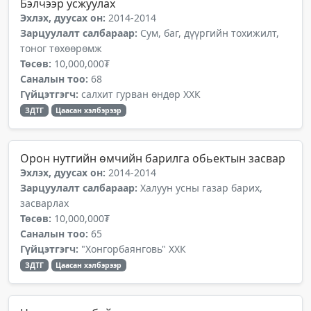
Бэлчээр усжуулах
Эхлэх, дуусах он:
2014-2014
Зарцуулалт салбараар:
Сум, баг, дүүргийн тохижилт,
тоног төхөөрөмж
Төсөв:
10,000,000₮
Саналын тоо:
68
Гүйцэтгэгч:
салхит гурван өндөр ХХК
ЗДТГ
Цаасан хэлбэрээр
Орон нутгийн өмчийн барилга обьектын засвар
Эхлэх, дуусах он:
2014-2014
Зарцуулалт салбараар:
Халуун усны газар барих,
засварлах
Төсөв:
10,000,000₮
Саналын тоо:
65
Гүйцэтгэгч:
"Хонгорбаянговь" ХХК
ЗДТГ
Цаасан хэлбэрээр