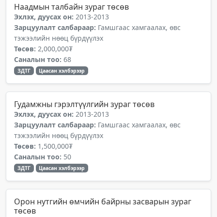
Наадмын талбайн зураг төсөв
Эхлэх, дуусах он:
2013-2013
Зарцуулалт салбараар:
Гамшгаас хамгаалах, өвс
тэжээлийн нөөц бүрдүүлэх
Төсөв:
2,000,000₮
Саналын тоо:
68
ЗДТГ
Цаасан хэлбэрээр
Гудамжны гэрэлтүүлгийн зураг төсөв
Эхлэх, дуусах он:
2013-2013
Зарцуулалт салбараар:
Гамшгаас хамгаалах, өвс
тэжээлийн нөөц бүрдүүлэх
Төсөв:
1,500,000₮
Саналын тоо:
50
ЗДТГ
Цаасан хэлбэрээр
Орон нутгийн өмчийн байрны засварын зураг
төсөв