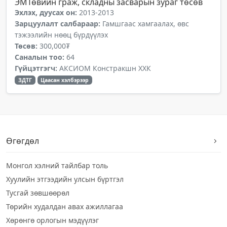
ЭМТөвийн граж, складны засварын зураг төсөв
Эхлэх, дуусах он:
2013-2013
Зарцуулалт салбараар:
Гамшгаас хамгаалах, өвс
тэжээлийн нөөц бүрдүүлэх
Төсөв:
300,000₮
Саналын тоо:
64
Гүйцэтгэгч:
АКСИОМ Констракшн ХХК
ЗДТГ
Цаасан хэлбэрээр
Өгөгдөл
Монгол хэлний тайлбар толь
Хуулийн этгээдийн улсын бүртгэл
Тусгай зөвшөөрөл
Төрийн худалдан авах ажиллагаа
Хөрөнгө орлогын мэдүүлэг