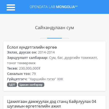
Сайхандулаан сум
Ёслол хүндэтгэлийн өргөө
Эхлэх, дуусах он:
2014-2014
Зарцуулалт салбараар:
Сум, баг, дүүргийн тохижилт,
тоног төхөөрөмж
Төсөв:
230,000,000₮
Саналын тоо:
79
Гүйцэтгэгч:
"Харшийн гэгээ" ХХК
ЗДТГ
Цаасан хэлбэрээр
Цахилгаан дамжуулах дэд станц байрлуулах 04
шугамын өргөтгөлийн ажил