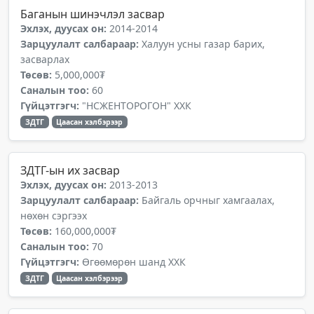
Баганын шинэчлэл засвар
Эхлэх, дуусах он:
2014-2014
Зарцуулалт салбараар:
Халуун усны газар барих,
засварлах
Төсөв:
5,000,000₮
Саналын тоо:
60
Гүйцэтгэгч:
"НСЖЕНТОРОГОН" ХХК
ЗДТГ
Цаасан хэлбэрээр
ЗДТГ-ын их засвар
Эхлэх, дуусах он:
2013-2013
Зарцуулалт салбараар:
Байгаль орчныг хамгаалах,
нөхөн сэргээх
Төсөв:
160,000,000₮
Саналын тоо:
70
Гүйцэтгэгч:
Өгөөмөрөн шанд ХХК
ЗДТГ
Цаасан хэлбэрээр