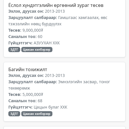
Ёслол хүндэтгэлийн өргөөний зураг төсөв
Эхлэх, дуусах он:
2013-2013
Зарцуулалт салбараар:
Гамшгаас хамгаалах, өвс
тэжээлийн нөөц бүрдүүлэх
Төсөв:
9,000,000₮
Саналын тоо:
60
Гүйцэтгэгч:
АЗУУХАН ХХК
ЗДТГ
Цаасан хэлбэрээр
Багийн тохижилт
Эхлэх, дуусах он:
2013-2013
Зарцуулалт салбараар:
Эмнэлэгийн засвар, тоног
төхөөрөмж
Төсөв:
5,000,000₮
Саналын тоо:
68
Гүйцэтгэгч:
Цацын булаг ХХК
ЗДТГ
Цаасан хэлбэрээр