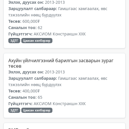
Эхлэх, дуусах он:
2013-2013
Зарцуулалт салбараар:
Гамшгаас хамгаалах, өвс
тэжээлийн нөөц бүрдүүлэх
Төсөв:
600,000₮
Саналын тоо:
62
Гүйцэтгэгч:
АКСИОМ Констракшн ХХК
ЗДТГ
Цаасан хэлбэрээр
Ахуйн үйлчилгээний барилгын засварын зураг
төсөв
Эхлэх, дуусах он:
2013-2013
Зарцуулалт салбараар:
Гамшгаас хамгаалах, өвс
тэжээлийн нөөц бүрдүүлэх
Төсөв:
400,000₮
Саналын тоо:
65
Гүйцэтгэгч:
АКСИОМ Констракшн ХХК
ЗДТГ
Цаасан хэлбэрээр