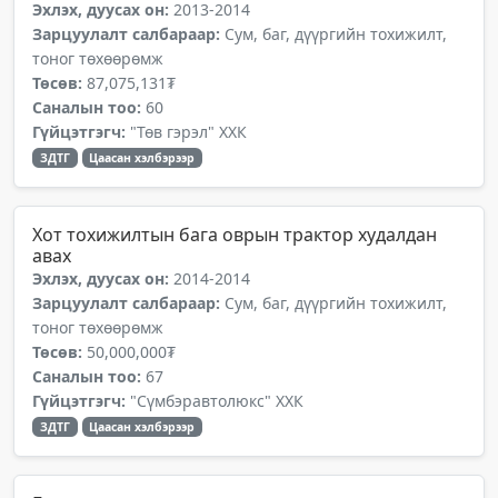
Эхлэх, дуусах он:
2013-2014
Зарцуулалт салбараар:
Сум, баг, дүүргийн тохижилт,
тоног төхөөрөмж
Төсөв:
87,075,131₮
Саналын тоо:
60
Гүйцэтгэгч:
"Төв гэрэл" ХХК
ЗДТГ
Цаасан хэлбэрээр
Хот тохижилтын бага оврын трактор худалдан
авах
Эхлэх, дуусах он:
2014-2014
Зарцуулалт салбараар:
Сум, баг, дүүргийн тохижилт,
тоног төхөөрөмж
Төсөв:
50,000,000₮
Саналын тоо:
67
Гүйцэтгэгч:
"Сүмбэравтолюкс" ХХК
ЗДТГ
Цаасан хэлбэрээр