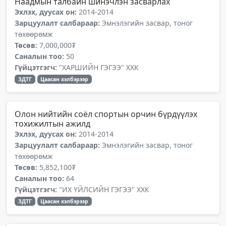
Наадмын талбайн шинэчлэн засварлах
Эхлэх, дуусах он:
2014-2014
Зарцуулалт салбараар:
Эмнэлэгийн засвар, тоног
төхөөрөмж
Төсөв:
7,000,000₮
Саналын тоо:
50
Гүйцэтгэгч:
"ХАРШИЙН ГЭГЭЭ" ХХК
ЗДТГ
Цаасан хэлбэрээр
Олон нийтийн соёл спортын орчин бүрдүүлэх
тохижилтын ажилд
Эхлэх, дуусах он:
2014-2014
Зарцуулалт салбараар:
Эмнэлэгийн засвар, тоног
төхөөрөмж
Төсөв:
5,852,100₮
Саналын тоо:
64
Гүйцэтгэгч:
"ИХ ҮЙЛСИЙН ГЭГЭЭ" ХХК
ЗДТГ
Цаасан хэлбэрээр