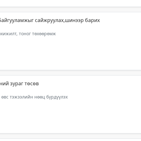
байгууламжыг сайжруулах,шинээр барих
тохижилт, тоног төхөөрөмж
ний зураг төсөв
 өвс тэжээлийн нөөц бүрдүүлэх