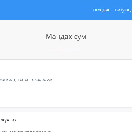
Өгөгдөл
Визуал 
Мандах сум
тохижилт, тоног төхөөрөмж
гжүүлэх