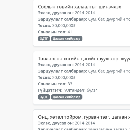
Соёлын төвийн халаалтыг шинэчлэх
Эхлэх, дуусах он:
2014-2014
Зарцуулалт салбараар:
Сум, баг, дүүргийн 
Төсөв:
30,000,000₮
Саналын тоо:
41
ЗДТГ
Цаасан хэлбэрээр
Төвлөрсөн хогийн цэгийг шууж хөрсжүүл
Эхлэх, дуусах он:
2014-2014
Зарцуулалт салбараар:
Сум, баг, дүүргийн 
Төсөв:
20,000,000₮
Саналын тоо:
33
Гүйцэтгэгч:
"Алтандөл" бүлэг
ЗДТГ
Цаасан хэлбэрээр
Өнц, хөтөл тойром, гурван тээг, цагаан
Эхлэх, дуусах он:
2014-2014
Зарцуулалт салбараар:
Эмнэлэгийн засвар,