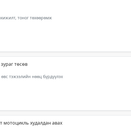
тохижилт, тоног төхөөрөмж
зураг төсөв
 өвс тэжээлийн нөөц бүрдүүлэх
гт мотоцикль худалдан авах