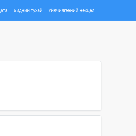
дата
Бидний тухай
Үйлчилгээний нөхцөл