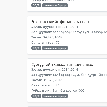
ЗДТГ
Цаасан хэлбэрээр
Өвс тэжээлийн фондны засвар
Эхлэх, дуусах он:
2014-2014
Зарцуулалт салбараар:
Халуун усны газар б
Төсөв:
34,925,100₮
Саналын тоо:
70
ЗДТГ
Цаасан хэлбэрээр
Сургуулийн халаалтын шинэчлэх
Эхлэх, дуусах он:
2014-2014
Зарцуулалт салбараар:
Сум, баг, дүүргийн 
Төсөв:
31,370,700₮
Саналын тоо:
36
Гүйцэтгэгч:
Баянбогдөргөө ХХК
ЗДТГ
Цаасан хэлбэрээр