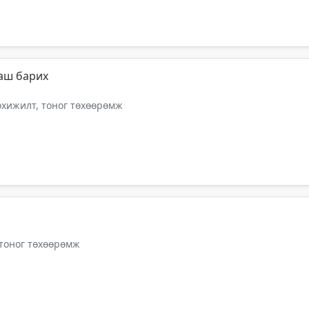
аш барих
тохижилт, тоног төхөөрөмж
 тоног төхөөрөмж