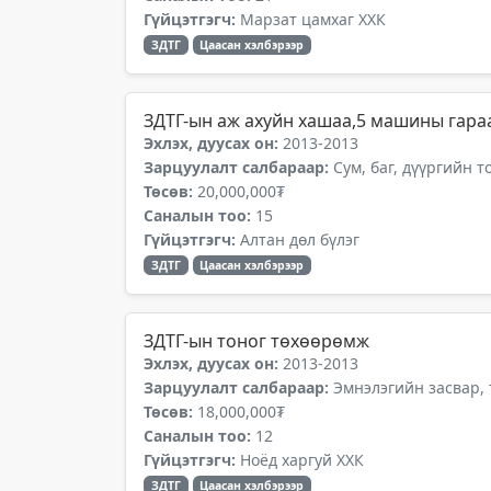
Гүйцэтгэгч:
Марзат цамхаг ХХК
ЗДТГ
Цаасан хэлбэрээр
ЗДТГ-ын аж ахуйн хашаа,5 машины гара
Эхлэх, дуусах он:
2013-2013
Зарцуулалт салбараар:
Сум, баг, дүүргийн 
Төсөв:
20,000,000₮
Саналын тоо:
15
Гүйцэтгэгч:
Алтан дөл бүлэг
ЗДТГ
Цаасан хэлбэрээр
ЗДТГ-ын тоног төхөөрөмж
Эхлэх, дуусах он:
2013-2013
Зарцуулалт салбараар:
Эмнэлэгийн засвар,
Төсөв:
18,000,000₮
Саналын тоо:
12
Гүйцэтгэгч:
Ноёд харгуй ХХК
ЗДТГ
Цаасан хэлбэрээр