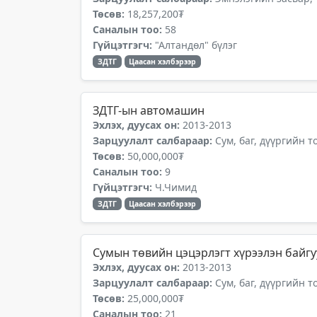
Төсөв:
18,257,200₮
Саналын тоо:
58
Гүйцэтгэгч:
"Алтандөл" бүлэг
ЗДТГ
Цаасан хэлбэрээр
ЗДТГ-ын автомашин
Эхлэх, дуусах он:
2013-2013
Зарцуулалт салбараар:
Сум, баг, дүүргийн 
Төсөв:
50,000,000₮
Саналын тоо:
9
Гүйцэтгэгч:
Ч.Чимид
ЗДТГ
Цаасан хэлбэрээр
Сумын төвийн цэцэрлэгт хүрээлэн байгу
Эхлэх, дуусах он:
2013-2013
Зарцуулалт салбараар:
Сум, баг, дүүргийн 
Төсөв:
25,000,000₮
Саналын тоо:
21