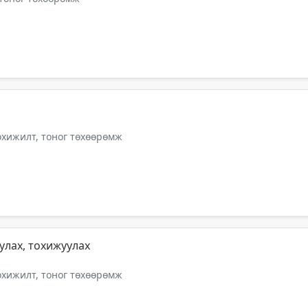
тохижилт, тоног төхөөрөмж
улах, тохижуулах
тохижилт, тоног төхөөрөмж