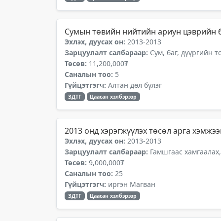
Сумын төвийн нийтийн ариун цэврийн 
Эхлэх, дуусах он:
2013-2013
Зарцуулалт салбараар:
Сум, баг, дүүргийн 
Төсөв:
11,200,000₮
Саналын тоо:
5
Гүйцэтгэгч:
Алтан дөл бүлэг
ЗДТГ
Цаасан хэлбэрээр
2013 онд хэрэгжүүлэх төсөл арга хэмжээ
Эхлэх, дуусах он:
2013-2013
Зарцуулалт салбараар:
Гамшгаас хамгаалах,
Төсөв:
9,000,000₮
Саналын тоо:
25
Гүйцэтгэгч:
иргэн Магван
ЗДТГ
Цаасан хэлбэрээр