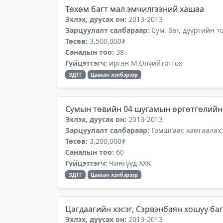
Төхөм багт мал эмчилгээний хашаа
Эхлэх, дуусах он:
2013-2013
Зарцуулалт салбараар:
Сум, баг, дүүргийн 
Төсөв:
3,500,000₮
Саналын тоо:
38
Гүйцэтгэгч:
иргэн М.Өлүийтогтох
ЗДТГ
Цаасан хэлбэрээр
Сумын төвийн 04 шугамын өргөтгөлийн 
Эхлэх, дуусах он:
2013-2013
Зарцуулалт салбараар:
Гамшгаас хамгаалах,
Төсөв:
3,200,000₮
Саналын тоо:
60
Гүйцэтгэгч:
Чингүүд ХХК
ЗДТГ
Цаасан хэлбэрээр
Цагдаагийн хэсэг, Сэрвэнбаян хошуу ба
Эхлэх, дуусах он:
2013-2013