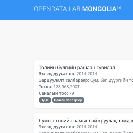
Толийн булгийн рашаан сувилал
Эхлэх, дуусах он:
2014-2014
Зарцуулалт салбараар:
Сум, баг, дүүргийн 
Төсөв:
128,568,200₮
Саналын тоо:
79
ЗДТГ
Цаасан хэлбэрээр
Сумын төвийн замыг сайжруулах, тэмдэ
Эхлэх, дуусах он:
2014-2014