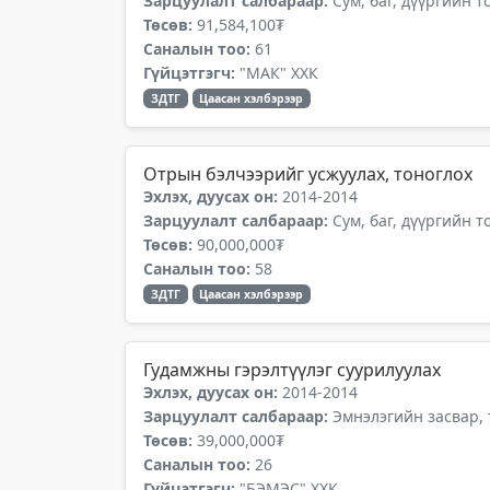
Зарцуулалт салбараар:
Сум, баг, дүүргийн 
Төсөв:
91,584,100₮
Саналын тоо:
61
Гүйцэтгэгч:
"МАК" ХХК
ЗДТГ
Цаасан хэлбэрээр
Отрын бэлчээрийг усжуулах, тоноглох
Эхлэх, дуусах он:
2014-2014
Зарцуулалт салбараар:
Сум, баг, дүүргийн 
Төсөв:
90,000,000₮
Саналын тоо:
58
ЗДТГ
Цаасан хэлбэрээр
Гудамжны гэрэлтүүлэг суурилуулах
Эхлэх, дуусах он:
2014-2014
Зарцуулалт салбараар:
Эмнэлэгийн засвар,
Төсөв:
39,000,000₮
Саналын тоо:
26
Гүйцэтгэгч:
"БЭМЭС" ХХК