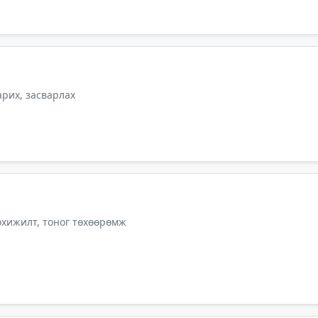
арих, засварлах
тохижилт, тоног төхөөрөмж