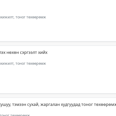
тохижилт, тоног төхөөрөмж
эх нөхөн сэргээлт хийх
тохижилт, тоног төхөөрөмж
 хушуу, тэмээн сухай, жаргалан худгуудад тоног төхөөрөм
 тоног төхөөрөмж