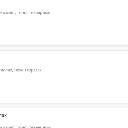
тохижилт, тоног төхөөрөмж
аалах, нөхөн сэргээх
лах
тохижилт, тоног төхөөрөмж