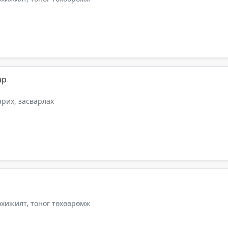
ар
арих, засварлах
тохижилт, тоног төхөөрөмж