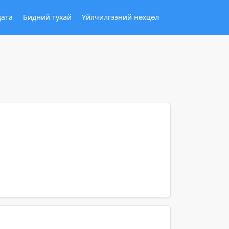
дата
Бидний тухай
Үйлчилгээний нөхцөл