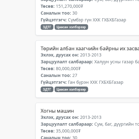
Төсөв:
151,270,000₮
Саналын тоо:
30
Гүйцэтгэгч:
Сүмбэр гүн ХХК ГХБХБГазар
ЗДТГ
Цаасан хэлбэрээр
Төрийн албан хаагчийн байрны их засв
Эхлэх, дуусах он:
2013-2013
Зарцуулалт салбараар:
Халуун усны газар б
Төсөв:
80,000,000₮
Саналын тоо:
27
Гүйцэтгэгч:
Ган бүрэн ХХК ГХБХБГазар
ЗДТГ
Цаасан хэлбэрээр
Хогны машин
Эхлэх, дуусах он:
2013-2013
Зарцуулалт салбараар:
Сум, баг, дүүргийн 
Төсөв:
35,000,000₮
Саналын тоо:
30