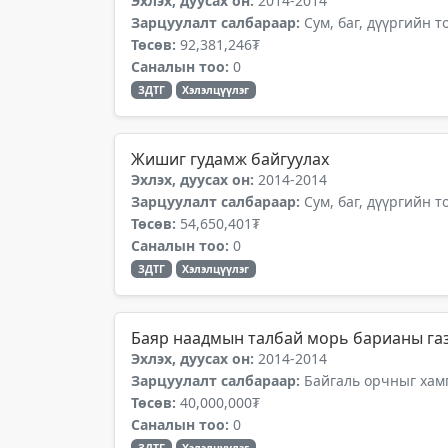
Эхлэх, дуусах он:
2014-2014
Зарцуулалт салбараар:
Сум, баг, дүүргийн 
Төсөв:
92,381,246₮
Саналын тоо:
0
ЗДТГ
Хэлэлцүүлэг
Жишиг гудамж байгуулах
Эхлэх, дуусах он:
2014-2014
Зарцуулалт салбараар:
Сум, баг, дүүргийн 
Төсөв:
54,650,401₮
Саналын тоо:
0
ЗДТГ
Хэлэлцүүлэг
Баяр наадмын талбай морь барианы га
Эхлэх, дуусах он:
2014-2014
Зарцуулалт салбараар:
Байгаль орчныг хамг
Төсөв:
40,000,000₮
Саналын тоо:
0