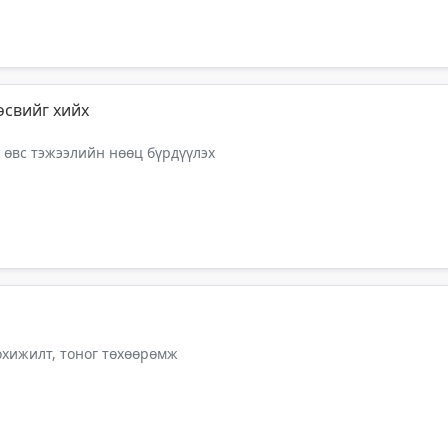
өсвийг хийх
 өвс тэжээлийн нөөц бүрдүүлэх
тохижилт, тоног төхөөрөмж