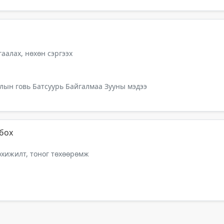
аалах, нөхөн сэргээх
лын говь Батсуурь Байгалмаа Зууны мэдээ
лбох
тохижилт, тоног төхөөрөмж