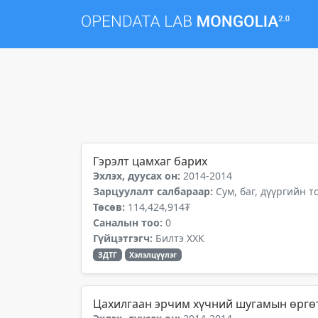
Гэрэлт цамхаг барих
Эхлэх, дуусах он:
2014-2014
Зарцуулалт салбараар:
Сум, баг, дүүргийн 
Төсөв:
114,424,914₮
Саналын тоо:
0
Гүйцэтгэгч:
Билтэ ХХК
ЗДТГ
Хэлэлцүүлэг
Цахилгаан эрчим хүчний шугамын өргө