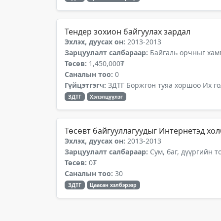
Тендер зохион байгуулах зардал
Эхлэх, дуусах он:
2013-2013
Зарцуулалт салбараар:
Байгаль орчныг хамг
Төсөв:
1,450,000₮
Саналын тоо:
0
Гүйцэтгэгч:
ЗДТГ Боржгон туяа хоршоо Их го
ЗДТГ
Хэлэлцүүлэг
Төсөвт байгууллагуудыг Интернетэд хо
Эхлэх, дуусах он:
2013-2013
Зарцуулалт салбараар:
Сум, баг, дүүргийн 
Төсөв:
0₮
Саналын тоо:
30
ЗДТГ
Цаасан хэлбэрээр