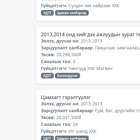
Гүйцэтгэгч:
Сүлдэн хөх хайрхан ХХК
ЗДТГ
Цаасан хэлбэрээр
2013,2014 онд хийгдэх ажлуудын зураг т
Эхлэх, дуусах он:
2013-2013
Зарцуулалт салбараар:
Гамшгаас хамгаалах,
Төсөв:
20,298,500₮
Саналын тоо:
0
Гүйцэтгэгч:
Чингүүд ХХК Магван
ЗДТГ
Хэлэлцүүлэг
Цамхагт гэрэлтүүлэг
Эхлэх, дуусах он:
2013-2013
Зарцуулалт салбараар:
Сум, баг, дүүргийн 
Төсөв:
20,031,500₮
Саналын тоо:
24
Гүйцэтгэгч:
Ил шанд ХХК
ЗДТГ
Цаасан хэлбэрээр