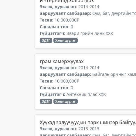
Интернетэд холбогдох
Эхлэх, дуусах он:
2014-2014
Зарцуулалт салбараар:
Сум, баг, дүүргийн 
Төсөв:
10,000,000₮
Саналын тоо:
0
Гүйцэтгэгч:
Эвэри грийн линк ХХК
ЗДТГ
Хэлэлцүүлэг
грам камержуулах
Эхлэх, дуусах он:
2014-2014
Зарцуулалт салбараар:
Байгаль орчныг хамг
Төсөв:
10,000,000₮
Саналын тоо:
0
Гүйцэтгэгч:
Айтехник плас ХХК
ЗДТГ
Хэлэлцүүлэг
Хүүхэд залуучуудын парк шинээр байгуу
Эхлэх, дуусах он:
2013-2013
Зарцуулалт салбараар:
Сум, баг, дүүргийн 