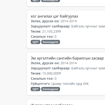
ЗДТГ
Хэлэлцүүлэг
хог ангилах цэг байгуулах
Эхлэх, дуусах он:
2014-2014
Зарцуулалт салбараар:
Байгаль орчныг хамг
Төсөв:
21,103,239₮
Саналын тоо:
0
ЗДТГ
Хэлэлцүүлэг
Эм эргэлтийн сангийн барилгын засвар
Эхлэх, дуусах он:
2014-2014
Зарцуулалт салбараар:
Байгаль орчныг хамг
Төсөв:
15,000,000₮
Саналын тоо:
0
Гүйцэтгэгч:
Цахир толгойн орд ХХК
ЗДТГ
Хэлэлцүүлэг