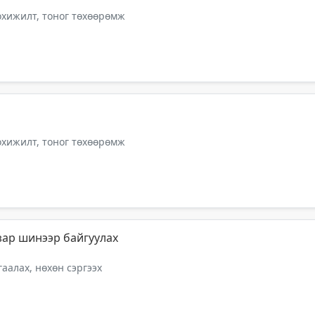
тохижилт, тоног төхөөрөмж
тохижилт, тоног төхөөрөмж
зар шинээр байгуулах
аалах, нөхөн сэргээх