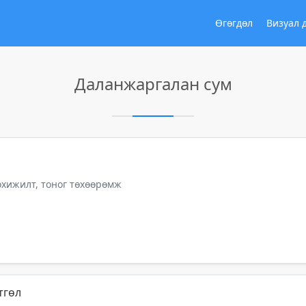
Өгөгдөл
Визуал 
Даланжаргалан сум
тохижилт, тоног төхөөрөмж
тгөл