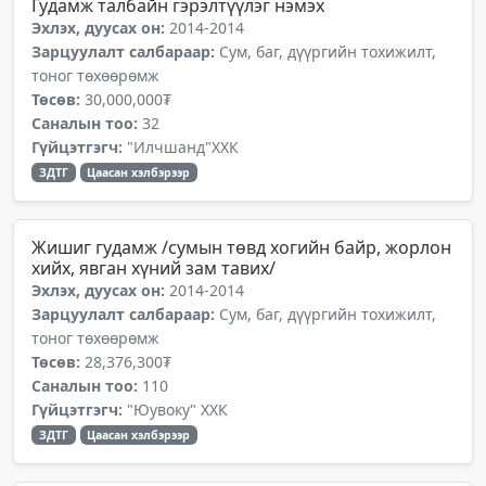
Гудамж талбайн гэрэлтүүлэг нэмэх
Эхлэх, дуусах он:
2014-2014
Зарцуулалт салбараар:
Сум, баг, дүүргийн тохижилт,
тоног төхөөрөмж
Төсөв:
30,000,000₮
Саналын тоо:
32
Гүйцэтгэгч:
"Илчшанд"ХХК
ЗДТГ
Цаасан хэлбэрээр
Жишиг гудамж /сумын төвд хогийн байр, жорлон
хийх, явган хүний зам тавих/
Эхлэх, дуусах он:
2014-2014
Зарцуулалт салбараар:
Сум, баг, дүүргийн тохижилт,
тоног төхөөрөмж
Төсөв:
28,376,300₮
Саналын тоо:
110
Гүйцэтгэгч:
"Юувоку" ХХК
ЗДТГ
Цаасан хэлбэрээр