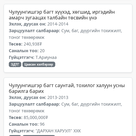
Чулуунгишгэр багт хүүхэд, хөгшид, иргэдийн
амарч зугаацах талбайн төсвийн үнэ
Эхлэх, дуусах он:
2014-2014
Зарцуулалт салбараар:
Сум, баг, дүүргийн тохижилт,
тоног төхөөрөмж
Төсөв:
240,938₮
Саналын тоо:
20
Гүйцэтгэгч:
Т.Ариунаа
ЗДТГ
Цаасан хэлбэрээр
Чулуунгишгэр багт саунтай, тохилог халуун усны
барилга барих
Эхлэх, дуусах он:
2013-2013
Зарцуулалт салбараар:
Сум, баг, дүүргийн тохижилт,
тоног төхөөрөмж
Төсөв:
85,000,000₮
Саналын тоо:
96
Гүйцэтгэгч:
"ДАРХАН ХАРУУЛ" ХХК