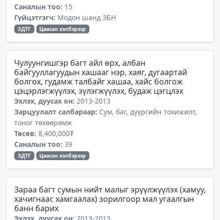
Саналын тоо:
15
Гүйцэтгэгч:
Модон шанд ЗБН
ЗДТГ
Цаасан хэлбэрээр
Чулуунгишгэр багт айл өрх, албан
байгууллагуудын хашааг нэр, хаяг, дугаартай
болгох, гудамж талбайг хашаа, хайс болгож
цэцэрлэгжүүлэх, зүлэгжүүлэх, будаж цэгцлэх
Эхлэх, дуусах он:
2013-2013
Зарцуулалт салбараар:
Сум, баг, дүүргийн тохижилт,
тоног төхөөрөмж
Төсөв:
8,400,000₮
Саналын тоо:
39
ЗДТГ
Цаасан хэлбэрээр
Зараа багт сумын нийт малыг эрүүлжүүлэх (хамуу,
хачигнаас хамгаалах) зорилгоор мал угаалгын
банн барих
Эхлэх, дуусах он:
2013-2013