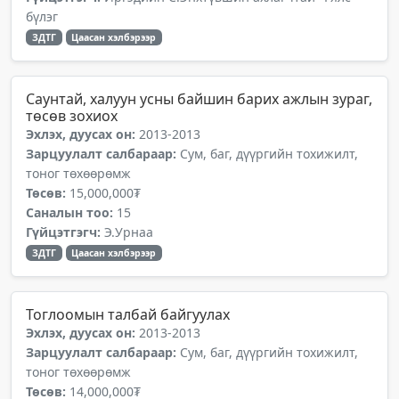
бүлэг
ЗДТГ
Цаасан хэлбэрээр
Саунтай, халуун усны байшин барих ажлын зураг,
төсөв зохиох
Эхлэх, дуусах он:
2013-2013
Зарцуулалт салбараар:
Сум, баг, дүүргийн тохижилт,
тоног төхөөрөмж
Төсөв:
15,000,000₮
Саналын тоо:
15
Гүйцэтгэгч:
Э.Урнаа
ЗДТГ
Цаасан хэлбэрээр
Тоглоомын талбай байгуулах
Эхлэх, дуусах он:
2013-2013
Зарцуулалт салбараар:
Сум, баг, дүүргийн тохижилт,
тоног төхөөрөмж
Төсөв:
14,000,000₮