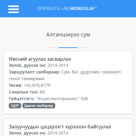
Алтанширээ сум
Өвсний агуулах засварлах
Эхлэх, дуусах он:
2014-2014
Зарцуулалт салбараар:
Сум, баг, дүүргийн тохижилт,
тоног төхөөрөмж
Төсөв:
142,670,877₮
Саналын тоо:
66
Гүйцэтгэгч:
"Эгшиглэнтпрожект" ХХК
ЗДТГ
Цаасан хэлбэрээр
Залуучуудын цэцэрлэгт хүрээлэн байгуулах
Эхлэх, дуусах он:
2014-2014