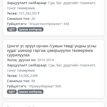
Зарцуулалт салбараар:
Сум, баг, дүүргийн тохижилт,
тоног төхөөрөмж
Төсөв:
107,282,051₮
Саналын тоо:
20
Гүйцэтгэгч:
"Эгшиглэнтпрожект" ХХК
ЗДТГ
Цаасан хэлбэрээр
Цэнгэг ус эрүүл орчин /сумын төвд/ ундны усны
худаг шинээр гаргаж цэвэршүүлэх төхөөрөмж
суурилуулах
Эхлэх, дуусах он:
2014-2014
Зарцуулалт салбараар:
Сум, баг, дүүргийн тохижилт,
тоног төхөөрөмж
Төсөв:
53,000,234₮
Саналын тоо:
96
Гүйцэтгэгч:
"Ирмүүнбармат"ХХК
ЗДТГ
Цаасан хэлбэрээр