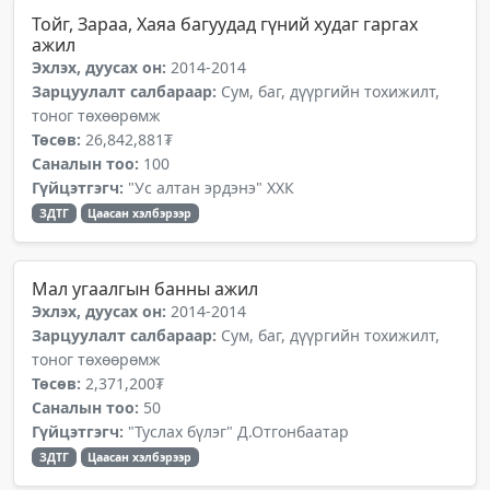
Тойг, Зараа, Хаяа багуудад гүний худаг гаргах
ажил
Эхлэх, дуусах он:
2014-2014
Зарцуулалт салбараар:
Сум, баг, дүүргийн тохижилт,
тоног төхөөрөмж
Төсөв:
26,842,881₮
Саналын тоо:
100
Гүйцэтгэгч:
"Ус алтан эрдэнэ" ХХК
ЗДТГ
Цаасан хэлбэрээр
Мал угаалгын банны ажил
Эхлэх, дуусах он:
2014-2014
Зарцуулалт салбараар:
Сум, баг, дүүргийн тохижилт,
тоног төхөөрөмж
Төсөв:
2,371,200₮
Саналын тоо:
50
Гүйцэтгэгч:
"Туслах бүлэг" Д.Отгонбаатар
ЗДТГ
Цаасан хэлбэрээр