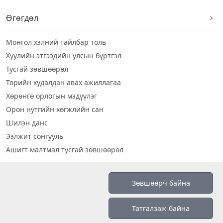
Өгөгдөл
Монгол хэлний тайлбар толь
Хуулийн этгээдийн улсын бүртгэл
Тусгай зөвшөөрөл
Төрийн худалдан авах ажиллагаа
Хөрөнгө орлогын мэдүүлэг
Орон нутгийн хөгжлийн сан
Шилэн данс
Ээлжит сонгууль
Ашигт малтмал тусгай зөвшөөрөл
Визуал дата
Зөвшөөрч байна
Шилэн данс 2019
Татгалзаж байна
Бидний тухай