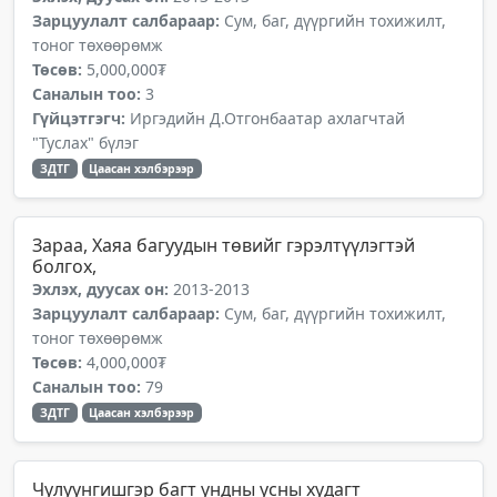
Зарцуулалт салбараар:
Сум, баг, дүүргийн тохижилт,
тоног төхөөрөмж
Төсөв:
5,000,000₮
Саналын тоо:
3
Гүйцэтгэгч:
Иргэдийн Д.Отгонбаатар ахлагчтай
"Туслах" бүлэг
ЗДТГ
Цаасан хэлбэрээр
Зараа, Хаяа багуудын төвийг гэрэлтүүлэгтэй
болгох,
Эхлэх, дуусах он:
2013-2013
Зарцуулалт салбараар:
Сум, баг, дүүргийн тохижилт,
тоног төхөөрөмж
Төсөв:
4,000,000₮
Саналын тоо:
79
ЗДТГ
Цаасан хэлбэрээр
Чулуунгишгэр багт ундны усны худагт