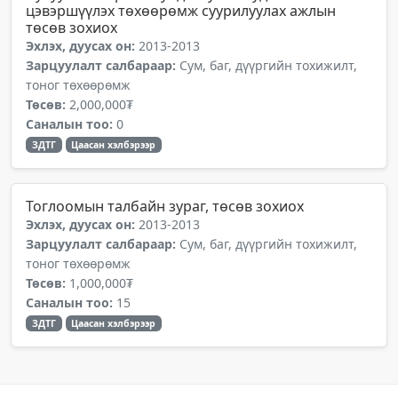
цэвэршүүлэх төхөөрөмж суурилуулах ажлын
төсөв зохиох
Эхлэх, дуусах он:
2013-2013
Зарцуулалт салбараар:
Сум, баг, дүүргийн тохижилт,
тоног төхөөрөмж
Төсөв:
2,000,000₮
Саналын тоо:
0
ЗДТГ
Цаасан хэлбэрээр
Тоглоомын талбайн зураг, төсөв зохиох
Эхлэх, дуусах он:
2013-2013
Зарцуулалт салбараар:
Сум, баг, дүүргийн тохижилт,
тоног төхөөрөмж
Төсөв:
1,000,000₮
Саналын тоо:
15
ЗДТГ
Цаасан хэлбэрээр