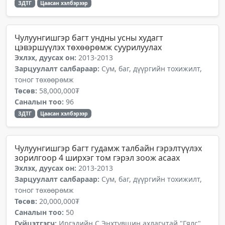
ЗДТГ
Цаасан хэлбэрээр
Чулуунгишгэр багт ундны усны худагт
цэвэршүүлэх төхөөрөмж суурилуулах
Эхлэх, дуусах он:
2013-2013
Зарцуулалт салбараар:
Сум, баг, дүүргийн тохижилт,
тоног төхөөрөмж
Төсөв:
58,000,000₮
Саналын тоо:
96
ЗДТГ
Цаасан хэлбэрээр
Чулуунгишгэр багт гудамж талбайн гэрэлтүүлэх
зорилгоор 4 ширхэг том гэрэл зоож асаах
Эхлэх, дуусах он:
2013-2013
Зарцуулалт салбараар:
Сум, баг, дүүргийн тохижилт,
тоног төхөөрөмж
Төсөв:
20,000,000₮
Саналын тоо:
50
Гүйцэтгэгч:
Иргэдийн С.Энхтүвшин ахлагчтай "Гялс"