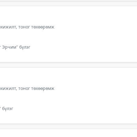
тохижилт, тоног төхөөрөмж
г Эрчим" бүлэг
тохижилт, тоног төхөөрөмж
 бүлэг