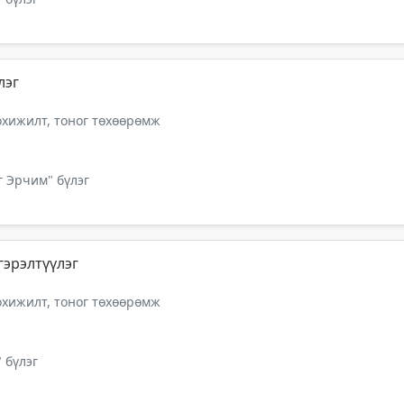
лэг
тохижилт, тоног төхөөрөмж
г Эрчим" бүлэг
эрэлтүүлэг
тохижилт, тоног төхөөрөмж
 бүлэг