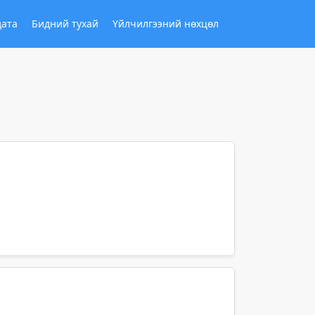
дата
Бидний тухай
Үйлчилгээний нөхцөл