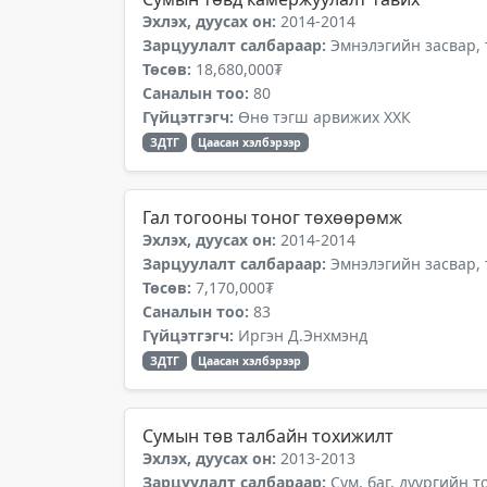
Эхлэх, дуусах он:
2014-2014
Зарцуулалт салбараар:
Эмнэлэгийн засвар,
Төсөв:
18,680,000₮
Саналын тоо:
80
Гүйцэтгэгч:
Өнө тэгш арвижих ХХК
ЗДТГ
Цаасан хэлбэрээр
Гал тогооны тоног төхөөрөмж
Эхлэх, дуусах он:
2014-2014
Зарцуулалт салбараар:
Эмнэлэгийн засвар,
Төсөв:
7,170,000₮
Саналын тоо:
83
Гүйцэтгэгч:
Иргэн Д.Энхмэнд
ЗДТГ
Цаасан хэлбэрээр
Сумын төв талбайн тохижилт
Эхлэх, дуусах он:
2013-2013
Зарцуулалт салбараар:
Сум, баг, дүүргийн 