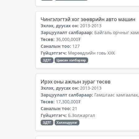
Чингэлэгтэй хог зөөврийн авто машин
Эхлэх, дуусах он:
2013-2013
Зарцуулалт салбараар:
Байгаль орчныг хамг
Төсөв:
36,000,000₮
Саналын тоо:
127
Гүйцэтгэгч:
Мөрөөдлийн говь ХХК
ЗДТГ
Цаасан хэлбэрээр
Ирэх оны ажлын зураг төсөв
Эхлэх, дуусах он:
2013-2013
Зарцуулалт салбараар:
Гамшгаас хамгаалах,
Төсөв:
17,300,000₮
Саналын тоо:
21
Гүйцэтгэгч:
Б.Золжаргал
ЗДТГ
Хэлэлцүүлэг