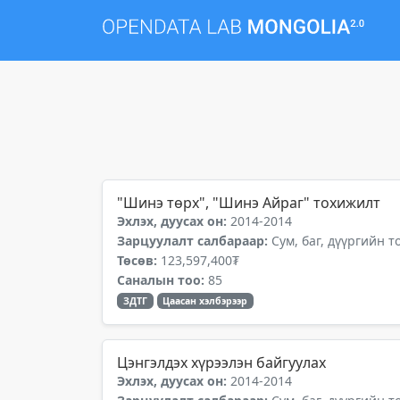
"Шинэ төрх", "Шинэ Айраг" тохижилт
Эхлэх, дуусах он:
2014-2014
Зарцуулалт салбараар:
Сум, баг, дүүргийн 
Төсөв:
123,597,400₮
Саналын тоо:
85
ЗДТГ
Цаасан хэлбэрээр
Цэнгэлдэх хүрээлэн байгуулах
Эхлэх, дуусах он:
2014-2014