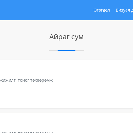
Өгөгдөл
Визуал 
Айраг сум
тохижилт, тоног төхөөрөмж