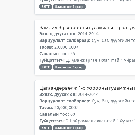
ЗДТГ
Цаасан хэлбэрээр
Замчид 3-р хорооны гудамжны гэрэлтүү
Эхлэх, дуусах он:
2014-2014
Зарцуулалт салбараар:
Сум, баг, дүүргийн 
Төсөв:
20,000,000₮
Саналын тоо:
55
Гүйцэтгэгч:
Д.Түмэнжаргал ахлагчтай " Айра
ЗДТГ
Цаасан хэлбэрээр
Цагаандөрвөлж 1-р хорооны гудамжны г
Эхлэх, дуусах он:
2014-2014
Зарцуулалт салбараар:
Сум, баг, дүүргийн 
Төсөв:
20,000,000₮
Саналын тоо:
60
Гүйцэтгэгч:
Э.Найрамдал ахлагчтай " Хүчдэл"
ЗДТГ
Цаасан хэлбэрээр