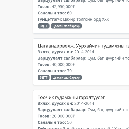
Зарцуулалт салбараар:
Сум, баг, дүүргийн 
Төсөв:
42,950,000₮
Саналын тоо:
60
Гүйцэтгэгч:
Цахир толгойн орд ХХК
ЗДТГ
Цаасан хэлбэрээр
Цагаандөрвөлж, Уурхайчин гудамжны гэ
Эхлэх, дуусах он:
2014-2014
Зарцуулалт салбараар:
Сум, баг, дүүргийн 
Төсөв:
40,000,000₮
Саналын тоо:
70
ЗДТГ
Цаасан хэлбэрээр
Тоочик гудамжны гэрэлтүүлэг
Эхлэх, дуусах он:
2014-2014
Зарцуулалт салбараар:
Сум, баг, дүүргийн 
Төсөв:
20,000,000₮
Саналын тоо:
50
Гүйцэтгэгч:
Э.Найрамдал ахлагчтай " Хүчдэл"