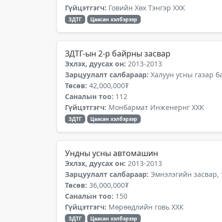
Гүйцэтгэгч:
Говийн Хөх Тэнгэр ХХК
ЗДТГ
Цаасан хэлбэрээр
ЗДТГ-ын 2-р байрны засвар
Эхлэх, дуусах он:
2013-2013
Зарцуулалт салбараар:
Халуун усны газар б
Төсөв:
42,000,000₮
Саналын тоо:
112
Гүйцэтгэгч:
Монбармат Инженернг ХХК
ЗДТГ
Цаасан хэлбэрээр
Ундны усны автомашин
Эхлэх, дуусах он:
2013-2013
Зарцуулалт салбараар:
Эмнэлэгийн засвар,
Төсөв:
36,000,000₮
Саналын тоо:
150
Гүйцэтгэгч:
Мөрөөдлийн говь ХХК
ЗДТГ
Цаасан хэлбэрээр