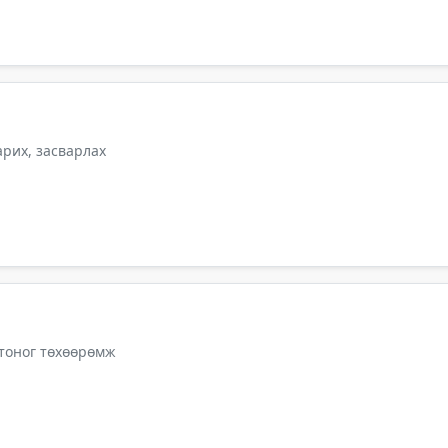
арих, засварлах
 тоног төхөөрөмж