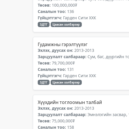
Төсөв:
100,000,000₮
Саналын тоо:
136
Гүйцэтгэгч:
Гарден Сити ХХК
ЗДТГ
Цаасан хэлбэрээр
Гудамжны гэрэлтүүлэг
Эхлэх, дуусах он:
2013-2013
Зарцуулалт салбараар:
Сум, баг, дүүргийн 
Төсөв:
79,700,000₮
Саналын тоо:
131
Гүйцэтгэгч:
Гарден Сити ХХК
ЗДТГ
Цаасан хэлбэрээр
Хүүхдийн тоглоомын талбай
Эхлэх, дуусах он:
2013-2013
Зарцуулалт салбараар:
Эмнэлэгийн засвар,
Төсөв:
75,000,000₮
Саналын тоо:
158