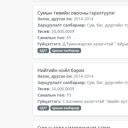
Сумын төвийн овооны гэрэлтүүлэг
Эхлэх, дуусах он:
2014-2014
Зарцуулалт салбараар:
Сум, баг, дүүргийн 
Төсөв:
20,000,000₮
Саналын тоо:
65
Гүйцэтгэгч:
Д.Түмэнжаргал ахлагчтай " Айра
ЗДТГ
Цаасан хэлбэрээр
Нийтийн нойл барих
Эхлэх, дуусах он:
2014-2014
Зарцуулалт салбараар:
Сум, баг, дүүргийн 
Төсөв:
20,000,000₮
Саналын тоо:
75
Гүйцэтгэгч:
С.Батмөнх ахлагчтай "Эвийн хүч"
ЗДТГ
Цаасан хэлбэрээр
Сумын төвд камержуулалт тавих