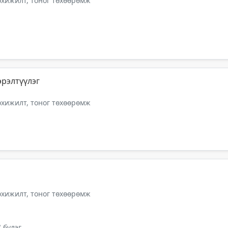
тохижилт, тоног төхөөрөмж
рэлтүүлэг
тохижилт, тоног төхөөрөмж
тохижилт, тоног төхөөрөмж
 бүлэг