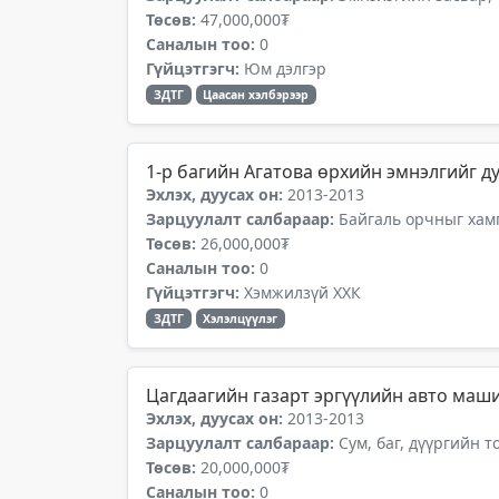
Төсөв:
47,000,000₮
Саналын тоо:
0
Гүйцэтгэгч:
Юм дэлгэр
ЗДТГ
Цаасан хэлбэрээр
1-р багийн Агатова өрхийн эмнэлгийг 
Эхлэх, дуусах он:
2013-2013
Зарцуулалт салбараар:
Байгаль орчныг хамг
Төсөв:
26,000,000₮
Саналын тоо:
0
Гүйцэтгэгч:
Хэмжилзүй ХХК
ЗДТГ
Хэлэлцүүлэг
Цагдаагийн газарт эргүүлийн авто маш
Эхлэх, дуусах он:
2013-2013
Зарцуулалт салбараар:
Сум, баг, дүүргийн 
Төсөв:
20,000,000₮
Саналын тоо:
0