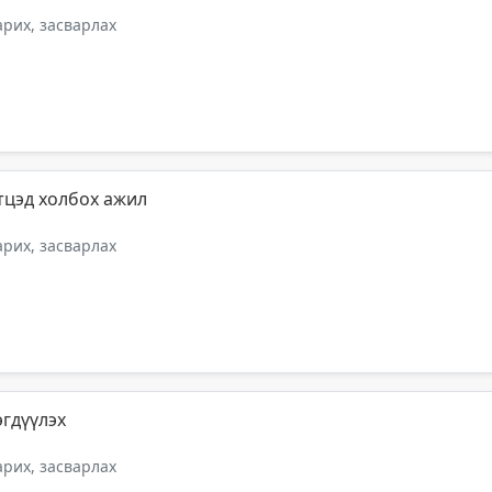
арих, засварлах
үтцэд холбох ажил
арих, засварлах
эгдүүлэх
арих, засварлах