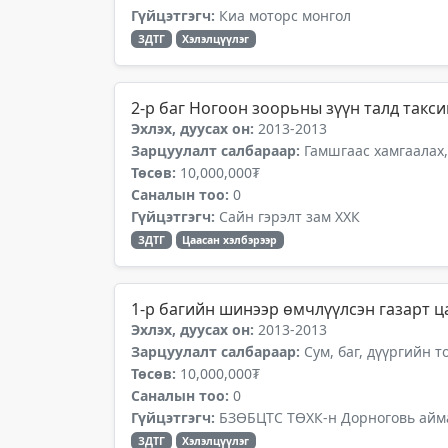
Гүйцэтгэгч:
Киа моторс монгол
ЗДТГ
Хэлэлцүүлэг
2-р баг Ногоон зоорьны зүүн талд такси
Эхлэх, дуусах он:
2013-2013
Зарцуулалт салбараар:
Гамшгаас хамгаалах,
Төсөв:
10,000,000₮
Саналын тоо:
0
Гүйцэтгэгч:
Сайн гэрэлт зам ХХК
ЗДТГ
Цаасан хэлбэрээр
1-р багийн шинээр өмчлүүлсэн газарт ц
Эхлэх, дуусах он:
2013-2013
Зарцуулалт салбараар:
Сум, баг, дүүргийн 
Төсөв:
10,000,000₮
Саналын тоо:
0
Гүйцэтгэгч:
БЗӨБЦТС ТӨХК-н Дорноговь айма
ЗДТГ
Хэлэлцүүлэг