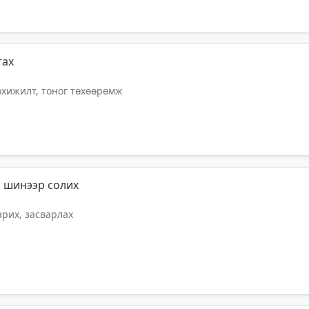
тах
тохижилт, тоног төхөөрөмж
м шинээр солих
арих, засварлах