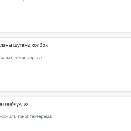
дуланы шугамд холбох
аалах, нөхөн сэргээх
ин нийлүүлэх
тохижилт, тоног төхөөрөмж