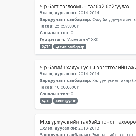
5-р багт тоглоомын талбай байгуулах
Эхлэх, дуусах он:
2014-2014
Зарцуулалт салбараар:
Сум, баг, дүүргийн 
Төсөв:
25,697,000₮
Саналын тоо:
0
Гүйцэтгэгч:
"Амвэйган" ХХК
ЗДТГ
Цаасан хэлбэрээр
5-р багийн халуун усны өргөтгөлийн аж
Эхлэх, дуусах он:
2014-2014
Зарцуулалт салбараар:
Халуун усны газар б
Төсөв:
10,000,000₮
Саналын тоо:
0
ЗДТГ
Хэлэлцүүлэг
Мод үржүүлгийн талбайд тоног төхөөр
Эхлэх, дуусах он:
2013-2013
Зарцуулалт салбараар:
Эмнэлэгийн засвар,