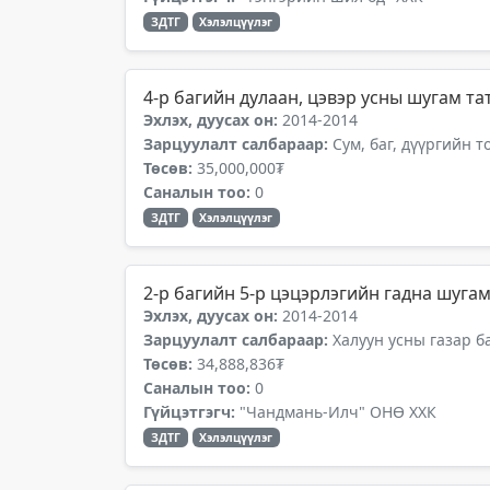
ЗДТГ
Хэлэлцүүлэг
4-р багийн дулаан, цэвэр усны шугам та
Эхлэх, дуусах он:
2014-2014
Зарцуулалт салбараар:
Сум, баг, дүүргийн 
Төсөв:
35,000,000₮
Саналын тоо:
0
ЗДТГ
Хэлэлцүүлэг
2-р багийн 5-р цэцэрлэгийн гадна шуга
Эхлэх, дуусах он:
2014-2014
Зарцуулалт салбараар:
Халуун усны газар б
Төсөв:
34,888,836₮
Саналын тоо:
0
Гүйцэтгэгч:
"Чандмань-Илч" ОНӨ ХХК
ЗДТГ
Хэлэлцүүлэг