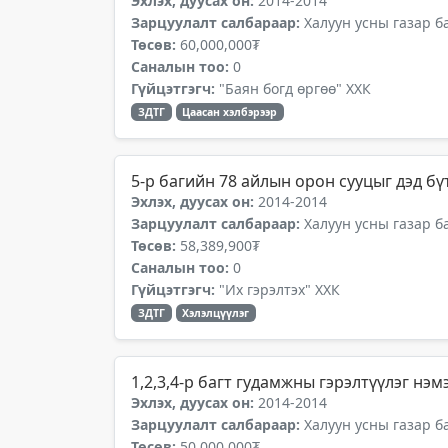
Эхлэх, дуусах он:
2014-2014
Зарцуулалт салбараар:
Халуун усны газар б
Төсөв:
60,000,000₮
Саналын тоо:
0
Гүйцэтгэгч:
"Баян богд өргөө" ХХК
ЗДТГ
Цаасан хэлбэрээр
5-р багийн 78 айлын орон сууцыг дэд б
Эхлэх, дуусах он:
2014-2014
Зарцуулалт салбараар:
Халуун усны газар б
Төсөв:
58,389,900₮
Саналын тоо:
0
Гүйцэтгэгч:
"Их гэрэлтэх" ХХК
ЗДТГ
Хэлэлцүүлэг
1,2,3,4-р багт гудамжны гэрэлтүүлэг нэм
Эхлэх, дуусах он:
2014-2014
Зарцуулалт салбараар:
Халуун усны газар б
Төсөв:
50,000,000₮