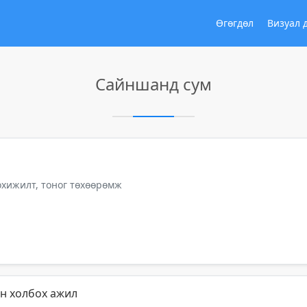
Өгөгдөл
Визуал 
Сайншанд сум
тохижилт, тоног төхөөрөмж
эн холбох ажил