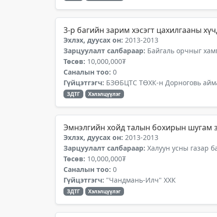
3-р багийн зарим хэсэгт цахилгааны хүч
Эхлэх, дуусах он:
2013-2013
Зарцуулалт салбараар:
Байгаль орчныг хамг
Төсөв:
10,000,000₮
Саналын тоо:
0
Гүйцэтгэгч:
БЗӨБЦТС ТӨХК-н Дорноговь айма
ЗДТГ
Хэлэлцүүлэг
Эмнэлгийн хойд талын бохирын шугам 
Эхлэх, дуусах он:
2013-2013
Зарцуулалт салбараар:
Халуун усны газар б
Төсөв:
10,000,000₮
Саналын тоо:
0
Гүйцэтгэгч:
"Чандмань-Илч" ХХК
ЗДТГ
Хэлэлцүүлэг