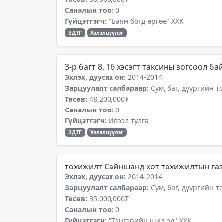
Саналын тоо:
0
Гүйцэтгэгч:
"Баян богд өргөө" ХХК
ЗДТГ
Хэлэлцүүлэг
3-р багт 8, 16 хэсэгт таксины зогсоол ба
Эхлэх, дуусах он:
2014-2014
Зарцуулалт салбараар:
Сум, баг, дүүргийн 
Төсөв:
48,200,000₮
Саналын тоо:
0
Гүйцэтгэгч:
Ивээл тулга
ЗДТГ
Хэлэлцүүлэг
тохижилт Сайншанд хот тохижилтын га
Эхлэх, дуусах он:
2014-2014
Зарцуулалт салбараар:
Сум, баг, дүүргийн 
Төсөв:
35,000,000₮
Саналын тоо:
0
Гүйцэтгэгч:
"Тэнгэрийн шил од" ХХК