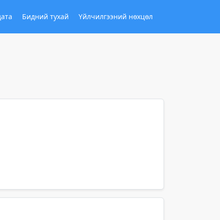
дата
Бидний тухай
Үйлчилгээний нөхцөл