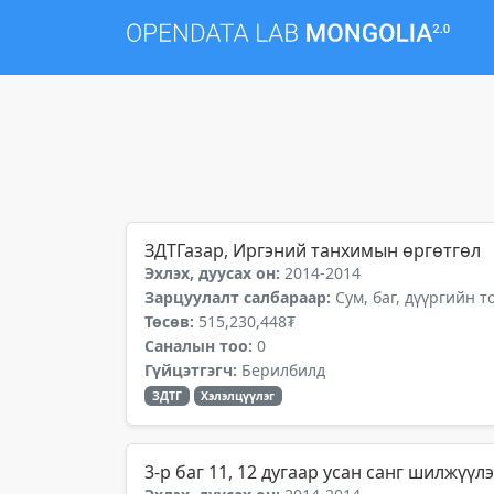
ЗДТГазар, Иргэний танхимын өргөтгөл
Эхлэх, дуусах он:
2014-2014
Зарцуулалт салбараар:
Сум, баг, дүүргийн 
Төсөв:
515,230,448₮
Саналын тоо:
0
Гүйцэтгэгч:
Берилбилд
ЗДТГ
Хэлэлцүүлэг
3-р баг 11, 12 дугаар усан санг шилжүүл