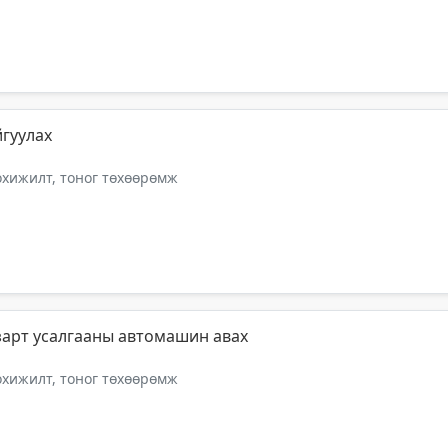
йгуулах
тохижилт, тоног төхөөрөмж
зарт усалгааны автомашин авах
тохижилт, тоног төхөөрөмж