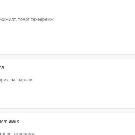
тохижилт, тоног төхөөрөмж
ил
арих, засварлах
өмж авах
 тоног төхөөрөмж