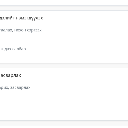
дэлийг нэмэгдүүлэх
аалах, нөхөн сэргээх
г дах салбар
засварлах
арих, засварлах