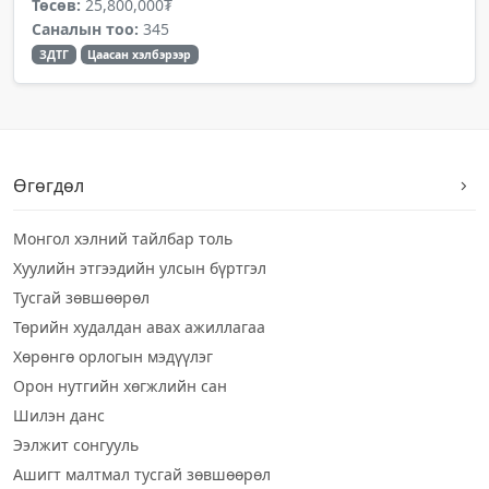
Төсөв:
25,800,000₮
Саналын тоо:
345
ЗДТГ
Цаасан хэлбэрээр
Өгөгдөл
Монгол хэлний тайлбар толь
Хуулийн этгээдийн улсын бүртгэл
Тусгай зөвшөөрөл
Төрийн худалдан авах ажиллагаа
Хөрөнгө орлогын мэдүүлэг
Орон нутгийн хөгжлийн сан
Шилэн данс
Ээлжит сонгууль
Ашигт малтмал тусгай зөвшөөрөл