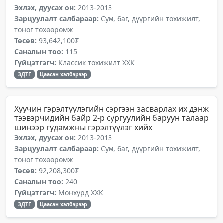
Эхлэх, дуусах он:
2013-2013
Зарцуулалт салбараар:
Сум, баг, дүүргийн тохижилт,
тоног төхөөрөмж
Төсөв:
93,642,100₮
Саналын тоо:
115
Гүйцэтгэгч:
Классик тохижилт ХХК
ЗДТГ
Цаасан хэлбэрээр
Хуучин гэрэлтүүлэгийн сэргээн засварлах их дэнж
тээвэрчидийн байр 2-р сургуулийн баруун талаар
шинээр гудамжны гэрэлтүүлэг хийх
Эхлэх, дуусах он:
2013-2013
Зарцуулалт салбараар:
Сум, баг, дүүргийн тохижилт,
тоног төхөөрөмж
Төсөв:
92,208,300₮
Саналын тоо:
240
Гүйцэтгэгч:
Монхурд ХХК
ЗДТГ
Цаасан хэлбэрээр