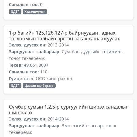
Саналын тоо:
0
ЗДТГ
Хэлэлцүүлэг
1-р багийн 125,126,127-р байрнуудын гаднах
тоглоомын талбай сэргээн засах хашаажуулах
Эхлэх, дуусах он:
2013-2014
Зарцуулалт салбараар:
Сум, баг, дүүргийн тохижилт,
тоног төхөөрөмж
Төсөв:
49,061,800₮
Саналын тоо:
110
Гүйцэтгэгч:
ОСО констракшн
ЗДТГ
Цаасан хэлбэрээр
Сүмбэр сумын 1,2,5-р сургуулийн ширээ,сандалыг
шинэчлэх
Эхлэх, дуусах он:
2014-2014
Зарцуулалт салбараар:
Эмнэлэгийн засвар, тоног
төхөөрөмж