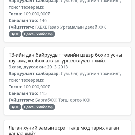
Зарцуулалт салбараар:
Сум, баг, дүүргийн тохижилт,
тоног төхөөрөмж
Төсөв:
109,000,000₮
Саналын тоо:
146
Гүйцэтгэгч:
ГХБХБГазар Ургамалын далай ХХК
ЗДТГ
Цаасан хэлбэрээр
ТЗ-ийн дан байруудыг төвийн цэвэр бохир усны
шугамд холбох ажлыг үргэлжлүүлэн хийх
Эхлэх, дуусах он:
2013-2013
Зарцуулалт салбараар:
Сум, баг, дүүргийн тохижилт,
тоног төхөөрөмж
Төсөв:
100,000,000₮
Саналын тоо:
115
Гүйцэтгэгч:
БаргабХХК Тэгш өргөө ХХК
ЗДТГ
Цаасан хэлбэрээр
Явган хүний замын эсрэг талд мод тарих явган
хашаа хийх