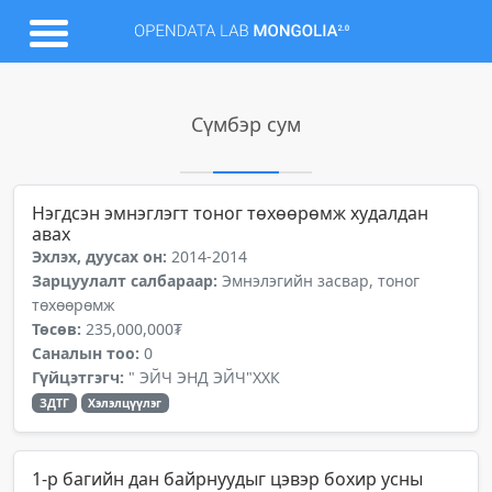
Сүмбэр сум
Нэгдсэн эмнэглэгт тоног төхөөрөмж худалдан
авах
Эхлэх, дуусах он:
2014-2014
Зарцуулалт салбараар:
Эмнэлэгийн засвар, тоног
төхөөрөмж
Төсөв:
235,000,000₮
Саналын тоо:
0
Гүйцэтгэгч:
" ЭЙЧ ЭНД ЭЙЧ"ХХК
ЗДТГ
Хэлэлцүүлэг
1-р багийн дан байрнуудыг цэвэр бохир усны