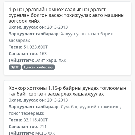
1-р цэцэрлэгийн өмнөх саадыг цэцэрлэгт
хүрээлэн болгон засаж тохижуулах авто машины
зогсоол хийх
Эхлэх, дуусах он:
2013-2013
Зарцуулалт салбараар:
Халуун усны газар барих,
засварлах
Төсөв:
51,033,600₮
Саналын тоо:
163
Гүйцэтгэгч:
Элит харш ХХК
ЗДТГ
Цаасан хэлбэрээр
Хонхор хотгоны 1,15-р байрны дундах тоглоомын
талбайг сэргээн засварлах хашаажуулах
Эхлэх, дуусах он:
2013-2013
Зарцуулалт салбараар:
Сум, баг, дүүргийн тохижилт,
тоног төхөөрөмж
Төсөв:
33,116,400₮
Саналын тоо:
211
Гүйцэтгэгч:
MCIC-ХХК