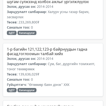
шугам сүлжээнд холбох ажлыг үргэлжлүүлэх
Эхлэх, дуусах он:
2014-2014
Зарцуулалт салбараар:
Халуун усны газар барих,
засварлах
Төсөв:
233,269,800₮
Саналын тоо:
0
ЗДТГ
Хэлэлцүүлэг
1-р багийн 121,122,123-р байрнуудын гадна
фасад,тоглоомын талбай хийх
Эхлэх, дуусах он:
2014-2014
Зарцуулалт салбараар:
Сум, баг, дүүргийн тохижилт,
тоног төхөөрөмж
Төсөв:
139,636,029₮
Саналын тоо:
0
Гүйцэтгэгч:
"Өгөөмөр баян дэнж" ХХК
ЗДТГ
Хэлэлцүүлэг