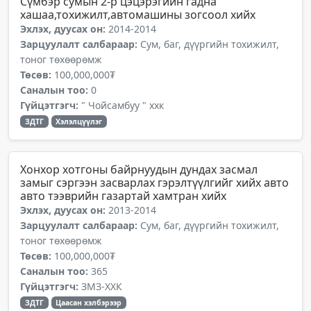
Сүмбэр сумын 2-р цэцэрэгийн гадна
хашаа,тохижилт,автомашины зогсоол хийх
Эхлэх, дуусах он:
2014-2014
Зарцуулалт салбараар:
Сум, баг, дүүргийн тохижилт,
тоног төхөөрөмж
Төсөв:
100,000,000₮
Саналын тоо:
0
Гүйцэтгэгч:
" Чойсамбуу " ххк
ЗДТГ
Хэлэлцүүлэг
Хонхор хотгоны байрнуудын дундах засмал
замыг сэргээн засварлах гэрэлтүүлгийг хийх авто
авто тээврийн газартай хамтран хийх
Эхлэх, дуусах он:
2013-2014
Зарцуулалт салбараар:
Сум, баг, дүүргийн тохижилт,
тоног төхөөрөмж
Төсөв:
100,000,000₮
Саналын тоо:
365
Гүйцэтгэгч:
ЗМЗ-ХХК
ЗДТГ
Цаасан хэлбэрээр