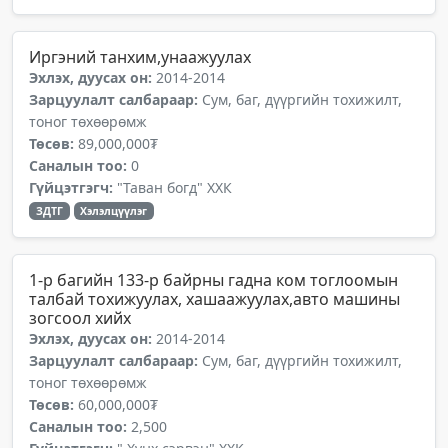
Иргэний танхим,унаажуулах
Эхлэх, дуусах он:
2014-2014
Зарцуулалт салбараар:
Сум, баг, дүүргийн тохижилт,
тоног төхөөрөмж
Төсөв:
89,000,000₮
Саналын тоо:
0
Гүйцэтгэгч:
"Таван богд" ХХК
ЗДТГ
Хэлэлцүүлэг
1-р багийн 133-р байрны гадна ком тоглоомын
талбай тохижуулах, хашаажуулах,авто машины
зогсоол хийх
Эхлэх, дуусах он:
2014-2014
Зарцуулалт салбараар:
Сум, баг, дүүргийн тохижилт,
тоног төхөөрөмж
Төсөв:
60,000,000₮
Саналын тоо:
2,500