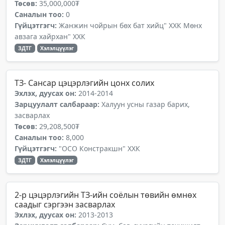
Төсөв:
35,000,000₮
Саналын тоо:
0
Гүйцэтгэгч:
Жанжин чойрын бөх бат хийц" ХХК Мөнх
авзага хайрхан" ХХК
ЗДТГ
Хэлэлцүүлэг
ТЗ- Сансар цэцэрлэгийн цонх солих
Эхлэх, дуусах он:
2014-2014
Зарцуулалт салбараар:
Халуун усны газар барих,
засварлах
Төсөв:
29,208,500₮
Саналын тоо:
8,000
Гүйцэтгэгч:
"ОСО Констракшн" ХХК
ЗДТГ
Хэлэлцүүлэг
2-р цэцэрлэгийн ТЗ-ийн соёлын төвийн өмнөх
саадыг сэргээн засварлах
Эхлэх, дуусах он:
2013-2013