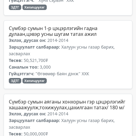
Гүйцэтгэгч:
" Хүнх сэрвэн" ХХК
ЗДТГ
Хэлэлцүүлэг
Сүмбэр сумын 1-р цэцэрлэгийн гадна
дулаан,цэвэр усны шугам татах ажил
Эхлэх, дуусах он:
2014-2014
Зарцуулалт салбараар:
Халуун усны газар барих,
засварлах
Төсөв:
50,521,700₮
Саналын тоо:
3,000
Гүйцэтгэгч:
"Өгөөмөр баян дэнж" ХХК
ЗДТГ
Хэлэлцүүлэг
Сүмбэр сумын аяганы хонхорын гэр цэцэрлэгийг
хашаажуулж,тохижуулах,цахилгаан татах/ 180 м/
Эхлэх, дуусах он:
2014-2014
Зарцуулалт салбараар:
Халуун усны газар барих,
засварлах
Төсөв:
50,000,000₮