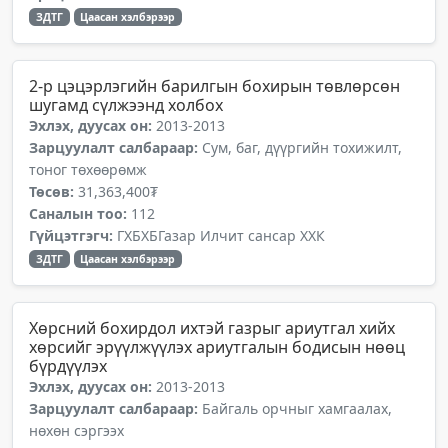
ЗДТГ
Цаасан хэлбэрээр
2-р цэцэрлэгийн барилгын бохирын төвлөрсөн
шугамд сүлжээнд холбох
Эхлэх, дуусах он:
2013-2013
Зарцуулалт салбараар:
Сум, баг, дүүргийн тохижилт,
тоног төхөөрөмж
Төсөв:
31,363,400₮
Саналын тоо:
112
Гүйцэтгэгч:
ГХБХБГазар Илчит сансар ХХК
ЗДТГ
Цаасан хэлбэрээр
Хөрсний бохирдол ихтэй газрыг ариутгал хийх
хөрсийг эрүүлжүүлэх ариутгалын бодисын нөөц
бүрдүүлэх
Эхлэх, дуусах он:
2013-2013
Зарцуулалт салбараар:
Байгаль орчныг хамгаалах,
нөхөн сэргээх