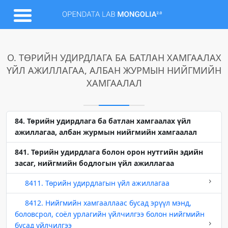
O. ТӨРИЙН УДИРДЛАГА БА БАТЛАН ХАМГААЛАХ
ҮЙЛ АЖИЛЛАГАА, АЛБАН ЖУРМЫН НИЙГМИЙН
ХАМГААЛАЛ
84. Төрийн удирдлага ба батлан хамгаалах үйл
ажиллагаа, албан журмын нийгмийн хамгаалал
841. Төрийн удирдлага болон орон нутгийн эдийн
засаг, нийгмийн бодлогын үйл ажиллагаа
8411. Төрийн удирдлагын үйл ажиллагаа
8412. Нийгмийн хамгааллаас бусад эрүүл мэнд,
боловсрол, соёл урлагийн үйлчилгээ болон нийгмийн
бусад үйлчилгээ