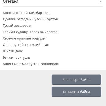
Өгөгдөл
Монгол хэлний тайлбар толь
Хуулийн этгээдийн улсын бүртгэл
Тусгай зөвшөөрөл
Төрийн худалдан авах ажиллагаа
Хөрөнгө орлогын мэдүүлэг
Орон нутгийн хөгжлийн сан
Шилэн данс
Ээлжит сонгууль
Ашигт малтмал тусгай зөвшөөрөл
Визуал дата
Зөвшөөрч байна
Шилэн данс 2019
Татгалзаж байна
Бидний тухай
Үйлчилгээний нөхцөл