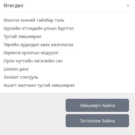
Өгөгдөл
Монгол хэлний тайлбар толь
Хуулийн этгээдийн улсын бүртгэл
Тусгай зөвшөөрөл
Төрийн худалдан авах ажиллагаа
Хөрөнгө орлогын мэдүүлэг
Орон нутгийн хөгжлийн сан
Шилэн данс
Ээлжит сонгууль
Ашигт малтмал тусгай зөвшөөрөл
Визуал дата
Зөвшөөрч байна
Шилэн данс 2019
Татгалзаж байна
Бидний тухай
Үйлчилгээний нөхцөл