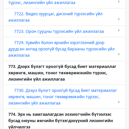
түрээс, лизингийн үйл ажиллагаа
7722. Видео хуурцаг, дискний түрээсийн үйл
ажиллагаа
7723. Орон сууцны түрээсийн үйл ажиллагаа
7729. Хувийн болон өрхийн хэрэглээний дээр
дурдсан ангид ороогүй бусад барааны түрээсийн үйл
ажиллагаа
773. Дээрх бүлэгт ороогүй бусад биет материаллаг
хөрөнгө, машин, тоног төхөөрөмжийн түрээс,
лизингийн үйл ажиллагаа
7730. Дээрх бүлэгт ороогүй бусад биет материаллаг
хөрөнгө, машин, тоног төхөөрөмжийн түрээс,
лизингийн үйл ажиллагаа
774. Эрх нь хамгаалагдсан зохиогчийн бүтээлээс
бусад оюуны өмчийн бүтээгдэхүүний лизингийн
үйлчилгээ