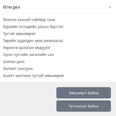
Өгөгдөл
Монгол хэлний тайлбар толь
Хуулийн этгээдийн улсын бүртгэл
Тусгай зөвшөөрөл
Төрийн худалдан авах ажиллагаа
Хөрөнгө орлогын мэдүүлэг
Орон нутгийн хөгжлийн сан
Шилэн данс
Ээлжит сонгууль
Ашигт малтмал тусгай зөвшөөрөл
Визуал дата
Зөвшөөрч байна
Шилэн данс 2019
Татгалзаж байна
Бидний тухай
Үйлчилгээний нөхцөл