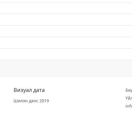
Визуал дата
Би
Үй
Шилэн данс 2019
in