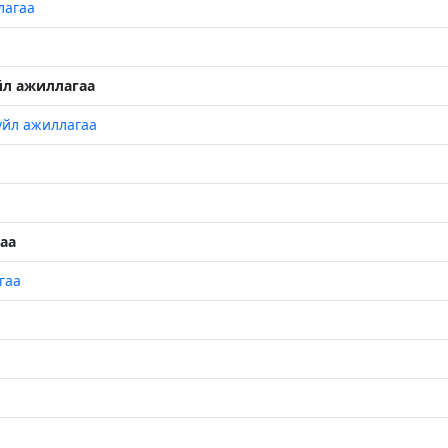
лагаа
йл ажиллагаа
үйл ажиллагаа
гаа
гаа