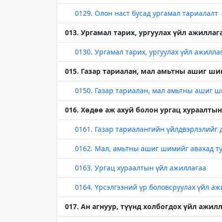
0129. Олон наст бусад ургамал тариалалт
013. Ургамал тарих, ургуулах үйл ажиллаг
0130. Ургамал тарих, ургуулах үйл ажилла
015. Газар тариалан, мал амьтны ашиг ши
0150. Газар тариалан, мал амьтны ашиг шим
016. Хөдөө аж ахуй болон ургац хураалты
0161. Газар тариалангийн үйлдвэрлэлийг д
0162. Мал, амьтны ашиг шимийг авахад ту
0163. Ургац хураалтын үйл ажиллагаа
0164. Үрсэлгээний үр боловсруулах үйл аж
017. Ан агнуур, түүнд холбогдох үйл ажил