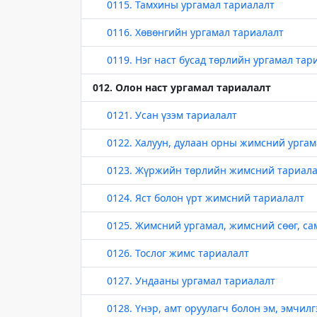
0115. Тамхины ургамал тариалалт
0116. Хөвөнгийн ургамал тариалалт
0119. Нэг наст бусад төрлийн ургамал тар
012. Олон наст ургамал тариалалт
0121. Усан үзэм тариалалт
0122. Халуун, дулаан орны жимсний ургам
0123. Жүржийн төрлийн жимсний тариала
0124. Яст болон үрт жимсний тариалалт
0125. Жимсний ургамал, жимсний сөөг, сам
0126. Тослог жимс тариалалт
0127. Ундааны ургамал тариалалт
0128. Үнэр, амт оруулагч болон эм, эмчилг