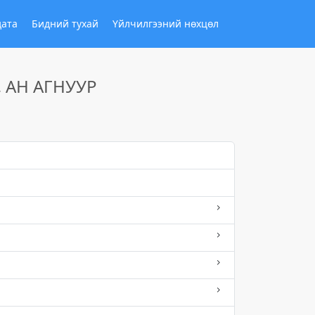
дата
Бидний тухай
Үйлчилгээний нөхцөл
, АН АГНУУР