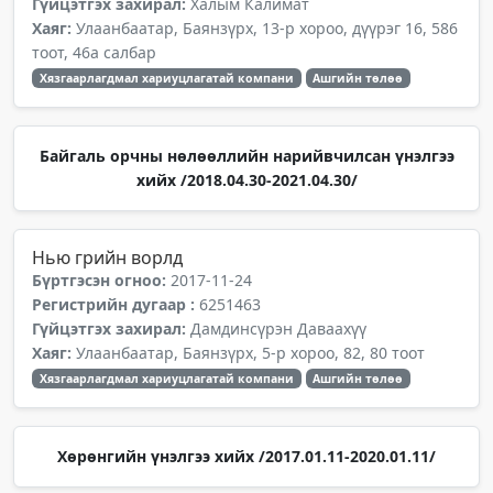
Гүйцэтгэх захирал:
Халым Калимат
Хаяг:
Улаанбаатар, Баянзүрх, 13-р хороо, дүүрэг 16, 586
тоот, 46а салбар
Хязгаарлагдмал хариуцлагатай компани
Ашгийн төлөө
Байгаль орчны нөлөөллийн нарийвчилсан үнэлгээ
хийх /2018.04.30-2021.04.30/
Нью грийн ворлд
Бүртгэсэн огноо:
2017-11-24
Регистрийн дугаар :
6251463
Гүйцэтгэх захирал:
Дамдинсүрэн Даваахүү
Хаяг:
Улаанбаатар, Баянзүрх, 5-р хороо, 82, 80 тоот
Хязгаарлагдмал хариуцлагатай компани
Ашгийн төлөө
Хөрөнгийн үнэлгээ хийх /2017.01.11-2020.01.11/