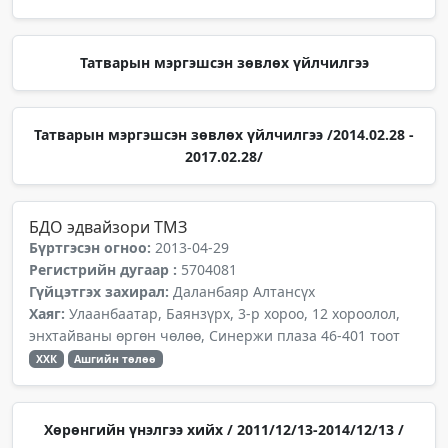
Татварын мэргэшсэн зөвлөх үйлчилгээ
Татварын мэргэшсэн зөвлөх үйлчилгээ /2014.02.28 -
2017.02.28/
БДО эдвайзори ТМЗ
Бүртгэсэн огноо:
2013-04-29
Регистрийн дугаар :
5704081
Гүйцэтгэх захирал:
Даланбаяр Алтансүх
Хаяг:
Улаанбаатар, Баянзүрх, 3-р хороо, 12 хороолол,
энхтайваны өргөн чөлөө, Синержи плаза 46-401 тоот
ХХК
Ашгийн төлөө
Хөрөнгийн үнэлгээ хийх / 2011/12/13-2014/12/13 /