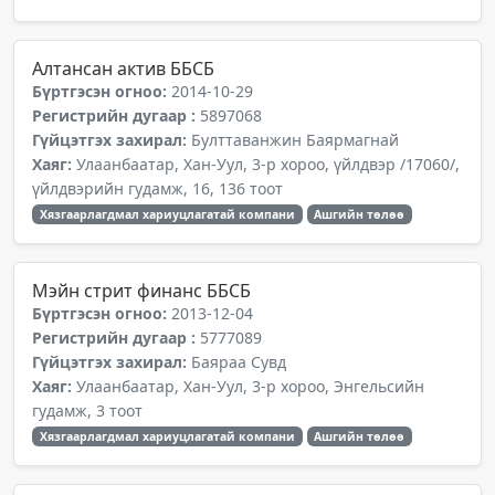
Алтансан актив ББСБ
Бүртгэсэн огноо:
2014-10-29
Регистрийн дугаар :
5897068
Гүйцэтгэх захирал:
Булттаванжин Баярмагнай
Хаяг:
Улаанбаатар, Хан-Уул, 3-р хороо, үйлдвэр /17060/,
үйлдвэрийн гудамж, 16, 136 тоот
Хязгаарлагдмал хариуцлагатай компани
Ашгийн төлөө
Мэйн стрит финанс ББСБ
Бүртгэсэн огноо:
2013-12-04
Регистрийн дугаар :
5777089
Гүйцэтгэх захирал:
Баяраа Сувд
Хаяг:
Улаанбаатар, Хан-Уул, 3-р хороо, Энгельсийн
гудамж, 3 тоот
Хязгаарлагдмал хариуцлагатай компани
Ашгийн төлөө