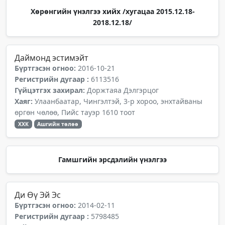
Хөрөнгийн үнэлгээ хийх /хугацаа 2015.12.18-
2018.12.18/
Даймонд эстимэйт
Бүртгэсэн огноо:
2016-10-21
Регистрийн дугаар :
6113516
Гүйцэтгэх захирал:
Доржтаяа Дэлгэрцог
Хаяг:
Улаанбаатар, Чингэлтэй, 3-р хороо, энхтайваны
өргөн чөлөө, Пийс тауэр 1610 тоот
ХХК
Ашгийн төлөө
Гамшгийн эрсдэлийн үнэлгээ
Ди Өү Эй Эс
Бүртгэсэн огноо:
2014-02-11
Регистрийн дугаар :
5798485