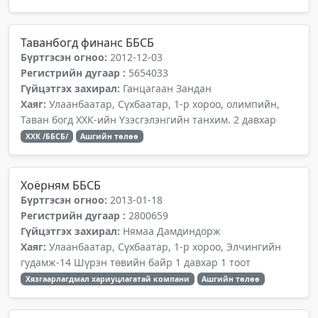
Таванбогд финанс ББСБ
Бүртгэсэн огноо:
2012-12-03
Регистрийн дугаар :
5654033
Гүйцэтгэх захирал:
Ганцагаан Зандан
Хаяг:
Улаанбаатар, Сүхбаатар, 1-р хороо, олимпийн,
Таван богд ХХК-ийн Үзэсгэлэнгийн танхим. 2 давхар
ХХК /ББСБ/
Ашгийн төлөө
Хоёрням ББСБ
Бүртгэсэн огноо:
2013-01-18
Регистрийн дугаар :
2800659
Гүйцэтгэх захирал:
Нямаа Дамдиндорж
Хаяг:
Улаанбаатар, Сүхбаатар, 1-р хороо, Элчингийн
гудамж-14 Шүрэн төвийн байр 1 давхар 1 тоот
Хязгаарлагдмал хариуцлагатай компани
Ашгийн төлөө