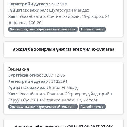
Регистрийн дугаар :
6109918
Гүйцэтгэх захирал:
Шугарсүрэн Мандах
Хаяг:
Улаанбаатар, Сонгинохайрхан, 19-р хороо, 21
хороолол, 106-20
Хязгаарлагдмал хариуцлагатай компани
Ашгийн төлөө
Эрсдэл ба хохирлын үнэлгээ өгөх үйл ажиллагаа
Энхнахиа
Бүртгэсэн огноо:
2007-12-06
Регистрийн дугаар :
3123294
Гүйцэтгэх захирал:
Батаа Энхболд
Хаяг:
Улаанбаатар, Баянгол, 20-р хороо, үйлдвэрийн
баруун бүс /16102/, товчооны зам, 13, 27 тоот
Хязгаарлагдмал хариуцлагатай компани
Ашгийн төлөө
Аудитын үйл ажиллагаа /2014.07.08-2017.07.08/