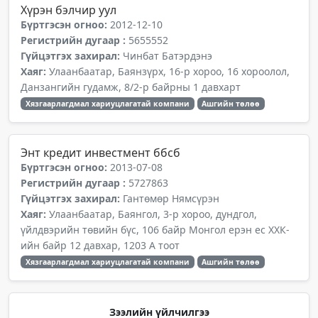
Хүрэн бэлчир уул
Бүртгэсэн огноо:
2012-12-10
Регистрийн дугаар :
5655552
Гүйцэтгэх захирал:
Чинбат Батэрдэнэ
Хаяг:
Улаанбаатар, Баянзүрх, 16-р хороо, 16 хороолол,
Данзангийн гудамж, 8/2-р байрны 1 давхарт
Хязгаарлагдмал хариуцлагатай компани
Ашгийн төлөө
Энт кредит инвестмент ббсб
Бүртгэсэн огноо:
2013-07-08
Регистрийн дугаар :
5727863
Гүйцэтгэх захирал:
Гантөмөр Нямсүрэн
Хаяг:
Улаанбаатар, Баянгол, 3-р хороо, дундгол,
үйлдвэрийн төвийн бүс, 106 байр Монгол ерэн ес ХХК-
ийн байр 12 давхар, 1203 А тоот
Хязгаарлагдмал хариуцлагатай компани
Ашгийн төлөө
Зээлийн үйлчилгээ