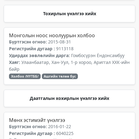
Тохирлын үнэлгээ хийх
Монголын ноос ноолуурын холбоо
Бүртгэсэн огноо:
2015-08-31
Регистрийн дугаар :
9113118
Удирдах зөвлөлийн дарга:
Гомбосүрэн Ёндонсамбуу
Хаяг:
Улаанбаатар, Хан-Уул, 1-р хороо, Ариггал ХХК-ийн
байр
Холбоо /НҮТББ/
Ашгийн төлөө бус
Даатгалын хохирлын үнэлгээ хийх
Мөнх эстимэйт үнэлгээ
Бүртгэсэн огноо:
2016-01-22
Регистрийн дугаар :
6040225