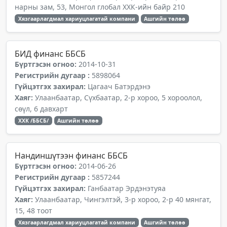
нарны зам, 53, Монгол глобал ХХК-ийн байр 210
Хязгаарлагдмал хариуцлагатай компани
Ашгийн төлөө
БИД финанс ББСБ
Бүртгэсэн огноо:
2014-10-31
Регистрийн дугаар :
5898064
Гүйцэтгэх захирал:
Цагаач Батэрдэнэ
Хаяг:
Улаанбаатар, Сүхбаатар, 2-р хороо, 5 хороолол,
сөүл, 6 давхарт
ХХК /ББСБ/
Ашгийн төлөө
Нандиншүтээн финанс ББСБ
Бүртгэсэн огноо:
2014-06-26
Регистрийн дугаар :
5857244
Гүйцэтгэх захирал:
Ганбаатар Эрдэнэтуяа
Хаяг:
Улаанбаатар, Чингэлтэй, 3-р хороо, 2-р 40 мянгат,
15, 48 тоот
Хязгаарлагдмал хариуцлагатай компани
Ашгийн төлөө