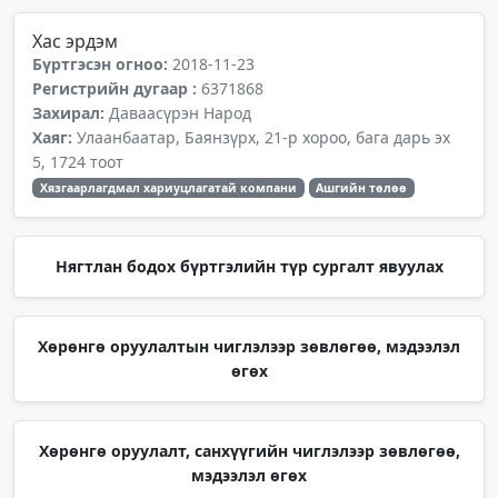
Хас эрдэм
Бүртгэсэн огноо:
2018-11-23
Регистрийн дугаар :
6371868
Захирал:
Даваасүрэн Народ
Хаяг:
Улаанбаатар, Баянзүрх, 21-р хороо, бага дарь эх
5, 1724 тоот
Хязгаарлагдмал хариуцлагатай компани
Ашгийн төлөө
Нягтлан бодох бүртгэлийн түр сургалт явуулах
Хөрөнгө оруулалтын чиглэлээр зөвлөгөө, мэдээлэл
өгөх
Хөрөнгө оруулалт, санхүүгийн чиглэлээр зөвлөгөө,
мэдээлэл өгөх