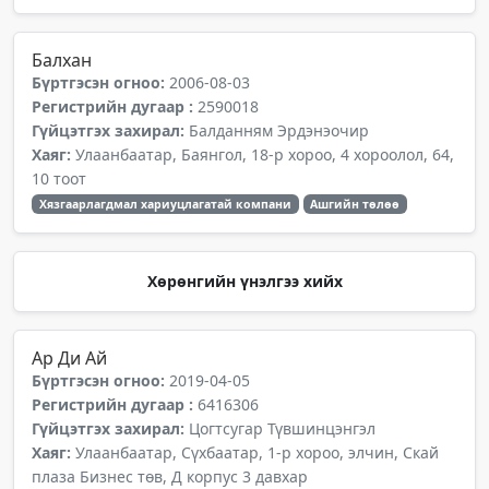
Балхан
Бүртгэсэн огноо:
2006-08-03
Регистрийн дугаар :
2590018
Гүйцэтгэх захирал:
Балданням Эрдэнэочир
Хаяг:
Улаанбаатар, Баянгол, 18-р хороо, 4 хороолол, 64,
10 тоот
Хязгаарлагдмал хариуцлагатай компани
Ашгийн төлөө
Хөрөнгийн үнэлгээ хийх
Ар Ди Ай
Бүртгэсэн огноо:
2019-04-05
Регистрийн дугаар :
6416306
Гүйцэтгэх захирал:
Цогтсугар Түвшинцэнгэл
Хаяг:
Улаанбаатар, Сүхбаатар, 1-р хороо, элчин, Скай
плаза Бизнес төв, Д корпус 3 давхар