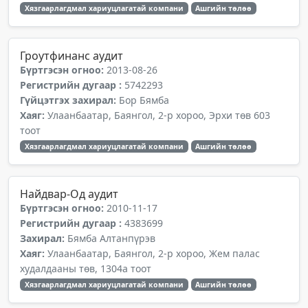
Хязгаарлагдмал хариуцлагатай компани
Ашгийн төлөө
Гроутфинанс аудит
Бүртгэсэн огноо:
2013-08-26
Регистрийн дугаар :
5742293
Гүйцэтгэх захирал:
Бор Бямба
Хаяг:
Улаанбаатар, Баянгол, 2-р хороо, Эрхи төв 603
тоот
Хязгаарлагдмал хариуцлагатай компани
Ашгийн төлөө
Найдвар-Од аудит
Бүртгэсэн огноо:
2010-11-17
Регистрийн дугаар :
4383699
Захирал:
Бямба Алтанпүрэв
Хаяг:
Улаанбаатар, Баянгол, 2-р хороо, Жем палас
худалдааны төв, 1304а тоот
Хязгаарлагдмал хариуцлагатай компани
Ашгийн төлөө