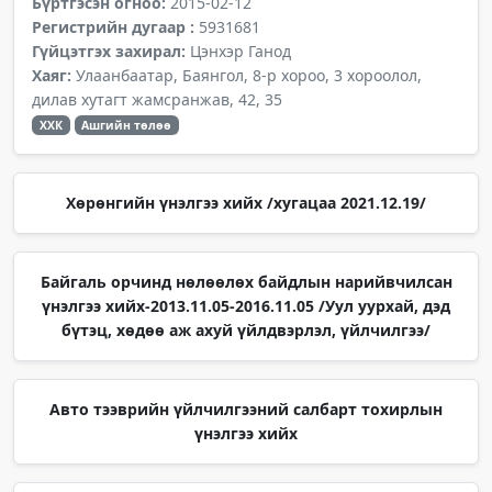
Бүртгэсэн огноо:
2015-02-12
Регистрийн дугаар :
5931681
Гүйцэтгэх захирал:
Цэнхэр Ганод
Хаяг:
Улаанбаатар, Баянгол, 8-р хороо, 3 хороолол,
дилав хутагт жамсранжав, 42, 35
ХХК
Ашгийн төлөө
Хөрөнгийн үнэлгээ хийх /хугацаа 2021.12.19/
Байгаль орчинд нөлөөлөх байдлын нарийвчилсан
үнэлгээ хийх-2013.11.05-2016.11.05 /Уул уурхай, дэд
бүтэц, хөдөө аж ахуй үйлдвэрлэл, үйлчилгээ/
Авто тээврийн үйлчилгээний салбарт тохирлын
үнэлгээ хийх