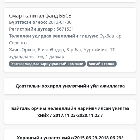
Смарткапитал фанд ББСБ
Бүртгэсэн огноо:
2013-01-30
Регистрийн дугаар :
5671531
Төлөөлөн удирдах зөвлөлийн гишүүн:
Сүхбаатар
Солонго
Хаяг:
Орхон, Баян-Өндөр, 3-р баг, Уурхайчин, ТТ
худалдааны төв, 1 давхар
Хязгаарлагдмал хариуцлагатай компани
Ашгийн төлөө
Даатгалын хохирол үнэлэгчийн үйл ажиллагаа
Байгаль орчны нөлөөллийн нарийвчилсан үнэлгээ
хийх / 2017.11.23-2020.11.23 /
Хөрөнгийн үнэлгээ хийх/2015.06.29-2018.06.29/