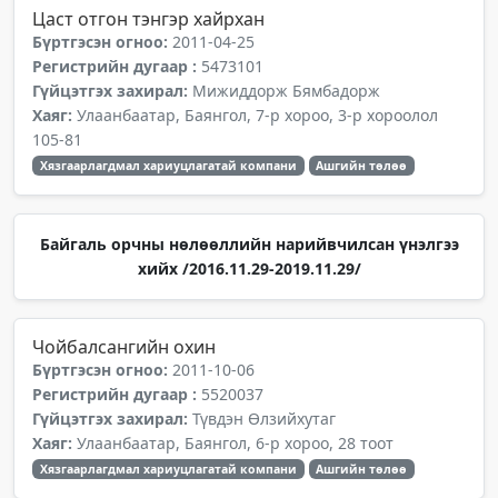
Цаст отгон тэнгэр хайрхан
Бүртгэсэн огноо:
2011-04-25
Регистрийн дугаар :
5473101
Гүйцэтгэх захирал:
Мижиддорж Бямбадорж
Хаяг:
Улаанбаатар, Баянгол, 7-р хороо, 3-р хороолол
105-81
Хязгаарлагдмал хариуцлагатай компани
Ашгийн төлөө
Байгаль орчны нөлөөллийн нарийвчилсан үнэлгээ
хийх /2016.11.29-2019.11.29/
Чойбалсангийн охин
Бүртгэсэн огноо:
2011-10-06
Регистрийн дугаар :
5520037
Гүйцэтгэх захирал:
Түвдэн Өлзийхутаг
Хаяг:
Улаанбаатар, Баянгол, 6-р хороо, 28 тоот
Хязгаарлагдмал хариуцлагатай компани
Ашгийн төлөө