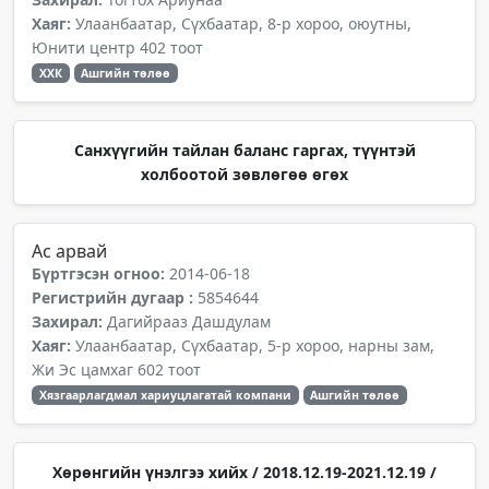
Хаяг:
Улаанбаатар, Сүхбаатар, 8-р хороо, оюутны,
Юнити центр 402 тоот
ХХК
Ашгийн төлөө
Санхүүгийн тайлан баланс гаргах, түүнтэй
холбоотой зөвлөгөө өгөх
Ас арвай
Бүртгэсэн огноо:
2014-06-18
Регистрийн дугаар :
5854644
Захирал:
Дагийрааз Дашдулам
Хаяг:
Улаанбаатар, Сүхбаатар, 5-р хороо, нарны зам,
Жи Эс цамхаг 602 тоот
Хязгаарлагдмал хариуцлагатай компани
Ашгийн төлөө
Хөрөнгийн үнэлгээ хийх / 2018.12.19-2021.12.19 /