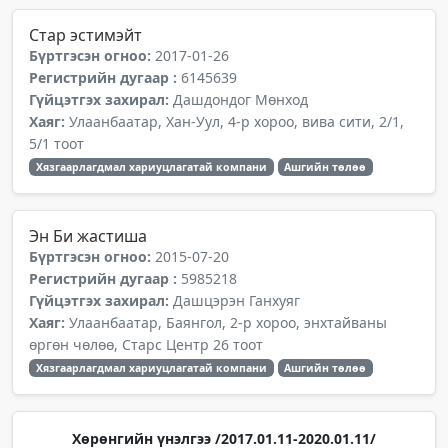
Стар эстимэйт
Бүртгэсэн огноо:
2017-01-26
Регистрийн дугаар :
6145639
Гүйцэтгэх захирал:
Дашдондог Мөнход
Хаяг:
Улаанбаатар, Хан-Уул, 4-р хороо, вива сити, 2/1,
5/1 тоот
Хязгаарлагдмал хариуцлагатай компани
Ашгийн төлөө
Эн Би жастиша
Бүртгэсэн огноо:
2015-07-20
Регистрийн дугаар :
5985218
Гүйцэтгэх захирал:
Дашцэрэн Ганхуяг
Хаяг:
Улаанбаатар, Баянгол, 2-р хороо, энхтайваны
өргөн чөлөө, Старс Центр 26 тоот
Хязгаарлагдмал хариуцлагатай компани
Ашгийн төлөө
Хөрөнгийн үнэлгээ /2017.01.11-2020.01.11/