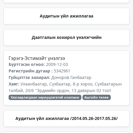
Аудитын үйл ажиллагаа
Даатгалын хохирол үнэлэгчийн
Гэрэгэ-Эстимэйт үнэлгээ
Бүртгэсэн огноо:
2009-12-03
Регистрийн дугаар :
5342961
Гүйцэтгэх захирал:
Доноров Ганбаатар
Хаяг:
Улаанбаатар, Сүхбаатар, 8-р хороо, Сүхбаатарын
талбай, 20/6 "Эрдмийн ордон, 13 давхрын 02 тоот
Хязгаарлагдмал хариуцлагатай компани
Ашгийн төлөө
Аудитын үйл ажиллагаа /2014.05.26-2017.05.26/