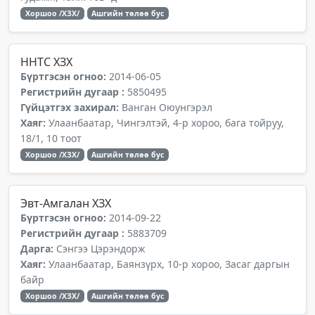
Хоршоо /ХЗХ/
Ашгийн төлөө бус
ННТС ХЗХ
Бүртгэсэн огноо:
2014-06-05
Регистрийн дугаар :
5850495
Гүйцэтгэх захирал:
Ванган Оюунгэрэл
Хаяг:
Улаанбаатар, Чингэлтэй, 4-р хороо, бага тойруу,
18/1, 10 тоот
Хоршоо /ХЗХ/
Ашгийн төлөө бус
Эвт-Амгалан ХЗХ
Бүртгэсэн огноо:
2014-09-22
Регистрийн дугаар :
5883709
Дарга:
Сэнгээ Цэрэндорж
Хаяг:
Улаанбаатар, Баянзүрх, 10-р хороо, Засаг даргын
байр
Хоршоо /ХЗХ/
Ашгийн төлөө бус