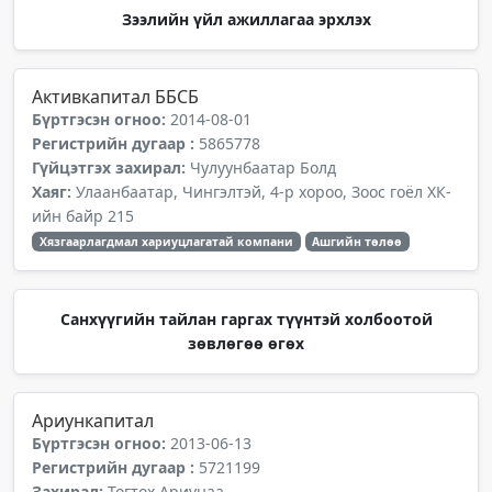
Зээлийн үйл ажиллагаа эрхлэх
Активкапитал ББСБ
Бүртгэсэн огноо:
2014-08-01
Регистрийн дугаар :
5865778
Гүйцэтгэх захирал:
Чулуунбаатар Болд
Хаяг:
Улаанбаатар, Чингэлтэй, 4-р хороо, Зоос гоёл ХК-
ийн байр 215
Хязгаарлагдмал хариуцлагатай компани
Ашгийн төлөө
Санхүүгийн тайлан гаргах түүнтэй холбоотой
зөвлөгөө өгөх
Ариункапитал
Бүртгэсэн огноо:
2013-06-13
Регистрийн дугаар :
5721199
Захирал:
Тогтох Ариунаа