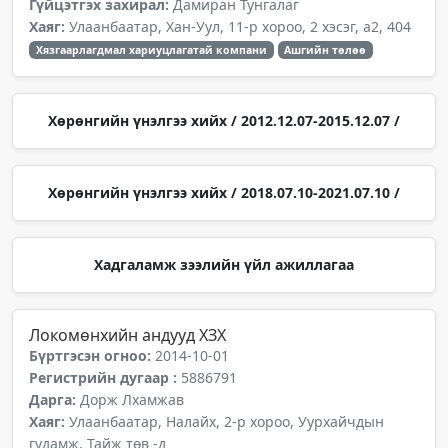
Гүйцэтгэх захирал:
Дамиран Тунгалаг
Хаяг:
Улаанбаатар, Хан-Уул, 11-р хороо, 2 хэсэг, а2, 404
Хязгаарлагдмал хариуцлагатай компани
Ашгийн төлөө
Хөрөнгийн үнэлгээ хийх / 2012.12.07-2015.12.07 /
Хөрөнгийн үнэлгээ хийх / 2018.07.10-2021.07.10 /
Хадгаламж зээлийн үйл ажиллагаа
Локомөнхийн андууд ХЗХ
Бүртгэсэн огноо:
2014-10-01
Регистрийн дугаар :
5886791
Дарга:
Дорж Лхамжав
Хаяг:
Улаанбаатар, Налайх, 2-р хороо, Уурхайчдын
гудамж, Тайж төв -д