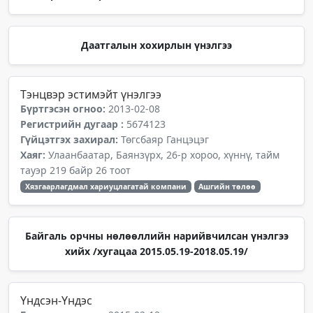
Даатгалын хохирлын үнэлгээ
Тэнцвэр эстимэйт үнэлгээ
Бүртгэсэн огноо:
2013-02-08
Регистрийн дугаар :
5674123
Гүйцэтгэх захирал:
Төгсбаяр Ганцэцэг
Хаяг:
Улаанбаатар, Баянзүрх, 26-р хороо, хүннү, тайм
тауэр 219 байр 26 тоот
Хязгаарлагдмал хариуцлагатай компани
Ашгийн төлөө
Байгаль орчны нөлөөллийн нарийвчилсан үнэлгээ
хийх /хугацаа 2015.05.19-2018.05.19/
Үндсэн-Үндэс