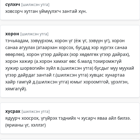
сүлээч
[шилжсэн утга]
ховсорч хутган үймүүлэгч зантай хүн.
хорон
[шилжсэн утга]
тэчьяадам, зэвүүрхэм, хорон үг (ёж үг, зэвүүн үг), хорон
санаа агуулах (атаархан хорсох, бусдад хор хүргэх санаа
өвөрлөх), хорон үгээр дайрах (хор хөдөлгөх үгээр дайрах),
хорон хажир (а.хорон хамхаг өвс б.малд тохиромжгүй
хужир шорвогийн зүйл в.(шилжсэн утга) бусдыг муу муухай
үгээр дайрдаг зантай г.(шилжсэн утга) хувцас хунартаа
хайр гамгүй д.(шилжсэн утга) юмыг хороомтгой, үрэлгэн,
хямгагүй).
хусрах
[шилжсэн утга]
ядуурч хоосрох, үгүйрэх тэднийх ч хусарч яваа айл билээ.
(ярианы үг, хэллэг)