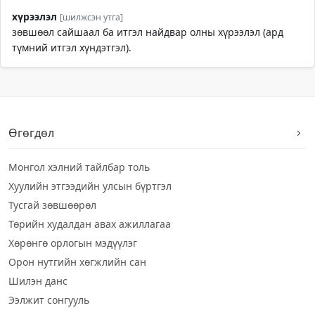
хүрээлэл
[шилжсэн утга]
зөвшөөл сайшаал ба итгэл найдвар олны хүрээлэл (ард
түмний итгэл хүндэтгэл).
Өгөгдөл
Монгол хэлний тайлбар толь
Хуулийн этгээдийн улсын бүртгэл
Тусгай зөвшөөрөл
Төрийн худалдан авах ажиллагаа
Хөрөнгө орлогын мэдүүлэг
Орон нутгийн хөгжлийн сан
Шилэн данс
Ээлжит сонгууль