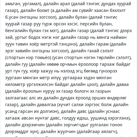
амьтан, ургамал), далайн арал (далай тэнгис дундах хуурай
газар), далайн боомт (а.далайн ам сүвийг хаасан бэхлэлт
б.усан онгоцны зогсоол), далайн булан (далай тэнгис
хуурай газар руу түрж орсон хэсэг, персийн булан,
бенгалийн булан гэх мэт), далайн газар (далай тэнгис дээрх
зай, уртыг бодох нэгж нэг далайн газар нь мянга найман
зуун тавин хоёр метртэй тэнцэнэ), далайн гарам (далайн
эрэг хавийн онгоцны зогсоол), далайн гахай сэлэлт
(спортын нэр томьёо) (усан спортын нэгэн төрлийн сэлэлт),
далайн гуу (далайн хөвөө орчмын ёроолоор тархаж байдаг
урт гүн гуу, хоёр хажуу нь нэлээд эгц бөгөөд гүнээрээ
зургаан мянган метр илүү, уртаараа хэдэн мянган
километр үргэлжилсэн байдаг далайн цээл), далайн даваа
(далайн ёроолын нуруу эх газар бологн эх газрын
залгаагаас алс их далайн дундах ёроолд орших өндөрлөг
газар), далайн давалгаа (хүчит салхи зэргээс болж далайн
усанд гарсан их долгион), далайн давс (далайн уснаас
хатааж авсан нунтаг давс, голдуу идэш, уушинд хэрэглэнэ),
далайн дээрэмчин (далайн зорчигчдыг уулгалан тонон
дээрэмддэг хүн), далайн жуулчин (далайгаар аялагч),