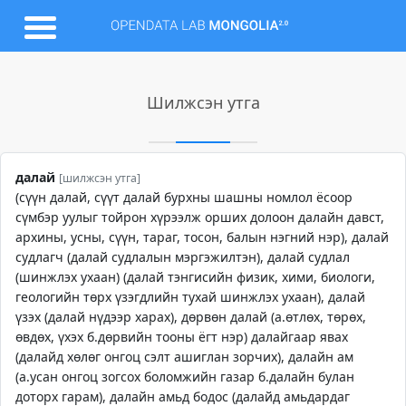
Шилжсэн утга
далай
[шилжсэн утга]
(сүүн далай, сүүт далай бурхны шашны номлол ёсоор
сүмбэр уулыг тойрон хүрээлж орших долоон далайн давст,
архины, усны, сүүн, тараг, тосон, балын нэгний нэр), далай
судлагч (далай судлалын мэргэжилтэн), далай судлал
(шинжлэх ухаан) (далай тэнгисийн физик, хими, биологи,
геологийн төрх үзэгдлийн тухай шинжлэх ухаан), далай
үзэх (далай нүдээр харах), дөрвөн далай (а.өтлөх, төрөх,
өвдөх, үхэх б.дөрвийн тооны ёгт нэр) далайгаар явах
(далайд хөлөг онгоц сэлт ашиглан зорчих), далайн ам
(а.усан онгоц зогсох боломжийн газар б.далайн булан
доторх гарам), далайн амьд бодос (далайд амьдардаг