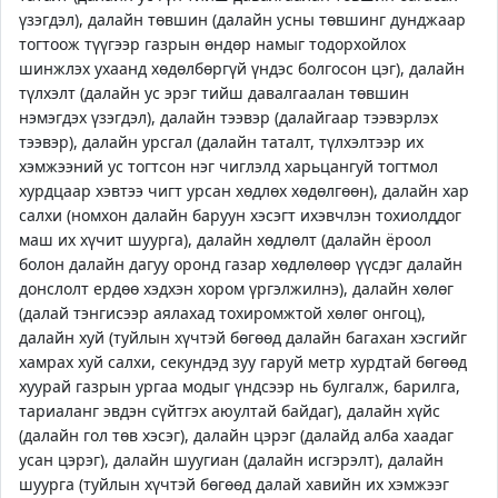
үзэгдэл), далайн төвшин (далайн усны төвшинг дунджаар
тогтоож түүгээр газрын өндөр намыг тодорхойлох
шинжлэх ухаанд хөдөлбөргүй үндэс болгосон цэг), далайн
түлхэлт (далайн ус эрэг тийш давалгаалан төвшин
нэмэгдэх үзэгдэл), далайн тээвэр (далайгаар тээвэрлэх
тээвэр), далайн урсгал (далайн таталт, түлхэлтээр их
хэмжээний ус тогтсон нэг чиглэлд харьцангуй тогтмол
хурдцаар хэвтээ чигт урсан хөдлөх хөдөлгөөн), далайн хар
салхи (номхон далайн баруун хэсэгт ихэвчлэн тохиолддог
маш их хүчит шуурга), далайн хөдлөлт (далайн ёроол
болон далайн дагуу оронд газар хөдлөлөөр үүсдэг далайн
донслолт ердөө хэдхэн хором үргэлжилнэ), далайн хөлөг
(далай тэнгисээр аялахад тохиромжтой хөлөг онгоц),
далайн хуй (туйлын хүчтэй бөгөөд далайн багахан хэсгийг
хамрах хуй салхи, секундэд зуу гаруй метр хурдтай бөгөөд
хуурай газрын ургаа модыг үндсээр нь булгалж, барилга,
тариаланг эвдэн сүйтгэх аюултай байдаг), далайн хүйс
(далайн гол төв хэсэг), далайн цэрэг (далайд алба хаадаг
усан цэрэг), далайн шуугиан (далайн исгэрэлт), далайн
шуурга (туйлын хүчтэй бөгөөд далай хавийн их хэмжээг