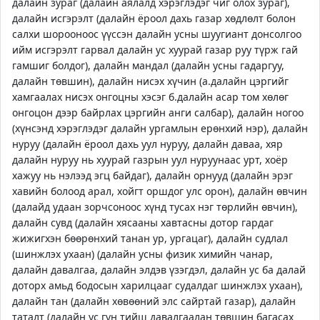
далайн зураг (далайн аялалд хэрэглэдэг чиг олох зураг),
далайн исгэрэлт (далайн ёроол дахь газар хөдлөлт болон
салхи шорооноос үүссэн далайн усны шуугиант донсолгоо
ийм исгэрэлт гарвал далайн ус хуурай газар руу түрж гай
гамшиг болдог), далайн мандал (далайн усны гадаргуу,
далайн төвшин), далайн нисэх хүчин (а.далайн цэргийг
хамгаалах нисэх онгоцны хэсэг б.далайн асар том хөлөг
онгоцон дээр байрлах цэргийн анги салбар), далайн ногоо
(хүнсэнд хэрэглэдэг далайн ургамлын ерөнхий нэр), далайн
нуруу (далайн ёроол дахь уул нуруу, далайн даваа, хяр
далайн нуруу нь хуурай газрын уул нуруунаас урт, хоёр
хажуу нь нэлээд эгц байдаг), далайн орнууд (далайн эрэг
хавийн болоод арал, хойгт оршдог улс орон), далайн өвчин
(далайд удаан зорчсоноос хүнд тусах нэг төрлийн өвчин),
далайн сувд (далайн хясааны хавтасны дотор гардаг
жижигхэн бөөрөнхий танан ур, ургацаг), далайн судлал
(шинжлэх ухаан) (далайн усны физик химийн чанар,
далайн давалгаа, далайн элдэв үзэгдэл, далайн ус ба далай
доторх амьд бодосын харилцааг судалдаг шинжлэх ухаан),
далайн тан (далайн хөвөөний элс сайртай газар), далайн
таталт (далайн ус гүн тийш давалгаалан төвшин багасах