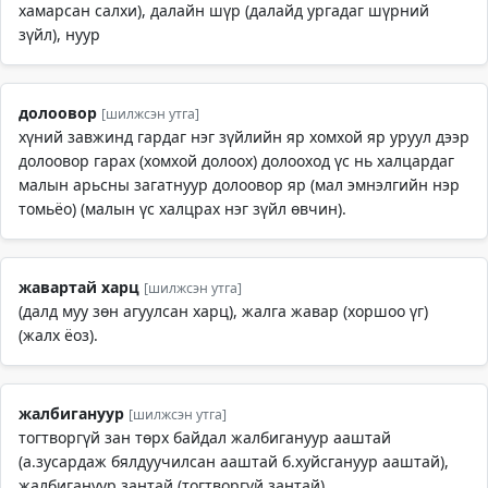
хамарсан салхи), далайн шүр (далайд ургадаг шүрний
зүйл), нуур
долоовор
[шилжсэн утга]
хүний завжинд гардаг нэг зүйлийн яр хомхой яр уруул дээр
долоовор гарах (хомхой долоох) долооход үс нь халцардаг
малын арьсны загатнуур долоовор яр (мал эмнэлгийн нэр
томьёо) (малын үс халцрах нэг зүйл өвчин).
жавартай харц
[шилжсэн утга]
(далд муу зөн агуулсан харц), жалга жавар (хоршоо үг)
(жалх ёоз).
жалбигануур
[шилжсэн утга]
тогтворгүй зан төрх байдал жалбигануур ааштай
(а.зусардаж бялдуучилсан ааштай б.хуйсгануур ааштай),
жалбигануур зантай (тогтворгүй зантай).