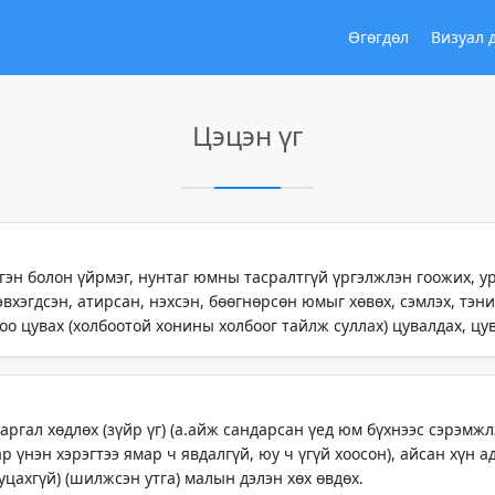
Өгөгдөл
Визуал 
Цэцэн үг
нгэн болон үйрмэг, нунтаг юмны тасралтгүй үргэлжлэн гоожих, урс
вхэгдсэн, атирсан, нэхсэн, бөөгнөрсөн юмыг хөвөх, сэмлэх, тэний
оо цувах (холбоотой хонины холбоог тайлж суллах) цувалдах, цув
 аргал хөдлөх (зүйр үг) (а.айж сандарсан үед юм бүхнээс сэрэмжл
ар үнэн хэрэгтээ ямар ч явдалгүй, юу ч үгүй хоосон), айсан хүн ад
уцахгүй) (шилжсэн утга) малын дэлэн хөх өвдөх.