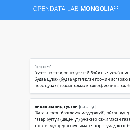
[цэцэн үг]
(хүчээ нэгтгэх, эв нэгдэлтэй байх нь чухал) ши
будаа цувах (будаа үргэлжлэн гоожин асгарах) э
ноос цувах (ноосыг сэмлэж хөвөх), хонины холб
айвал аминд тустай
[цэцэн үг]
(бага ч гэсэн болгоомж илүүдэхгүй), айсан хүнд
газар буггүй (цэцэн үг) (үнэхээр сэжиглэсэн газ
тасарч мухардсан хүн ямар ч хэрэг үйлдэхээс б