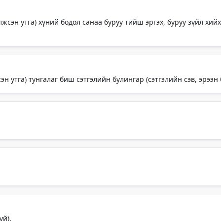
лжсэн утга) хүний бодол санаа буруу тийш эргэх, буруу зүйл хий
эн утга) тунгалаг биш сэтгэлийн булингар (сэтгэлийн сэв, эрээн 
үй).