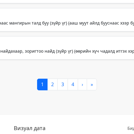
наас мангирын талд буу (зүйр үг) (ааш муут айлд бууснаас хээр 
 найдахаар, зоригтоо найд (зүйр үг) (өөрийн хүч чадалд итгэх хэр
1
2
3
4
›
»
Визуал дата
Би