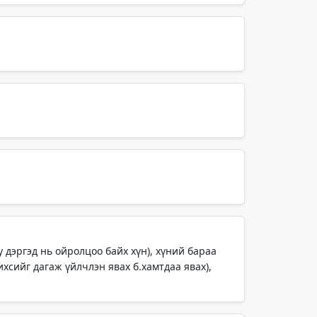
у дэргэд нь ойролцоо байх хүн), хүний бараа
ихсийг дагаж үйлчлэн явах б.хамтдаа явах),