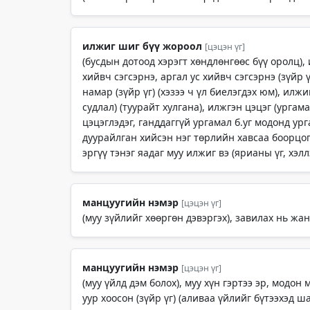
илжиг шиг бүү жороол
[цэцэн үг]
(бусдын дотоод хэрэгт хөндлөнгөөс бүү оролц), 
хийвч сэгсэрнэ, аргал ус хийвч сэгсэрнэ (зүйр 
намар (зүйр үг) (хэзээ ч үл биелэгдэх юм), илж
судлал) (туурайт хулгана), илжгэн цэцэг (урга
цэцэглэдэг, ганддаггүй ургамал б.уг модонд ур
дуурайлган хийсэн нэг төрлийн хавсаа боорцог
эргүү тэнэг яадаг муу илжиг вэ (ярианы үг, хэлл
манцуугийн нэмэр
[цэцэн үг]
(муу зүйлийг хөөргөн дэвэргэх), завилах нь жа
манцуугийн нэмэр
[цэцэн үг]
(муу үйлд дэм болох), муу хүн гэртээ эр, модон
уур хоосон (зүйр үг) (аливаа үйлийг бүтээхэд ш