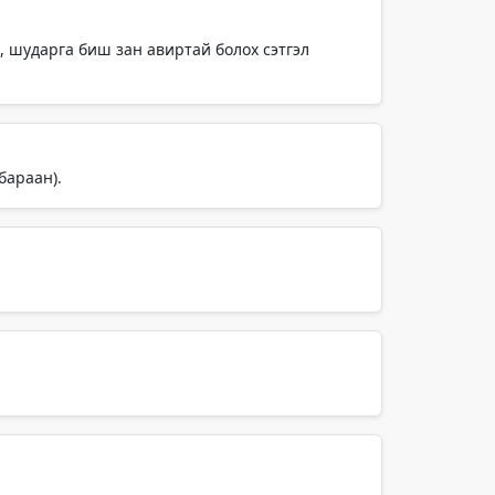
х, шударга биш зан авиртай болох сэтгэл
бараан).