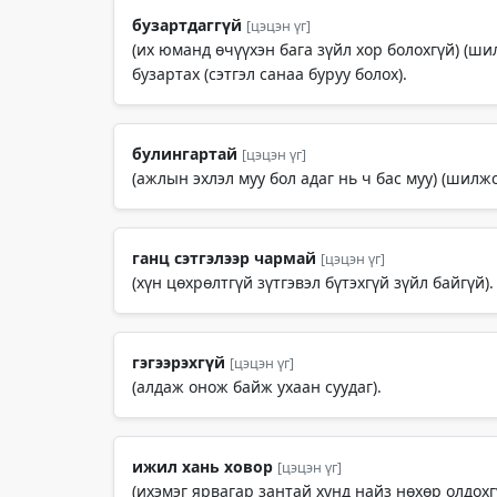
бузартдаггүй
[цэцэн үг]
(их юманд өчүүхэн бага зүйл хор болохгүй) (ши
бузартах (сэтгэл санаа буруу болох).
булингартай
[цэцэн үг]
(ажлын эхлэл муу бол адаг нь ч бас муу) (шилжс
ганц сэтгэлээр чармай
[цэцэн үг]
(хүн цөхрөлтгүй зүтгэвэл бүтэхгүй зүйл байгүй).
гэгээрэхгүй
[цэцэн үг]
(алдаж онож байж ухаан суудаг).
ижил хань ховор
[цэцэн үг]
(ихэмэг ярвагар зантай хүнд найз нөхөр олдохг