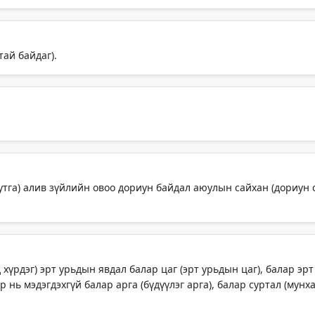
тай байдаг).
тга) алив зүйлийн овоо дориун байдал аюулын сайхан (дориун са
 хүрдэг) эрт урьдын явдал балар цаг (эрт урьдын цаг), балар эрт
р нь мэдэгдэхгүй балар арга (бүдүүлэг арга), балар суртал (мунха