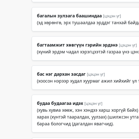
багалын зулзага баашиндаа
[цэцэн үг]
(эд хөрөнгө, эрх тушаалдаа эрддэг танхай бай
багтаамжит хөвгүүн гэрийн эрдэнэ
[цэцэн үг]
(хүний эрдэм чадал хэрэгцээтэй газраа үнэ цэн
бас нэг дархан засдаг
[цэцэн үг]
(хоосон нэрээр худал хуурмаг ажил хийхийг үл 
будаа будаагаа идэх
[цэцэн үг]
(хувь хувиа хөөж, хэн хэндээ харш хоргүй байх)
харах (хүнтэй тааралдах, уулзах) (шилжсэн утга
бараа бологчид (дагалдан явагчид).