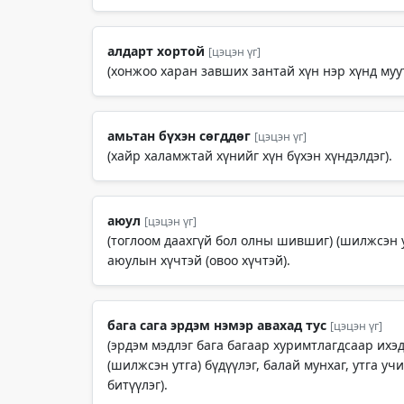
алдарт хортой
[цэцэн үг]
(хонжоо харан завших зантай хүн нэр хүнд муу
амьтан бүхэн сөгддөг
[цэцэн үг]
(хайр халамжтай хүнийг хүн бүхэн хүндэлдэг).
аюул
[цэцэн үг]
(тоглоом даахгүй бол олны шившиг) (шилжсэн у
аюулын хүчтэй (овоо хүчтэй).
бага сага эрдэм нэмэр авахад тус
[цэцэн үг]
(эрдэм мэдлэг бага багаар хуримтлагдсаар ихэд
(шилжсэн утга) бүдүүлэг, балай мунхаг, утга учи
битүүлэг).