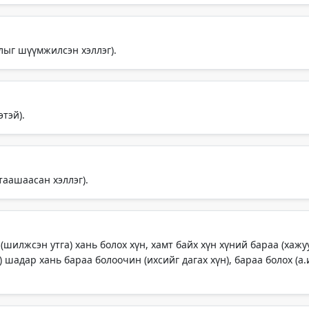
длыг шүүмжилсэн хэллэг).
этэй).
таашаасан хэллэг).
 (шилжсэн утга) хань болох хүн, хамт байх хүн хүний бараа (хажу
) шадар хань бараа болоочин (ихсийг дагах хүн), бараа болох (а.