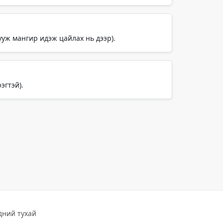
бууж мангир идэж цайлах нь дээр).
эгтэй).
дний тухай