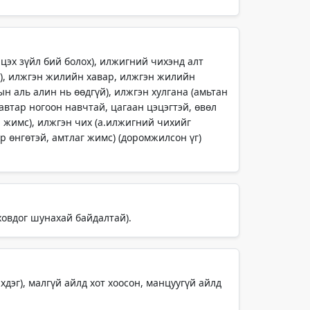
ийцэх зүйл бий болох), илжигний чихэнд алт
ггүй), илжгэн жилийн хавар, илжгэн жилийн
рын аль алин нь өөдгүй), илжгэн хулгана (амьтан
равтар ногоон навчтай, цагаан цэцэгтэй, өвөл
он жимс), илжгэн чих (а.илжигний чихийг
р өнгөтэй, амтлаг жимс) (доромжилсон үг)
 ховдог шунахай байдалтай).
лхдэг), малгүй айлд хот хоосон, манцуугүй айлд