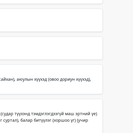
йхан), аюулын хүүхэд (овоо дориун хүүхэд),
 (судар түүхэнд тэмдэглэгдээгүй маш эртний үе)
г суртал), балар битүүлэг (хоршоо үг) (учир