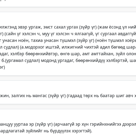
илжгэнд эвэр ургаж, эмст сахал ургах (зүйр үг) (жам ёсонд үл н
үг) (сайн үг хэлсэн ч, муу үг хэлсэн ч ялгаагүй, үг сургаал авда
иг унасан ноён, тахиа унасан түшмэл (зүйр үг) (ноён түшмэл хоё
мал судлал) (а.модорхог иштэй, илжигний чихтэй адил бөгөөд ша
гадаг, хэлбэр бөөрөнхийвтэр, өнгө шар, амт амттайхан, зүйл ол
 б.(ургамал судлал) модонд ургадаг, бөөрөнхийдүү хэлбэртэй, ша
эг)
нжин, залгих нь мангас (зүйр үг) (гадаад төрх нь баатар шиг авч
 манцуу ууртаа эр (зүйр үг) (арчаагүй эр хүн гэрийнхнийгээ дээрэ
аардлагатай зүйлийг нь бүрдүүлэх хэрэгтэй).