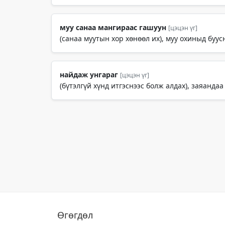
муу санаа мангираас гашуун
[цэцэн үг]
(санаа муутын хор хөнөөл их), муу охиныд буус
найдаж унгараг
[цэцэн үг]
(бүтэлгүй хүнд итгэснээс болж алдах), заяандаа
Өгөгдөл