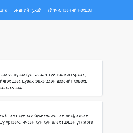
дата
Бидний тухай
Үйлчилгээний нөхцөл
ах ус цувах (ус тасралтгүй гоожин урсах),
лгэх дээс цувах (эвхэгдсэн дээсийг хөвөх),
рах, сувах.
эх б.гэмт хүн юм бүхнээс хулган айх), айсан
уу үргээж, ичсэн хүн хүн алах (цэцэн үг) (арга