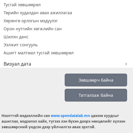
Тусгай зөвшөөрөл
Төрийн худалдан авах ажиллагаа
Хөрөнгө орлогын мэдүүлэг
Орон нутгийн хөгжлийн сан
Шилэн данс
Ээлжит сонгууль
Ашигт малтмал тусгай зөвшөөрөл
Визуал дата
Шилэн данс 2019
Зөвшөөрч байна
Бидний тухай
Татгалзаж байна
Үйлчилгээний нөхцөл
info@opendatalab.mn
Нээлттэй мэдээллийн сан
www.opendatalab.mn
цахим хуудсыг
© 2026 OPENDATA LAB MONGOLIA.
ашиглах, мэдээлэл хайх, түгээх хэн бүхэн доорх нөхцөлийг хүлээн
зөвшөөрсний үндсэн дээр үйлчилгээ авах эрхтэй.