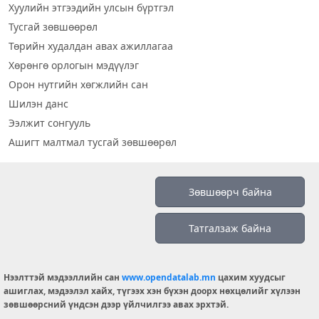
Хуулийн этгээдийн улсын бүртгэл
Тусгай зөвшөөрөл
Төрийн худалдан авах ажиллагаа
Хөрөнгө орлогын мэдүүлэг
Орон нутгийн хөгжлийн сан
Шилэн данс
Ээлжит сонгууль
Ашигт малтмал тусгай зөвшөөрөл
Визуал дата
Зөвшөөрч байна
Шилэн данс 2019
Татгалзаж байна
Бидний тухай
Үйлчилгээний нөхцөл
info@opendatalab.mn
Нээлттэй мэдээллийн сан
www.opendatalab.mn
цахим хуудсыг
ашиглах, мэдээлэл хайх, түгээх хэн бүхэн доорх нөхцөлийг хүлээн
© 2026 OPENDATA LAB MONGOLIA.
зөвшөөрсний үндсэн дээр үйлчилгээ авах эрхтэй.