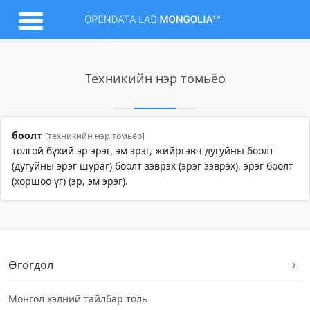
Техникийн нэр томьёо
боолт
[техникийн нэр томьёо]
толгой бүхий эр эрэг, эм эрэг, жийргэвч дугуйны боолт
(дугуйны эрэг шураг) боолт зэврэх (эрэг зэврэх), эрэг боолт
(хоршоо үг) (эр, эм эрэг).
Өгөгдөл
Монгол хэлний тайлбар толь