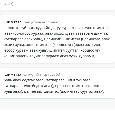
авах).
шимтгэл
[санхүүгийн нэр томьёо]
орлогын зүйлээс, хуулийн дагуу хурааж авах хувь шимтгэл
авах (орлогоос хурааж авах зохих хувь), татварын шимтгэл
(татвараас авах хувь), цалингийн шимтгэл (цалингаас авах
зохих хувь), ашиг шимтгэл (хоршоо үг) (орлогоос хууль
ёсоор хурааж авах хувь), шимтгэл суутгал (хоршоо үг)
(ашиг орлогын зүйлээс хурааж авах хувь, хураамж).
шимтгэх
[санхүүгийн нэр томьёо]
хувь авах суутгах гааль татвараас шимтгэх (гааль
татвараас хувь бодож авах), орлогоос шимтгэх (орлогоос
хувь авах), цалингаас шимтгэх (цалингаас суутгал авах).