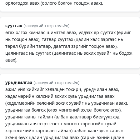
орлогодож авах (орлого болгон тооцож авах).
суутгах
[санхүүгийн нэр томьёо]
өгөх олгох юмнаас шимтгэл авах, үлдээх өр суутгах (өрийг
нь тооцон авах), татвар суутгах (цалин хөлс зэргээс нь
төрөл бүрийн татвар, даатгал зэргийг тооцон авах),
цалингаас нь суутгах (цалингаас нь зохих хувийг нь бодож
авах).
урьдчилгаа
[санхүүгийн нэр томьёо]
ажил үйл хийхийг хэлэлцэн тохирч, урьдчилан авах,
хөдөлмөрийн хөлсний зохих хувь урьдчилгаа авах
(хөдөлмөрийн хөлсний зохих хувийг нь урьдчилан авах),
урьдчилгаа болгох (өгөх мөнгөний эхлэл болгож өгөх),
урьдчилгааны тайлан (албан даалгавар биелүүлэхэд
урьдчилан авч хэрэглэсэн мөнгөн хөрөнгийн тухай
хэрэглэгчийн гаргасан тайлан) албан хаагчдын сарын
эхэнд буух цалин урьдчилгаа авах (сарын эхний цалин