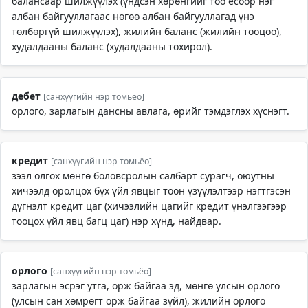
балансаар шилжүүлэх (үндсэн хөрөнгийг тоо ёсоор нэг
албан байгууллагаас нөгөө албан байгууллагад үнэ
төлбөргүй шилжүүлэх), жилийн баланс (жилийн тооцоо),
худалдааны баланс (худалдааны тохирол).
дебет
[санхүүгийн нэр томьёо]
орлого, зарлагын дансны авлага, өрийг тэмдэглэх хүснэгт.
кредит
[санхүүгийн нэр томьёо]
зээл олгох мөнгө боловсролын салбарт сурагч, оюутны
хичээлд оролцох бүх үйл явцыг тоон үзүүлэлтээр нэгтгэсэн
дүгнэлт кредит цаг (хичээлийн цагийг кредит үнэлгээгээр
тооцох үйл явц багц цаг) нэр хүнд, найдвар.
орлого
[санхүүгийн нэр томьёо]
зарлагын эсрэг утга, орж байгаа эд, мөнгө улсын орлого
(улсын сан хөмрөгт орж байгаа зүйл), жилийн орлого