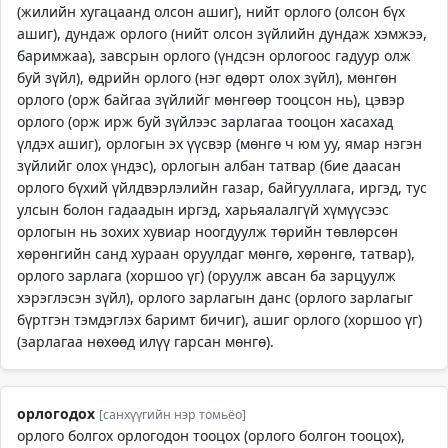
(жилийн хугацаанд олсон ашиг), нийт орлого (олсон бүх
ашиг), дундаж орлого (нийт олсон зүйлийн дундаж хэмжээ,
баримжаа), завсрын орлого (үндсэн орлогоос гадуур олж
буй зүйл), өдрийн орлого (нэг өдөрт олох зүйл), мөнгөн
орлого (орж байгаа зүйлийг мөнгөөр тооцсон нь), цэвэр
орлого (орж ирж буй зүйлээс зарлагаа тооцон хасахад
үлдэх ашиг), орлогын эх үүсвэр (мөнгө ч юм уу, ямар нэгэн
зүйлийг олох үндэс), орлогын албан татвар (бие даасан
орлого бүхий үйлдвэрлэлийн газар, байгууллага, иргэд, тус
улсын болон гадаадын иргэд, харьяалалгүй хүмүүсээс
орлогын нь зохих хувиар ноогдуулж төрийн төвлөрсөн
хөрөнгийн санд хураан оруулдаг мөнгө, хөрөнгө, татвар),
орлого зарлага (хоршоо үг) (оруулж авсан ба зарцуулж
хэрэглэсэн зүйл), орлого зарлагын данс (орлого зарлагыг
бүртгэн тэмдэглэх баримт бичиг), ашиг орлого (хоршоо үг)
(зарлагаа нөхөөд илүү гарсан мөнгө).
орлогодох
[санхүүгийн нэр томьёо]
орлого болгох орлогодон тооцох (орлого болгон тооцох),