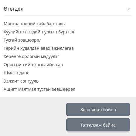
Өгөгдөл
Монгол хэлний тайлбар толь
Хуулийн этгээдийн улсын бүртгэл
Тусгай зөвшөөрөл
Төрийн худалдан авах ажиллагаа
Хөрөнгө орлогын мэдүүлэг
Орон нутгийн хөгжлийн сан
Шилэн данс
Ээлжит сонгууль
Ашигт малтмал тусгай зөвшөөрөл
Визуал дата
Зөвшөөрч байна
Шилэн данс 2019
Татгалзаж байна
Бидний тухай