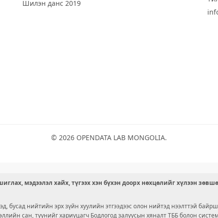
Шилэн данс 2019
in
© 2026 OPENDATA LAB MONGOLIA.
иглах, мэдээлэл хайх, түгээх хэн бүхэн доорх нөхцөлийг хүлээн зөвш
д, бусад нийтийн эрх зүйн хуулийн этгээдээс олон нийтэд нээлттэй байрш
ээллийн сан, түүнийг хариуцагч Бодлогод залуусын хяналт ТББ болон сист