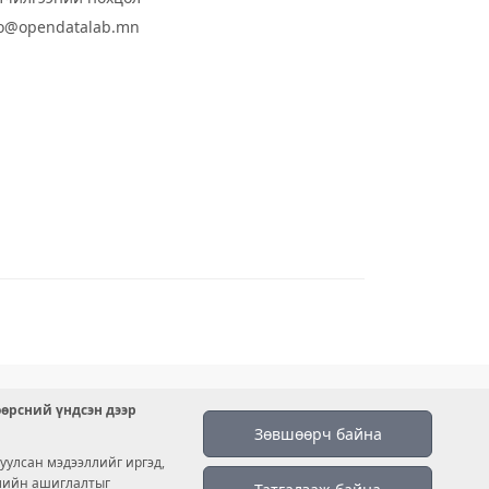
fo@opendatalab.mn
өөрсний үндсэн дээр
Зөвшөөрч байна
уулсан мэдээллийг иргэд,
емийн ашиглалтыг