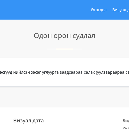
Өгөгдөл
Визуал 
Одон орон судлал
хэсгүүд нийлсэн хэсэг углуурга заадсаараа салах (уулзвараараа 
Визуал дата
Би
Үй