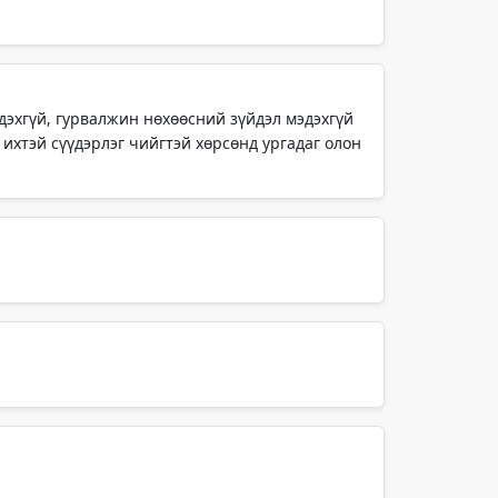
эдэхгүй, гурвалжин нөхөөсний зүйдэл мэдэхгүй
 ихтэй сүүдэрлэг чийгтэй хөрсөнд ургадаг олон