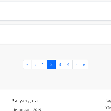
«
‹
1
2
3
4
›
»
Визуал дата
Би
Үй
Шилэн данс 2019