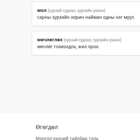
мол
[зурхай судлал, зурхайн ухаан]
сарны зурхайн хорин найман одны нэг мүүл.
мөчлөглөх
[зурхай судлал, зурхайн ухаан]
мөчлөг тохиолдох, жил орох.
Өгөгдөл
Монгол хэлний тайлбар толь