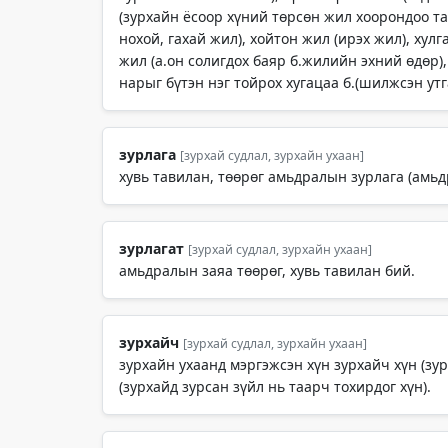
(зурхайн ёсоор хүний төрсөн жил хоорондоо таар
нохой, гахай жил), хойтон жил (ирэх жил), хул
жил (а.он солигдох баяр б.жилийн эхний өдөр),
нарыг бүтэн нэг тойрох хугацаа б.(шилжсэн утга
зурлага
[зурхай судлал, зурхайн ухаан]
хувь тавилан, төөрөг амьдралын зурлага (амьдр
зурлагат
[зурхай судлал, зурхайн ухаан]
амьдралын заяа төөрөг, хувь тавилан бий.
зурхайч
[зурхай судлал, зурхайн ухаан]
зурхайн ухаанд мэргэжсэн хүн зурхайч хүн (зу
(зурхайд зурсан зүйл нь таарч тохирдог хүн).