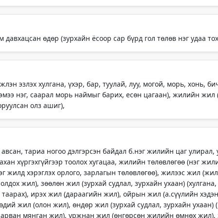
 давхацсан өдөр (зурхайн ёсоор сар бүрд гол төлөв нэг удаа то
лэн эзлэх хулгана, үхэр, бар, туулай, луу, могой, морь, хонь, бич
эмээ нэг, саарал морь наймыг барих, есөн цагаан), жилийн жил
оруулсан олз ашиг),
 авсан, тариа ногоо дэлгэрсэн байдал б.нэг жилийн цаг улирал,
ахан хүргэхгүйгээр тоолох хугацаа, жилийн төлөвлөгөө (нэг жил
г жилд хэрэглэх орлого, зарлагын төлөвлөгөө), жилээс жил (жил 
лдох жил), зөөлөн жил (зурхай судлал, зурхайн ухаан) (хулгана, ү
л таарах), ирэх жил (дараагийн жил), ойрын жил (а.сүүлийн хэдэ
төдий жил (олон жил), өндөр жил (зурхай судлал, зурхайн ухаан)
н арван мянган жил), уржнан жил (өнгөрсөн жилийн өмнөх жил), 