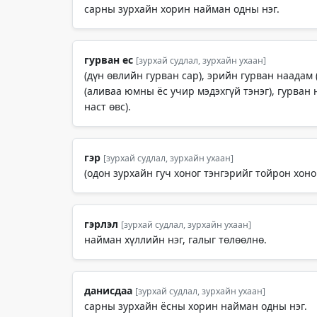
сарны зурхайн хорин найман одны нэг.
гурван ес
[зурхай судлал, зурхайн ухаан]
(дүн өвлийн гурван сар), эрийн гурван наадам 
(аливаа юмны ёс учир мэдэхгүй тэнэг), гурван 
наст өвс).
гэр
[зурхай судлал, зурхайн ухаан]
(одон зурхайн гуч хоног тэнгэрийг тойрон хоног
гэрлэл
[зурхай судлал, зурхайн ухаан]
найман хүллийн нэг, галыг төлөөлнө.
данисдаа
[зурхай судлал, зурхайн ухаан]
сарны зурхайн ёсны хорин найман одны нэг.