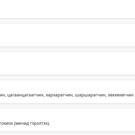
ин, цагаанцагаагчин, хархарагчин, шаршарагчин, хөххөхөгчин
охиох (мичид гэрэлтэх).