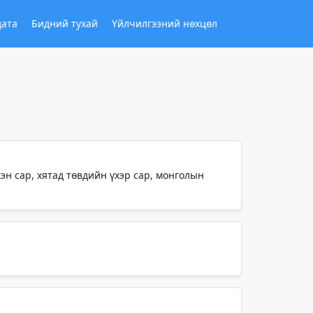
дата
Бидний тухай
Үйлчилгээний нөхцөл
эн сар, хятад төвдийн үхэр сар, монголын