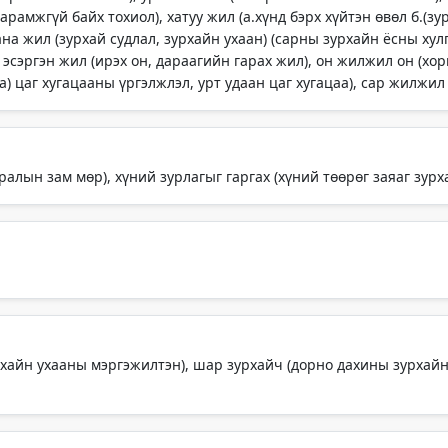
амжгүй байх тохиол), хатуу жил (а.хүнд бэрх хүйтэн өвөл б.(зурх
гана жил (зурхай судлал, зурхайн ухаан) (сарны зурхайн ёсны хул
 эсэргэн жил (ирэх он, дараагийн гарах жил), он жилжил он (хор
) цаг хугацааны үргэлжлэл, урт удаан цаг хугацаа), сар жилжил с
алын зам мөр), хүний зурлагыг гаргах (хүний төөрөг заяаг зурха
рхайн ухааны мэргэжилтэн), шар зурхайч (дорно дахины зурхайн 