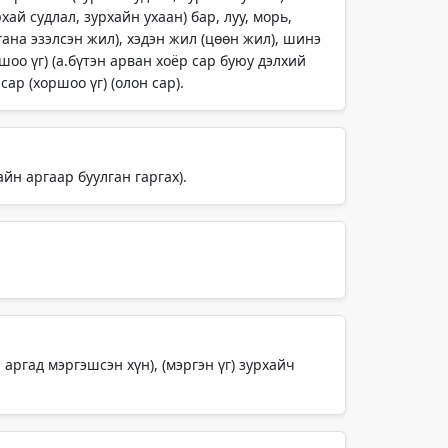
ай судлал, зурхайн ухаан) бар, луу, морь,
гана эзэлсэн жил), хэдэн жил (цөөн жил), шинэ
шоо үг) (а.бүтэн арван хоёр сар буюу дэлхий
ар (хоршоо үг) (олон сар).
йн аргаар буулган гаргах).
аргад мэргэшсэн хүн), (мэргэн үг) зурхайч