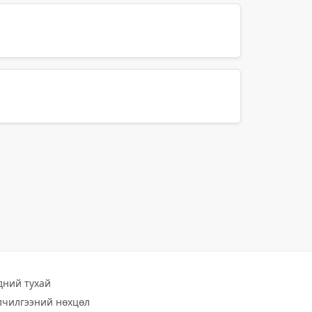
дний тухай
лчилгээний нөхцөл