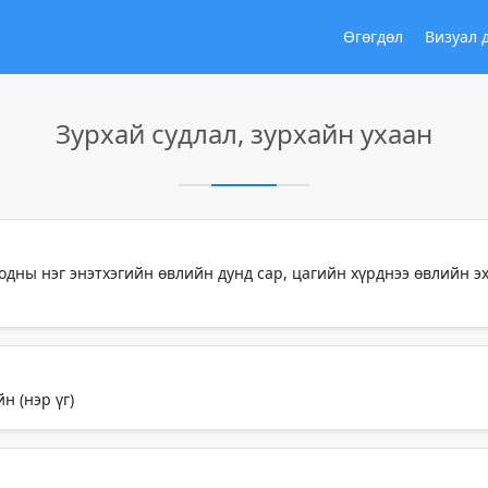
Өгөгдөл
Визуал 
Зурхай судлал, зурхайн ухаан
дны нэг энэтхэгийн өвлийн дунд сар, цагийн хүрднээ өвлийн эх
 (нэр үг)