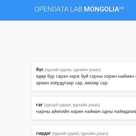
бүс
[зурхай судлал, зурхайн ухаан]
өдөр бүр саран хэрж буй сарны хорин найман о
арван хоёрдугаар сар, хөхлөр сар.
гаг
[зурхай судлал, зурхайн ухаан]
нарны аймгийн хорин найман одны наймдахийн
гирдэг
[зурхай судлал, зурхайн ухаан]