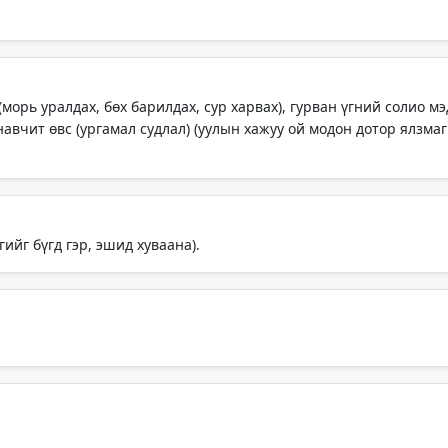
(морь уралдах, бөх барилдах, сур харвах), гурван үгний солио м
навчит өвс (ургамал судлал) (уулын хажуу ой модон дотор ялзмаг
ийг бүгд гэр, эшид хуваана).