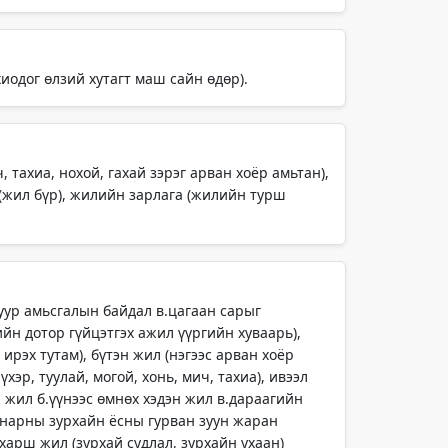
хиодог өлзий хутагт маш сайн өдөр).
, тахиа, нохой, гахай зэрэг арван хоёр амьтан),
 (жил бүр), жилийн зарлага (жилийн турш
 уур амьсгалын байдал в.цагаан сарыг
ийн дотор гүйцэтгэх ажил үүргийн хуваарь),
ирэх тутам), бүтэн жил (нэгээс арван хоёр
хэр, туулай, могой, хонь, мич, тахиа), ивээл
н жил б.үүнээс өмнөх хэдэн жил в.дараагийн
 (нарны зурхайн ёсны гурван зуун жаран
харш жил (зурхай судлал, зурхайн ухаан)