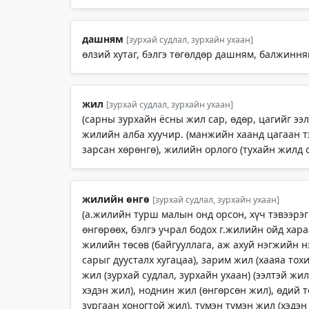
дашням
[зурхай судлал, зурхайн ухаан]
өлзий хутаг, бэлгэ төгөлдөр дашням, балжинням
жил
[зурхай судлал, зурхайн ухаан]
(сарны зурхайн ёсны жил сар, өдөр, цагийг ээлж
жилийн алба хуучир. (манжийн хаанд цагаан т
зарсан хөрөнгө), жилийн орлого (тухайн жилд 
жилийн өнгө
[зурхай судлал, зурхайн ухаан]
(а.жилийн турш малын онд орсон, хүч тэвээрэг
өнгөрөөх, бэлгэ учрал бодох г.жилийн ойд хара
жилийн төсөв (байгууллага, аж ахуй нэгжийн нэ
сарыг дуусталх хугацаа), зарим жил (хааяа тохио
жил (зурхай судлал, зурхайн ухаан) (ээлтэй жи
хэдэн жил), ноднин жил (өнгөрсөн жил), өдий 
зургаан хоногтой жил), түмэн түмэн жил (хэдэ