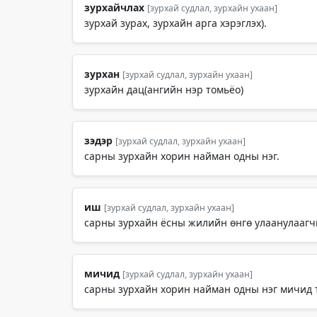
зурхайчлах
[зурхай судлал, зурхайн ухаан]
зурхай зурах, зурхайн арга хэрэглэх).
зурхан
[зурхай судлал, зурхайн ухаан]
зурхайн дац(ангийн нэр томьёо)
зэдэр
[зурхай судлал, зурхайн ухаан]
сарны зурхайн хорин найман одны нэг.
иш
[зурхай судлал, зурхайн ухаан]
сарны зурхайн ёсны жилийн өнгө улаанулаагч
мичид
[зурхай судлал, зурхайн ухаан]
сарны зурхайн хорин найман одны нэг мичид т