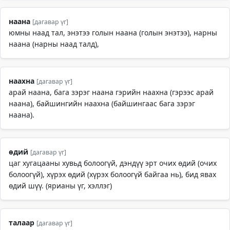
наана
[дагавар үг]
юмны наад тал, энэтээ голын наана (голын энэтээ), нарны
наана (нарны наад талд),
наахна
[дагавар үг]
арай наана, бага зэрэг наана гэрийн наахна (гэрээс арай
наана), байшингийн наахна (байшингаас бага зэрэг
наана).
өдий
[дагавар үг]
цаг хугацааны хувьд болоогүй, дэндүү эрт очих өдий (очих
болоогүй), хүрэх өдий (хүрэх болоогүй байгаа нь), бид явах
өдий шүү. (ярианы үг, хэллэг)
талаар
[дагавар үг]