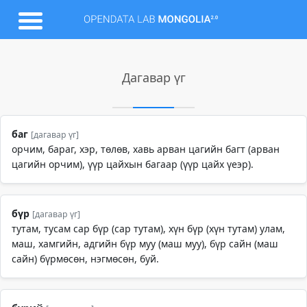
Дагавар үг
баг
[дагавар үг]
орчим, бараг, хэр, төлөв, хавь арван цагийн багт (арван
цагийн орчим), үүр цайхын багаар (үүр цайх үеэр).
бүр
[дагавар үг]
тутам, тусам сар бүр (сар тутам), хүн бүр (хүн тутам) улам,
маш, хамгийн, адгийн бүр муу (маш муу), бүр сайн (маш
сайн) бүрмөсөн, нэгмөсөн, буй.