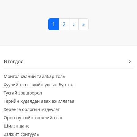
1
2
›
»
Өгөгдөл
Монгол хэлний тайлбар толь
Хуулийн этгээдийн улсын бүртгэл
Тусгай зөвшөөрөл
Төрийн худалдан авах ажиллагаа
Хөрөнгө орлогын мэдүүлэг
Орон нутгийн хөгжлийн сан
Шилэн данс
Ээлжит сонгууль