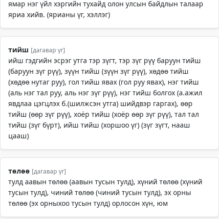
ямар нэг үйл хэргийн тухайд олон улсын байдлын талаар
яриа хийв. (ярианы үг, хэллэг)
тийш
[дагавар үг]
ийш гэдгийн эсрэг утга тэр зүгт, тэр зүг рүү баруун тийш
(баруун зүг рүү), зүүн тийш (зүүн зүг рүү), хөдөө тийш
(хөдөө нутаг руу), гол тийш явах (гол руу явах), нэг тийш
(аль нэг тал руу, аль нэг зүг рүү), нэг тийш болгох (а.ажил
явдлаа цэгцлэх б.(шилжсэн утга) шийдвэр гаргах), өөр
тийш (өөр зүг рүү), хоёр тийш (хоёр өөр зүг рүү), тал тал
тийш (зүг бүрт), ийш тийш (хоршоо үг) (зүг зүгт, нааш
цааш)
төлөө
[дагавар үг]
тулд аавын төлөө (аавын тусын тулд), хүний төлөө (хүний
тусын тулд), чиний төлөө (чиний тусын тулд), эх орны
төлөө (эх орныхоо тусын тулд) орлосон хүн, юм