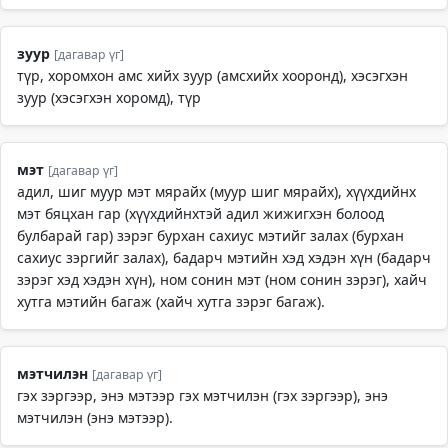
зуур
[дагавар үг]
түр, хоромхон амс хийх зуур (амсхийх хооронд), хэсэгхэн
зуур (хэсэгхэн хоромд), түр
мэт
[дагавар үг]
адил, шиг муур мэт мярайх (муур шиг мярайх), хүүхдийнх
мэт бяцхан гар (хүүхдийнхтэй адил жижигхэн болоод
булбарай гар) зэрэг бурхан сахиус мэтийг залах (бурхан
сахиус зэргийг залах), бадарч мэтийн хэд хэдэн хүн (бадарч
зэрэг хэд хэдэн хүн), ном сонин мэт (ном сонин зэрэг), хайч
хутга мэтийн багаж (хайч хутга зэрэг багаж).
мэтчилэн
[дагавар үг]
гэх зэргээр, энэ мэтээр гэх мэтчилэн (гэх зэргээр), энэ
мэтчилэн (энэ мэтээр).