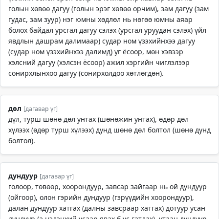
голын хөвөө дагуу (голын эрэг хөвөө орчим), зам дагуу (зам
гудас, зам зуур) нэг юмны хөдлөл нь нөгөө юмны аяар
болох байдал урсгал дагуу сэлэх (урсгал уруудан сэлэх) үйл
явдлын дашрам далимаар) судар ном үзэхийнхээ дагуу
(судар ном үзэхийнхээ далимд) уг ёсоор, мөн хэвээр
хэлсний дагуу (хэлсэн ёсоор) ажил хэргийн чиглэлээр
сонирхлынхоо дагуу (сонирхолдоо хөтлөгдөн).
дөл
[дагавар үг]
дүл, турш шөнө дөл унтах (шөнөжин унтах), өдөр дөл
хүлээх (өдөр турш хүлээх) дунд шөнө дөл болтол (шөнө дунд
болтол).
дундуур
[дагавар үг]
голоор, төвөөр, хоорондуур, завсар зайгаар нь ой дундуур
(ойгоор), олон гэрийн дундуур (гэрүүдийн хоорондуур),
далан дундуур хатгах (далны завсраар хатгах) дотуур усан
дундуур (а.нэлэнхий усаар явах б.ус гатлах), утаан дундуур