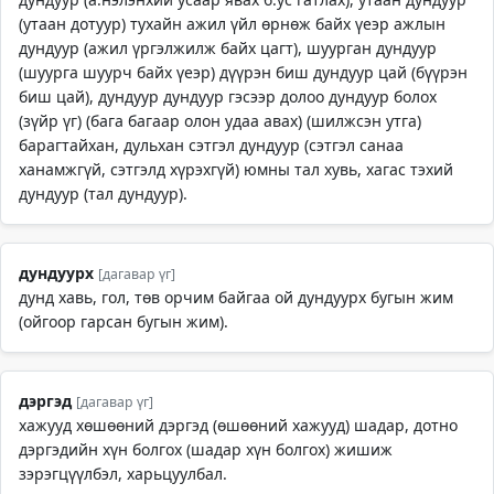
(утаан дотуур) тухайн ажил үйл өрнөж байх үеэр ажлын
дундуур (ажил үргэлжилж байх цагт), шуурган дундуур
(шуурга шуурч байх үеэр) дүүрэн биш дундуур цай (бүүрэн
биш цай), дундуур дундуур гэсээр долоо дундуур болох
(зүйр үг) (бага багаар олон удаа авах) (шилжсэн утга)
барагтайхан, дульхан сэтгэл дундуур (сэтгэл санаа
ханамжгүй, сэтгэлд хүрэхгүй) юмны тал хувь, хагас тэхий
дундуур (тал дундуур).
дундуурх
[дагавар үг]
дунд хавь, гол, төв орчим байгаа ой дундуурх бугын жим
(ойгоор гарсан бугын жим).
дэргэд
[дагавар үг]
хажууд хөшөөний дэргэд (өшөөний хажууд) шадар, дотно
дэргэдийн хүн болгох (шадар хүн болгох) жишиж
зэрэгцүүлбэл, харьцуулбал.