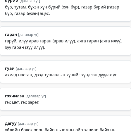
бүрий
[дагавар үг]
бүр, тутам, бүхэн хүн бүрий (хүн бүр), газар бүрий (газар
бүр, газар бүхэн) эцэс.
гаран
[дагавар үг]
гаруй, илүү арав гаран (арав илүү), аяга гаран (аяга илүү),
зуу гаран (зуу илүү).
гуай
[дагавар үг]
ахмад настан, дээд тушаалын хүнийг хүндлэн дуудах үг.
гэхчилэн
[дагавар үг]
гэх мэт, гэх зэрэг.
дагуу
[дагавар үг]
үйлийн болох орон байр нь юмны ойр хавиар байх нь