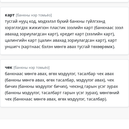
карт
[банкны нэр томьёо]
тусгай нууц код, мэдээлэл бүхий банкны гүйлгээнд
хэрэглэгдэх жижигхэн пластик зээлийн карт (банкнаас зээл
авахад зориулагдсан карт), кредит карт (зээлийн карт),
цалингийн карт (цалин авахад зориулагдсан карт), карт
уншигч (картнаас бэлэн мөнгө авах тусгай төхөөрөмж).
чек
[банкны нэр томьёо]
банкнаас мөнгө авах, өгөх мэдүүлэг, тасалбар чек авах
(банкны мөнгө авах, өгөх тасалбар, мэдүүлэг авах), чек
бичих (банкны мэдүүлэг бичих), чекэнд гарын үсэг зурах
(банкны мэдүүлэг, тасалбарт гарын үсэг зурах), мөнгөний
чек (банкнаас мөнгө авах, өгөх мэдүүлэг, тасалбар).