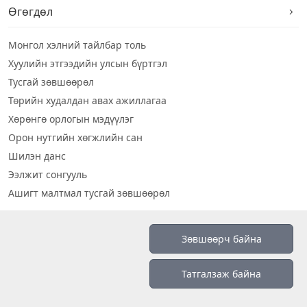
Өгөгдөл
Монгол хэлний тайлбар толь
Хуулийн этгээдийн улсын бүртгэл
Тусгай зөвшөөрөл
Төрийн худалдан авах ажиллагаа
Хөрөнгө орлогын мэдүүлэг
Орон нутгийн хөгжлийн сан
Шилэн данс
Ээлжит сонгууль
Ашигт малтмал тусгай зөвшөөрөл
Визуал дата
Зөвшөөрч байна
Шилэн данс 2019
Татгалзаж байна
Бидний тухай
Үйлчилгээний нөхцөл