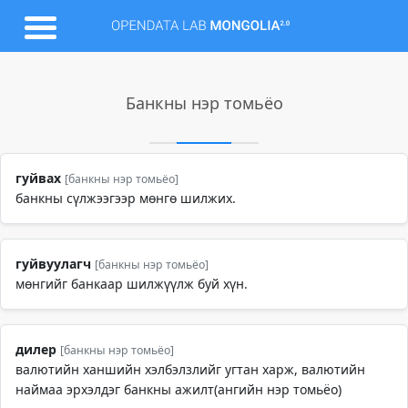
Банкны нэр томьёо
гуйвах
[банкны нэр томьёо]
банкны сүлжээгээр мөнгө шилжих.
гуйвуулагч
[банкны нэр томьёо]
мөнгийг банкаар шилжүүлж буй хүн.
дилер
[банкны нэр томьёо]
валютийн ханшийн хэлбэлзлийг угтан харж, валютийн
наймаа эрхэлдэг банкны ажилт(ангийн нэр томьёо)